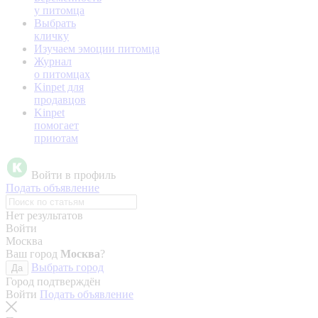
у питомца
Выбрать
кличку
Изучаем эмоции питомца
Журнал
о питомцах
Kinpet для
продавцов
Kinpet
помогает
приютам
Войти в профиль
Подать объявление
Нет результатов
Войти
Москва
Ваш город
Москва
?
Выбрать город
Да
Город подтверждён
Войти
Подать объявление