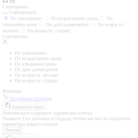
Сортировка
Сортировать
По умолчанию
По возрастанию цены
По
убыванию цены
По дате размещения
По возрасту:
моложе
По возрасту: старше
Сортировка
По умолчанию
По возрастанию цены
По убыванию цены
По дате размещения
По возрасту: моложе
По возрасту: старше
Фильтры
Подобрать питомца
Сохранить поиск
Невозможно сохранить параметры поиска
Укажите Тип питомца и Породу, чтобы мы могли сохранить
параметры вашего поиска
Понятно