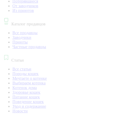
Потерявшиеся
От заводчиков
Из приютов
Каталог продавцов
Все продавцы
Заводчики
Приюты
Частные продавцы
Статьи
Все статьи
Породы кошек
Мечтаете о котенке
Выбираем котенка
Котенок дома
Здоровье кошек
Питание кошек
Поведение кошек
Уход и содержание
Новости