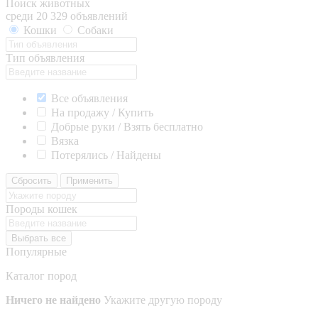
Поиск животных
среди 20 329 объявлений
Кошки
Собаки
Тип объявления
Все объявления
На продажу / Купить
Добрые руки / Взять бесплатно
Вязка
Потерялись / Найдены
Сбросить
Применить
Породы кошек
Выбрать все
Популярные
Каталог пород
Ничего не найдено
Укажите другую породу