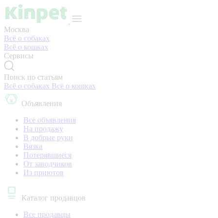
Москва
Всё о собаках
Всё о кошках
Сервисы
Поиск по статьям
Всё о собаках
Всё о кошках
Объявления
Все объявления
На продажу
В добрые руки
Вязка
Потерявшиеся
От заводчиков
Из приютов
Каталог продавцов
Все продавцы