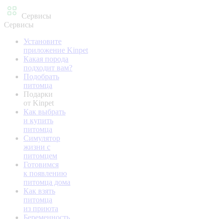
Сервисы
Сервисы
Установите
приложение Kinpet
Какая порода
подходит вам?
Подобрать
питомца
Подарки
от Kinpet
Как выбрать
и купить
питомца
Симулятор
жизни с
питомцем
Готовимся
к появлению
питомца дома
Как взять
питомца
из приюта
Беременность