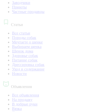
Заводчики
Приюты
Частные продавцы
Статьи
Все статьи
Породы собак
Мечтаете о щенке
Выбираем щенка
Щенок дома
Здоровье собак
Питание собак
Дрессировка собак
Уход и содержание
Новости
Объявления
Все объявления
На продажу
В добрые руки
Вязка