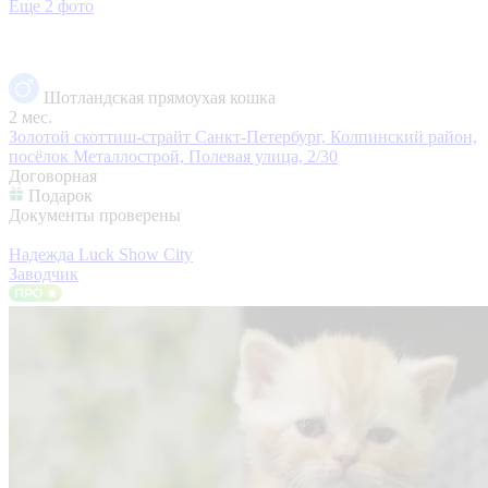
Еще 2 фото
Шотландская прямоухая кошка
2 мес.
Золотой скоттиш-страйт
Санкт-Петербург, Колпинский район,
посёлок Металлострой, Полевая улица, 2/30
Договорная
Подарок
Документы проверены
Надежда Luck Show City
Заводчик