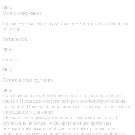
80%
Уход и содержание
Любящему владельцу нужно заранее узнать все потребности
питомца
Активность
40%
Линька
60%
Потребность в груминге
60%
На Kinpet нашлось 1 объявление шотландских прямоухих
кошек в Псковской области, которые соответствуют вашим
критериям. Подберите понравившегося питомца и свяжитесь
с продавцом в два клика.
Шотландские прямоухие кошки в Псковской области: 1
объявление на Kinpet. ➤ Выбрать верного друга вам
поможет информация в объявлениях: фото, видео, цена,
описание, документы, родословная и другие подробности о