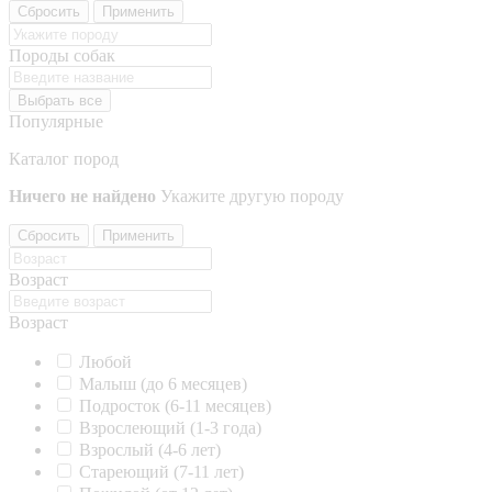
Сбросить
Применить
Породы собак
Выбрать все
Популярные
Каталог пород
Ничего не найдено
Укажите другую породу
Сбросить
Применить
Возраст
Возраст
Любой
Малыш (до 6 месяцев)
Подросток (6-11 месяцев)
Взрослеющий (1-3 года)
Взрослый (4-6 лет)
Стареющий (7-11 лет)