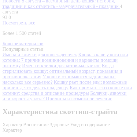
Новости
8 августа – всемирный день кошек: история,
традиции и как отметить «замуррчательный» праздник
4
августа
93
0
Посмотреть все
Более 1 500 статей
Больше материалов
Популярные статьи
Имена и клички для кошек-девочек
Кровь в кале у кота или
котенка: 7 причин возникновения и варианты помощи
питомцу
Имена и клички для котов-мальчиков
Когда
стерилизовать кошку: оптимальный возраст, показания и
противопоказания
У кошки отнимаются задние лапы:
насколько все серьезно?
Кошку рвет после еды: возможные
причины, что делать владельцу
Как промыть глаза кошке или
котенку: средства и описание процедуры
Болячки, язвочки
или коросты у кота? Причины и возможное лечение
Характеристика скоттиш-страйта
Характер
Воспитание
Здоровье
Уход и содержание
Характер