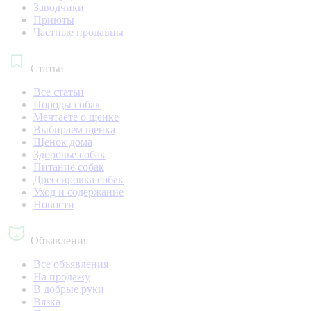
Заводчики
Приюты
Частные продавцы
Статьи
Все статьи
Породы собак
Мечтаете о щенке
Выбираем щенка
Щенок дома
Здоровье собак
Питание собак
Дрессировка собак
Уход и содержание
Новости
Объявления
Все объявления
На продажу
В добрые руки
Вязка