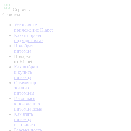
Сервисы
Сервисы
Установите
приложение Kinpet
Какая порода
подходит вам?
Подобрать
питомца
Подарки
от Kinpet
Как выбрать
и купить
питомца
Симулятор
жизни с
питомцем
Готовимся
к появлению
питомца дома
Как взять
питомца
из приюта
Беременность