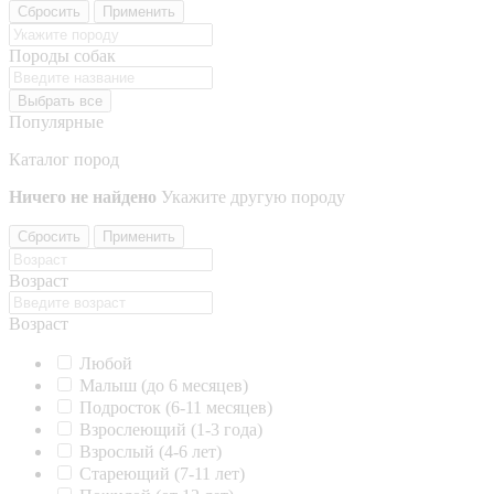
Сбросить
Применить
Породы собак
Выбрать все
Популярные
Каталог пород
Ничего не найдено
Укажите другую породу
Сбросить
Применить
Возраст
Возраст
Любой
Малыш (до 6 месяцев)
Подросток (6-11 месяцев)
Взрослеющий (1-3 года)
Взрослый (4-6 лет)
Стареющий (7-11 лет)