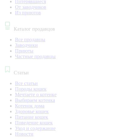
Потерявшиеся
От заводчиков
Из приютов
Каталог продавцов
Все продавцы
Заводчики
Приюты
Частные продавцы
Статьи
Все статьи
Породы кошек
Мечтаете о котенке
Выбираем котенка
Котенок дома
Здоровье кошек
Питание кошек
Поведение кошек
Уход и содержание
Новости