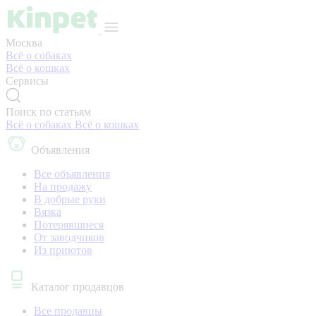
Москва
Всё о собаках
Всё о кошках
Сервисы
Поиск по статьям
Всё о собаках
Всё о кошках
Объявления
Все объявления
На продажу
В добрые руки
Вязка
Потерявшиеся
От заводчиков
Из приютов
Каталог продавцов
Все продавцы