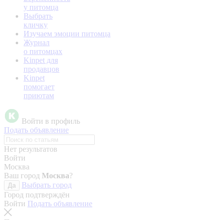
у питомца
Выбрать
кличку
Изучаем эмоции питомца
Журнал
о питомцах
Kinpet для
продавцов
Kinpet
помогает
приютам
Войти в профиль
Подать объявление
Нет результатов
Войти
Москва
Ваш город
Москва
?
Выбрать город
Да
Город подтверждён
Войти
Подать объявление