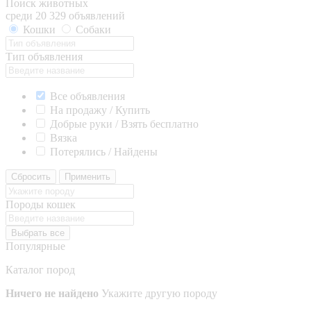
Поиск животных
среди 20 329 объявлений
Кошки
Собаки
Тип объявления
Все объявления
На продажу / Купить
Добрые руки / Взять бесплатно
Вязка
Потерялись / Найдены
Сбросить
Применить
Породы кошек
Выбрать все
Популярные
Каталог пород
Ничего не найдено
Укажите другую породу