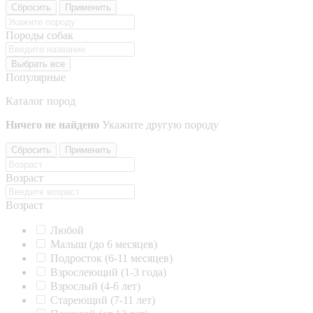
Сбросить
Применить
Породы собак
Выбрать все
Популярные
Каталог пород
Ничего не найдено
Укажите другую породу
Сбросить
Применить
Возраст
Возраст
Любой
Малыш (до 6 месяцев)
Подросток (6-11 месяцев)
Взрослеющий (1-3 года)
Взрослый (4-6 лет)
Стареющий (7-11 лет)