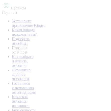
Сервисы
Сервисы
Установите
приложение Kinpet
Какая порода
подходит вам?
Подобрать
питомца
Подарки
от Kinpet
Как выбрать
и купить
питомца
Симулятор
жизни с
питомцем
Готовимся
к появлению
питомца дома
Как взять
питомца
из приюта
Беременность