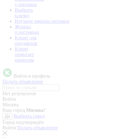
у питомца
Выбрать
кличку
Изучаем эмоции питомца
Журнал
о питомцах
Kinpet для
продавцов
Kinpet
помогает
приютам
Войти в профиль
Подать объявление
Нет результатов
Войти
Москва
Ваш город
Москва
?
Выбрать город
Да
Город подтверждён
Войти
Подать объявление