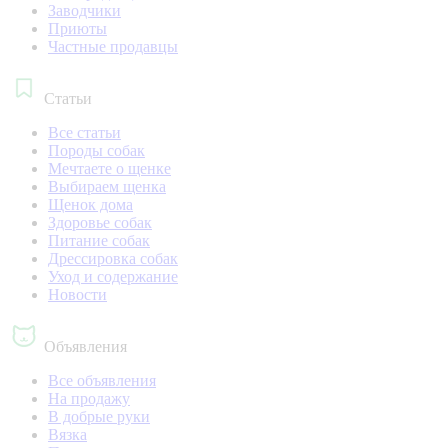
Заводчики
Приюты
Частные продавцы
Статьи
Все статьи
Породы собак
Мечтаете о щенке
Выбираем щенка
Щенок дома
Здоровье собак
Питание собак
Дрессировка собак
Уход и содержание
Новости
Объявления
Все объявления
На продажу
В добрые руки
Вязка