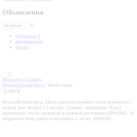
Объявления
Активные
2
Завершенные
Архив
5
Мальтипу, Помапу.
Великий Новгород
1 месяц назад
35 000 ₽
Великий Новгород. Мини мальчик помапу готов переехать в
новый дом. Возраст 3 месяца. Привит, чипирован. Будет
маленький, очень ласковый и нежный мальчишка:f09fa5b0:. За
подробностями добро пожаловать в личку :f09f928c: