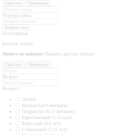
Сбросить
Применить
Породы собак
Выбрать все
Популярные
Каталог пород
Ничего не найдено
Укажите другую породу
Сбросить
Применить
Возраст
Возраст
Любой
Малыш (до 6 месяцев)
Подросток (6-11 месяцев)
Взрослеющий (1-3 года)
Взрослый (4-6 лет)
Стареющий (7-11 лет)