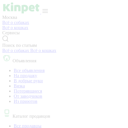
Москва
Всё о собаках
Всё о кошках
Сервисы
Поиск по статьям
Всё о собаках
Всё о кошках
Объявления
Все объявления
На продажу
В добрые руки
Вязка
Потерявшиеся
От заводчиков
Из приютов
Каталог продавцов
Все продавцы