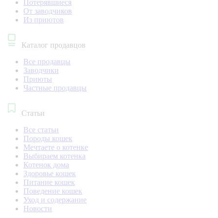
Потерявшиеся
От заводчиков
Из приютов
Каталог продавцов
Все продавцы
Заводчики
Приюты
Частные продавцы
Статьи
Все статьи
Породы кошек
Мечтаете о котенке
Выбираем котенка
Котенок дома
Здоровье кошек
Питание кошек
Поведение кошек
Уход и содержание
Новости