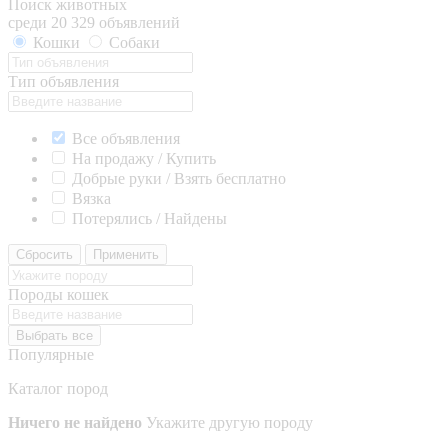
Поиск животных
среди 20 329 объявлений
Кошки
Собаки
Тип объявления
Все объявления
На продажу / Купить
Добрые руки / Взять бесплатно
Вязка
Потерялись / Найдены
Сбросить
Применить
Породы кошек
Выбрать все
Популярные
Каталог пород
Ничего не найдено
Укажите другую породу