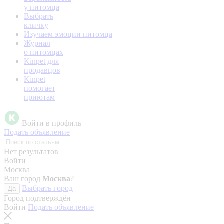
у питомца
Выбрать
кличку
Изучаем эмоции питомца
Журнал
о питомцах
Kinpet для
продавцов
Kinpet
помогает
приютам
Войти в профиль
Подать объявление
Нет результатов
Войти
Москва
Ваш город
Москва
?
Выбрать город
Да
Город подтверждён
Войти
Подать объявление