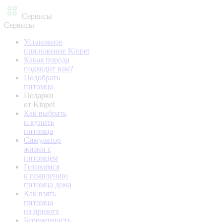
Сервисы
Сервисы
Установите
приложение Kinpet
Какая порода
подходит вам?
Подобрать
питомца
Подарки
от Kinpet
Как выбрать
и купить
питомца
Симулятор
жизни с
питомцем
Готовимся
к появлению
питомца дома
Как взять
питомца
из приюта
Беременность