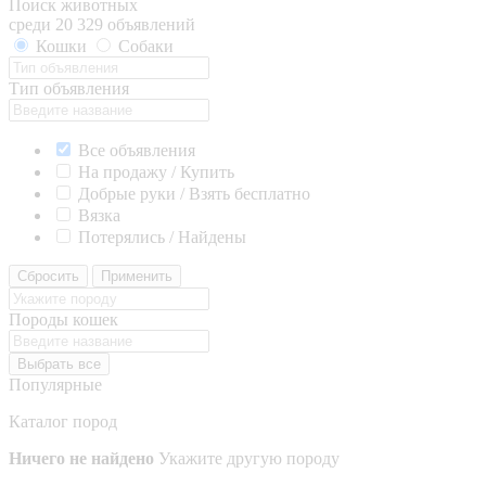
Поиск животных
среди 20 329 объявлений
Кошки
Собаки
Тип объявления
Все объявления
На продажу / Купить
Добрые руки / Взять бесплатно
Вязка
Потерялись / Найдены
Сбросить
Применить
Породы кошек
Выбрать все
Популярные
Каталог пород
Ничего не найдено
Укажите другую породу