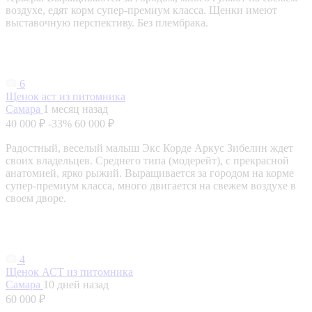
воздухе, едят корм супер-премиум класса. Щенки имеют
выставочную перспективу. Без плембрака.
6
Щенок аст из питомника
Самара
1 месяц назад
40 000 ₽
-33%
60 000 ₽
Радостный, веселый малыш Экс Корде Аркус Зибелин ждет
своих владельцев. Среднего типа (модерейт), с прекрасной
анатомией, ярко рыжий. Выращивается за городом на корме
супер-премиум класса, много двигается на свежем воздухе в
своем дворе.
4
Щенок АСТ из питомника
Самара
10 дней назад
60 000 ₽