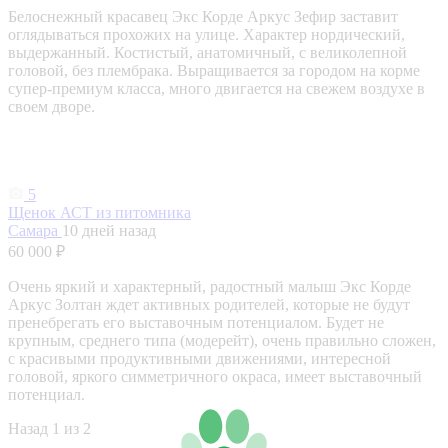
Белоснежный красавец Экс Корде Аркус Зефир заставит
оглядываться прохожих на улице. Характер нордический,
выдержанный. Костистый, анатомичный, с великолепной
головой, без плембрака. Выращивается за городом на корме
супер-премиум класса, много двигается на свежем воздухе в
своем дворе.
5
Щенок АСТ из питомника
Самара
10 дней назад
60 000 ₽
Очень яркий и характерный, радостный малыш Экс Корде
Аркус Золтан ждет активных родителей, которые не будут
пренебрегать его выставочным потенциалом. Будет не
крупным, среднего типа (модерейт), очень правильно сложен,
с красивыми продуктивными движениями, интересной
головой, яркого симметричного окраса, имеет выставочный
потенциал.
Назад
1 из 2