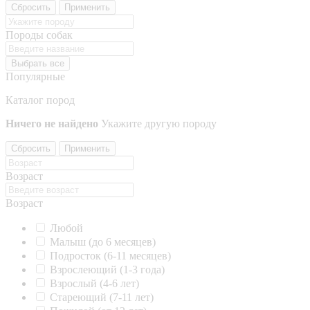
Сбросить
Применить
Породы собак
Выбрать все
Популярные
Каталог пород
Ничего не найдено
Укажите другую породу
Сбросить
Применить
Возраст
Возраст
Любой
Малыш (до 6 месяцев)
Подросток (6-11 месяцев)
Взрослеющий (1-3 года)
Взрослый (4-6 лет)
Стареющий (7-11 лет)