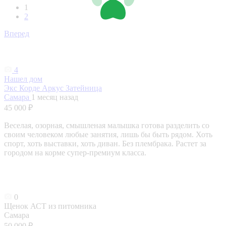
1
2
Вперед
4
Нашел дом
Экс Корде Аркус Затейница
Самара
1 месяц назад
45 000 ₽
Веселая, озорная, смышленая малышка готова разделить со
своим человеком любые занятия, лишь бы быть рядом. Хоть
спорт, хоть выставки, хоть диван. Без плембрака. Растет за
городом на корме супер-премиум класса.
0
Щенок АСТ из питомника
Самара
50 000 ₽