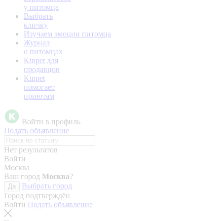
у питомца
Выбрать
кличку
Изучаем эмоции питомца
Журнал
о питомцах
Kinpet для
продавцов
Kinpet
помогает
приютам
Войти в профиль
Подать объявление
Нет результатов
Войти
Москва
Ваш город
Москва
?
Выбрать город
Да
Город подтверждён
Войти
Подать объявление