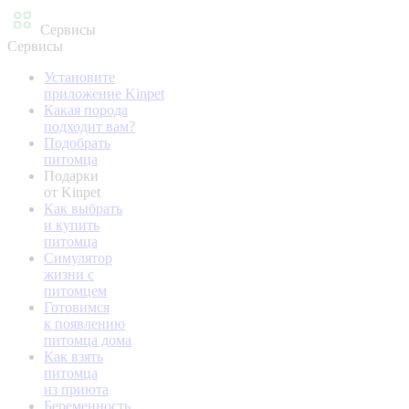
Сервисы
Сервисы
Установите
приложение Kinpet
Какая порода
подходит вам?
Подобрать
питомца
Подарки
от Kinpet
Как выбрать
и купить
питомца
Симулятор
жизни с
питомцем
Готовимся
к появлению
питомца дома
Как взять
питомца
из приюта
Беременность