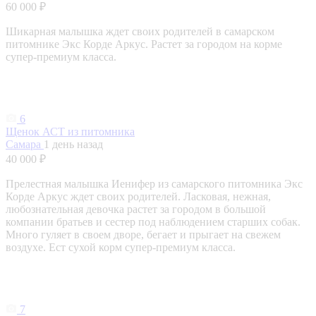
60 000 ₽
Шикарная малышка ждет своих родителей в самарском
питомнике Экс Корде Аркус. Растет за городом на корме
супер-премиум класса.
6
Щенок АСТ из питомника
Самара
1 день назад
40 000 ₽
Прелестная малышка Иенифер из самарского питомника Экс
Корде Аркус ждет своих родителей. Ласковая, нежная,
любознательная девочка растет за городом в большой
компании братьев и сестер под наблюдением старших собак.
Много гуляет в своем дворе, бегает и прыгает на свежем
воздухе. Ест сухой корм супер-премиум класса.
7