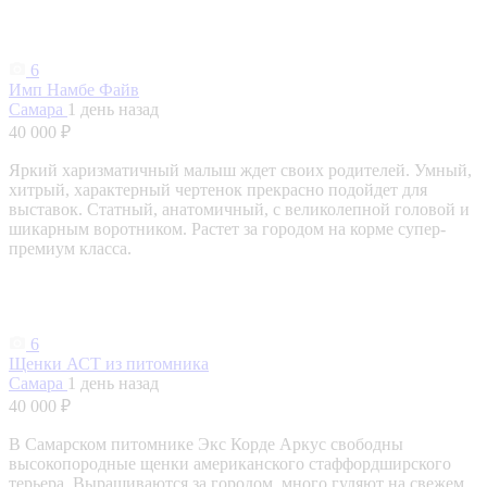
6
Имп Намбе Файв
Самара
1 день назад
40 000 ₽
Яркий харизматичный малыш ждет своих родителей. Умный,
хитрый, характерный чертенок прекрасно подойдет для
выставок. Статный, анатомичный, с великолепной головой и
шикарным воротником. Растет за городом на корме супер-
премиум класса.
6
Щенки АСТ из питомника
Самара
1 день назад
40 000 ₽
В Самарском питомнике Экс Корде Аркус свободны
высокопородные щенки американского стаффордширского
терьера. Выращиваются за городом, много гуляют на свежем