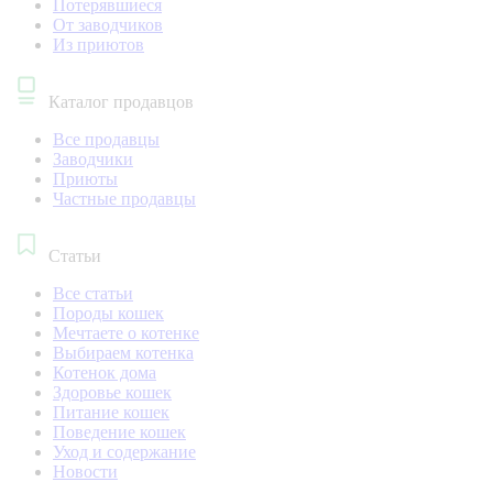
Потерявшиеся
От заводчиков
Из приютов
Каталог продавцов
Все продавцы
Заводчики
Приюты
Частные продавцы
Статьи
Все статьи
Породы кошек
Мечтаете о котенке
Выбираем котенка
Котенок дома
Здоровье кошек
Питание кошек
Поведение кошек
Уход и содержание
Новости