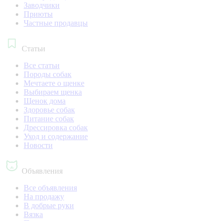
Заводчики
Приюты
Частные продавцы
Статьи
Все статьи
Породы собак
Мечтаете о щенке
Выбираем щенка
Щенок дома
Здоровье собак
Питание собак
Дрессировка собак
Уход и содержание
Новости
Объявления
Все объявления
На продажу
В добрые руки
Вязка