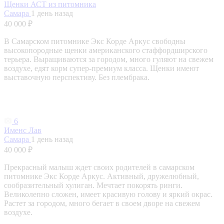
Щенки АСТ из питомника
Самара
1 день назад
40 000 ₽
В Самарском питомнике Экс Корде Аркус свободны
высокопородные щенки американского стаффордширского
терьера. Выращиваются за городом, много гуляют на свежем
воздухе, едят корм супер-премиум класса. Щенки имеют
выставочную перспективу. Без плембрака.
6
Именс Лав
Самара
1 день назад
40 000 ₽
Прекрасный малыш ждет своих родителей в самарском
питомнике Экс Корде Аркус. Активный, дружелюбный,
сообразительный хулиган. Мечтает покорять ринги.
Великолепно сложен, имеет красивую голову и яркий окрас.
Растет за городом, много бегает в своем дворе на свежем
воздухе.