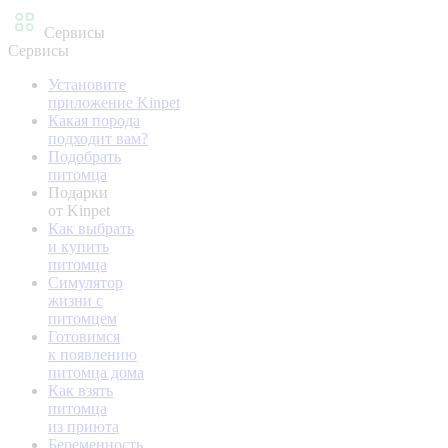
Сервисы
Сервисы
Установите
приложение Kinpet
Какая порода
подходит вам?
Подобрать
питомца
Подарки
от Kinpet
Как выбрать
и купить
питомца
Симулятор
жизни с
питомцем
Готовимся
к появлению
питомца дома
Как взять
питомца
из приюта
Беременность