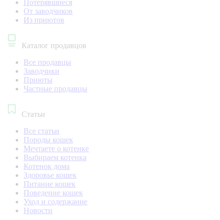
Потерявшиеся
От заводчиков
Из приютов
Каталог продавцов
Все продавцы
Заводчики
Приюты
Частные продавцы
Статьи
Все статьи
Породы кошек
Мечтаете о котенке
Выбираем котенка
Котенок дома
Здоровье кошек
Питание кошек
Поведение кошек
Уход и содержание
Новости