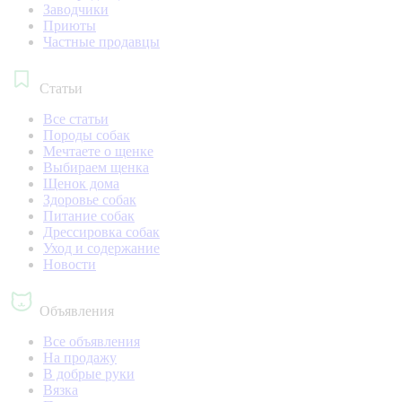
Заводчики
Приюты
Частные продавцы
Статьи
Все статьи
Породы собак
Мечтаете о щенке
Выбираем щенка
Щенок дома
Здоровье собак
Питание собак
Дрессировка собак
Уход и содержание
Новости
Объявления
Все объявления
На продажу
В добрые руки
Вязка