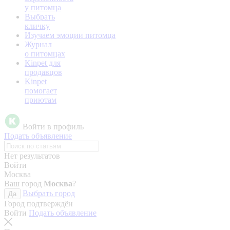
у питомца
Выбрать
кличку
Изучаем эмоции питомца
Журнал
о питомцах
Kinpet для
продавцов
Kinpet
помогает
приютам
Войти в профиль
Подать объявление
Нет результатов
Войти
Москва
Ваш город
Москва
?
Выбрать город
Да
Город подтверждён
Войти
Подать объявление