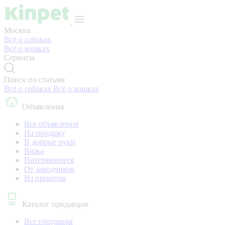
Москва
Всё о собаках
Всё о кошках
Сервисы
Поиск по статьям
Всё о собаках
Всё о кошках
Объявления
Все объявления
На продажу
В добрые руки
Вязка
Потерявшиеся
От заводчиков
Из приютов
Каталог продавцов
Все продавцы