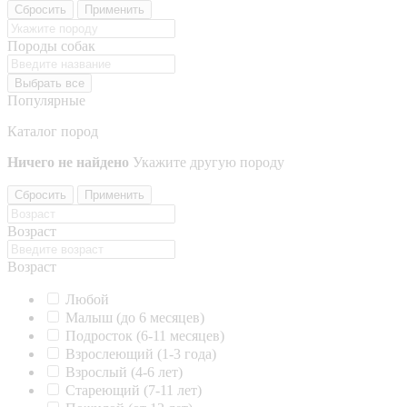
Сбросить
Применить
Породы собак
Выбрать все
Популярные
Каталог пород
Ничего не найдено
Укажите другую породу
Сбросить
Применить
Возраст
Возраст
Любой
Малыш (до 6 месяцев)
Подросток (6-11 месяцев)
Взрослеющий (1-3 года)
Взрослый (4-6 лет)
Стареющий (7-11 лет)