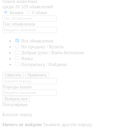
Поиск животных
среди 20 329 объявлений
Кошки
Собаки
Тип объявления
Все объявления
На продажу / Купить
Добрые руки / Взять бесплатно
Вязка
Потерялись / Найдены
Сбросить
Применить
Породы кошек
Выбрать все
Популярные
Каталог пород
Ничего не найдено
Укажите другую породу