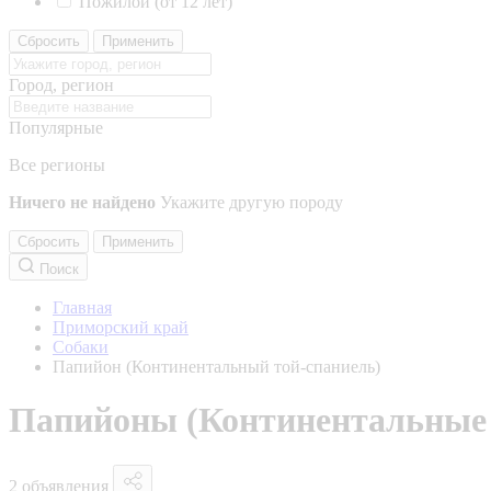
Пожилой (от 12 лет)
Сбросить
Применить
Город, регион
Популярные
Все регионы
Ничего не найдено
Укажите другую породу
Сбросить
Применить
Поиск
Главная
Приморский край
Собаки
Папийон (Континентальный той-спаниель)
Папийоны (Континентальные 
2 объявления