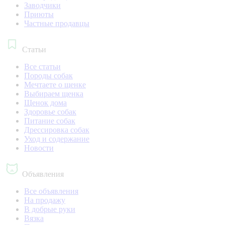
Заводчики
Приюты
Частные продавцы
Статьи
Все статьи
Породы собак
Мечтаете о щенке
Выбираем щенка
Щенок дома
Здоровье собак
Питание собак
Дрессировка собак
Уход и содержание
Новости
Объявления
Все объявления
На продажу
В добрые руки
Вязка