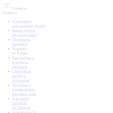
Сервисы
Сервисы
Установите
приложение Kinpet
Какая порода
подходит вам?
Подобрать
питомца
Подарки
от Kinpet
Как выбрать
и купить
питомца
Симулятор
жизни с
питомцем
Готовимся
к появлению
питомца дома
Как взять
питомца
из приюта
Беременность