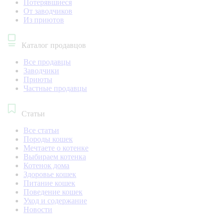
Потерявшиеся
От заводчиков
Из приютов
Каталог продавцов
Все продавцы
Заводчики
Приюты
Частные продавцы
Статьи
Все статьи
Породы кошек
Мечтаете о котенке
Выбираем котенка
Котенок дома
Здоровье кошек
Питание кошек
Поведение кошек
Уход и содержание
Новости