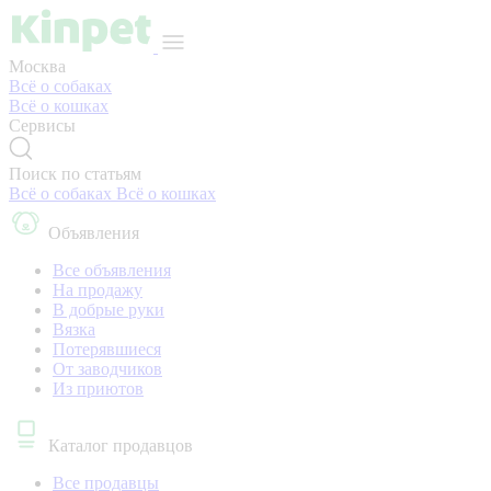
Москва
Всё о собаках
Всё о кошках
Сервисы
Поиск по статьям
Всё о собаках
Всё о кошках
Объявления
Все объявления
На продажу
В добрые руки
Вязка
Потерявшиеся
От заводчиков
Из приютов
Каталог продавцов
Все продавцы