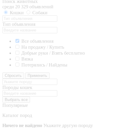
Поиск животных
среди 20 329 объявлений
Кошки
Собаки
Тип объявления
Все объявления
На продажу / Купить
Добрые руки / Взять бесплатно
Вязка
Потерялись / Найдены
Сбросить
Применить
Породы кошек
Выбрать все
Популярные
Каталог пород
Ничего не найдено
Укажите другую породу