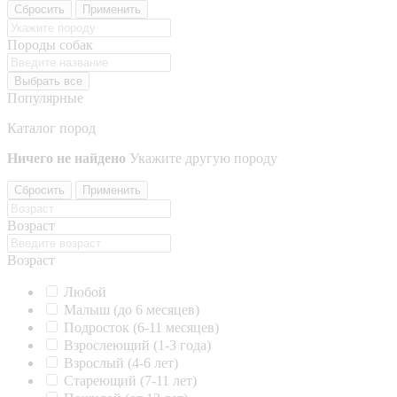
Сбросить
Применить
Породы собак
Выбрать все
Популярные
Каталог пород
Ничего не найдено
Укажите другую породу
Сбросить
Применить
Возраст
Возраст
Любой
Малыш (до 6 месяцев)
Подросток (6-11 месяцев)
Взрослеющий (1-3 года)
Взрослый (4-6 лет)
Стареющий (7-11 лет)