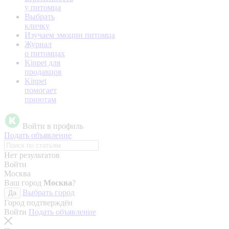
у питомца
Выбрать
кличку
Изучаем эмоции питомца
Журнал
о питомцах
Kinpet для
продавцов
Kinpet
помогает
приютам
Войти в профиль
Подать объявление
Нет результатов
Войти
Москва
Ваш город
Москва
?
Выбрать город
Да
Город подтверждён
Войти
Подать объявление