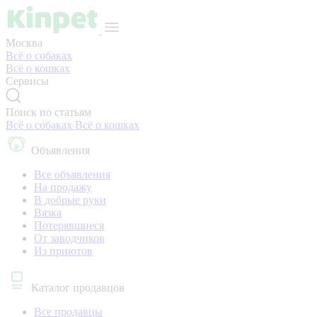
Москва
Всё о собаках
Всё о кошках
Сервисы
Поиск по статьям
Всё о собаках
Всё о кошках
Объявления
Все объявления
На продажу
В добрые руки
Вязка
Потерявшиеся
От заводчиков
Из приютов
Каталог продавцов
Все продавцы