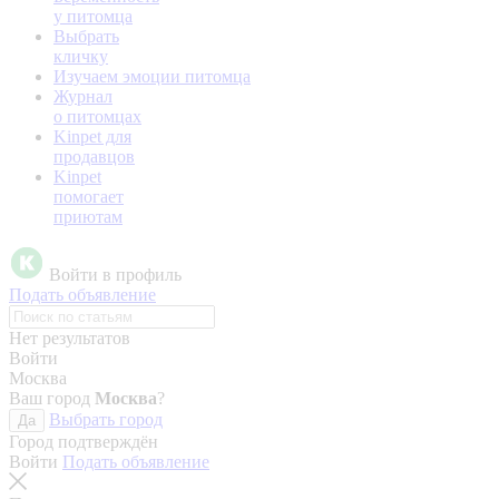
у питомца
Выбрать
кличку
Изучаем эмоции питомца
Журнал
о питомцах
Kinpet для
продавцов
Kinpet
помогает
приютам
Войти в профиль
Подать объявление
Нет результатов
Войти
Москва
Ваш город
Москва
?
Выбрать город
Да
Город подтверждён
Войти
Подать объявление