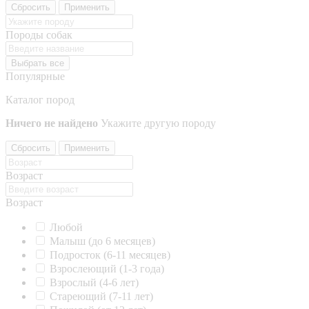
Сбросить
Применить
Породы собак
Выбрать все
Популярные
Каталог пород
Ничего не найдено
Укажите другую породу
Сбросить
Применить
Возраст
Возраст
Любой
Малыш (до 6 месяцев)
Подросток (6-11 месяцев)
Взрослеющий (1-3 года)
Взрослый (4-6 лет)
Стареющий (7-11 лет)