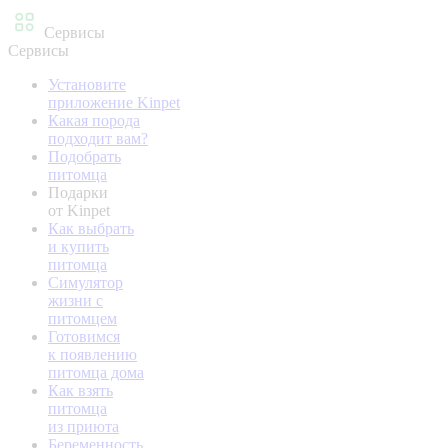
Сервисы
Сервисы
Установите
приложение Kinpet
Какая порода
подходит вам?
Подобрать
питомца
Подарки
от Kinpet
Как выбрать
и купить
питомца
Симулятор
жизни с
питомцем
Готовимся
к появлению
питомца дома
Как взять
питомца
из приюта
Беременность