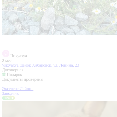
Чихуахуа
2 мес.
Чихуахуа щенок
Хабаровск, ул. Ленина, 23
Договорная
Подарок
Документы проверены
Экселент Лайон .
Заводчик