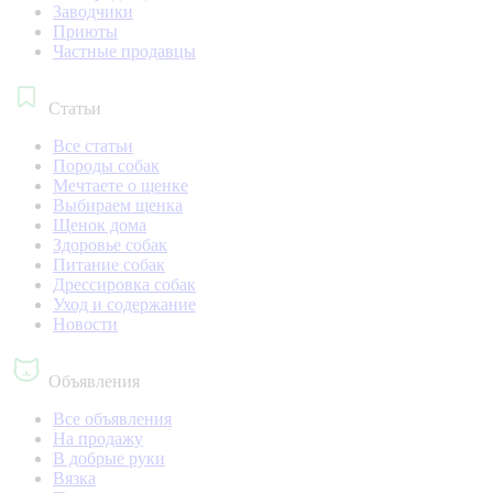
Заводчики
Приюты
Частные продавцы
Статьи
Все статьи
Породы собак
Мечтаете о щенке
Выбираем щенка
Щенок дома
Здоровье собак
Питание собак
Дрессировка собак
Уход и содержание
Новости
Объявления
Все объявления
На продажу
В добрые руки
Вязка