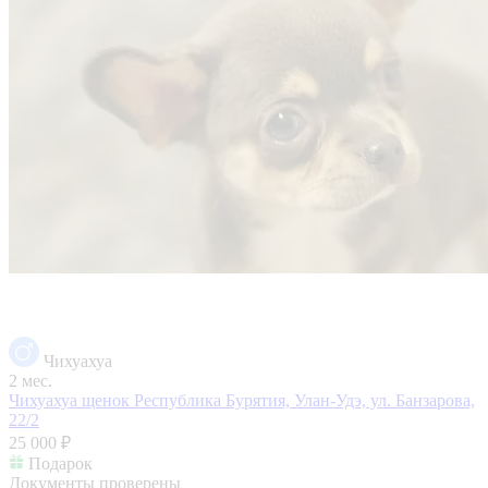
Чихуахуа
2 мес.
Чихуахуа щенок
Республика Бурятия, Улан-Удэ, ул. Банзарова,
22/2
25 000 ₽
Подарок
Документы проверены