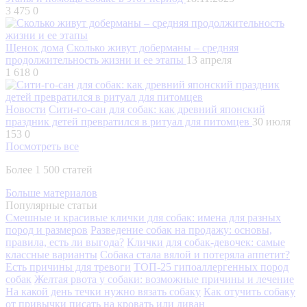
3 475
0
Щенок дома
Сколько живут доберманы – средняя
продолжительность жизни и ее этапы
13 апреля
1 618
0
Новости
Сити-го-сан для собак: как древний японский
праздник детей превратился в ритуал для питомцев
30 июля
153
0
Посмотреть все
Более 1 500 статей
Больше материалов
Популярные статьи
Смешные и красивые клички для собак: имена для разных
пород и размеров
Разведение собак на продажу: основы,
правила, есть ли выгода?
Клички для собак-девочек: самые
классные варианты
Собака стала вялой и потеряла аппетит?
Есть причины для тревоги
ТОП-25 гипоаллергенных пород
собак
Желтая рвота у собаки: возможные причины и лечение
На какой день течки нужно вязать собаку
Как отучить собаку
от привычки писать на кровать или диван