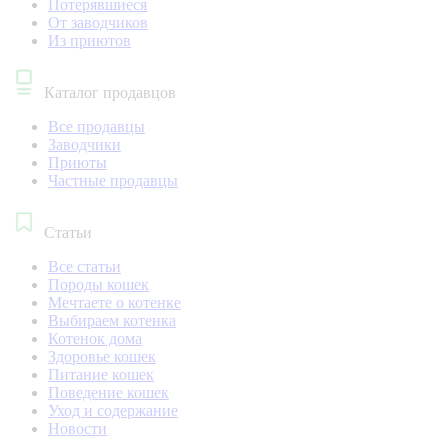
Потерявшиеся
От заводчиков
Из приютов
Каталог продавцов
Все продавцы
Заводчики
Приюты
Частные продавцы
Статьи
Все статьи
Породы кошек
Мечтаете о котенке
Выбираем котенка
Котенок дома
Здоровье кошек
Питание кошек
Поведение кошек
Уход и содержание
Новости