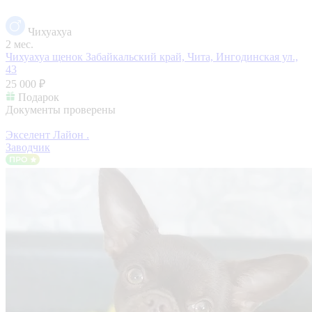
Чихуахуа
2 мес.
Чихуахуа щенок
Забайкальский край, Чита, Ингодинская ул.,
43
25 000 ₽
Подарок
Документы проверены
Экселент Лайон .
Заводчик