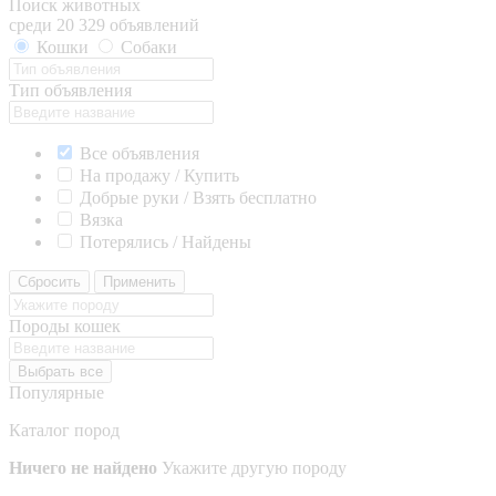
Поиск животных
среди 20 329 объявлений
Кошки
Собаки
Тип объявления
Все объявления
На продажу / Купить
Добрые руки / Взять бесплатно
Вязка
Потерялись / Найдены
Сбросить
Применить
Породы кошек
Выбрать все
Популярные
Каталог пород
Ничего не найдено
Укажите другую породу