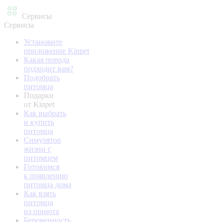
Сервисы
Сервисы
Установите
приложение Kinpet
Какая порода
подходит вам?
Подобрать
питомца
Подарки
от Kinpet
Как выбрать
и купить
питомца
Симулятор
жизни с
питомцем
Готовимся
к появлению
питомца дома
Как взять
питомца
из приюта
Беременность