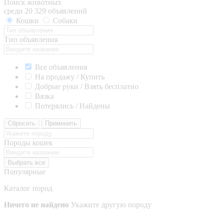
Поиск животных
среди 20 329 объявлений
Кошки
Собаки
Тип объявления
Все объявления
На продажу / Купить
Добрые руки / Взять бесплатно
Вязка
Потерялись / Найдены
Сбросить
Применить
Породы кошек
Выбрать все
Популярные
Каталог пород
Ничего не найдено
Укажите другую породу