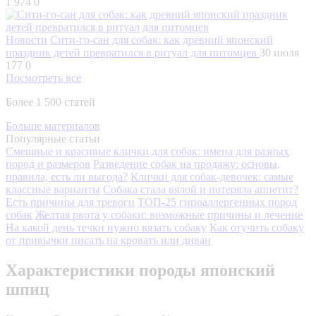
1 974
0
Новости
Сити-го-сан для собак: как древний японский
праздник детей превратился в ритуал для питомцев
30 июля
177
0
Посмотреть все
Более 1 500 статей
Больше материалов
Популярные статьи
Смешные и красивые клички для собак: имена для разных
пород и размеров
Разведение собак на продажу: основы,
правила, есть ли выгода?
Клички для собак-девочек: самые
классные варианты
Собака стала вялой и потеряла аппетит?
Есть причины для тревоги
ТОП-25 гипоаллергенных пород
собак
Желтая рвота у собаки: возможные причины и лечение
На какой день течки нужно вязать собаку
Как отучить собаку
от привычки писать на кровать или диван
Характеристики породы японский
шпиц