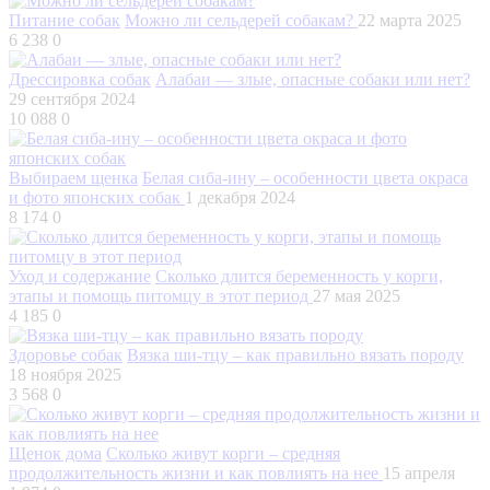
Питание собак
Можно ли сельдерей собакам?
22 марта 2025
6 238
0
Дрессировка собак
Алабаи — злые, опасные собаки или нет?
29 сентября 2024
10 088
0
Выбираем щенка
Белая сиба-ину – особенности цвета окраса
и фото японских собак
1 декабря 2024
8 174
0
Уход и содержание
Сколько длится беременность у корги,
этапы и помощь питомцу в этот период
27 мая 2025
4 185
0
Здоровье собак
Вязка ши-тцу – как правильно вязать породу
18 ноября 2025
3 568
0
Щенок дома
Сколько живут корги – средняя
продолжительность жизни и как повлиять на нее
15 апреля