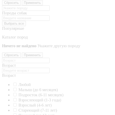
Сбросить
Применить
Породы собак
Выбрать все
Популярные
Каталог пород
Ничего не найдено
Укажите другую породу
Сбросить
Применить
Возраст
Возраст
Любой
Малыш (до 6 месяцев)
Подросток (6-11 месяцев)
Взрослеющий (1-3 года)
Взрослый (4-6 лет)
Стареющий (7-11 лет)