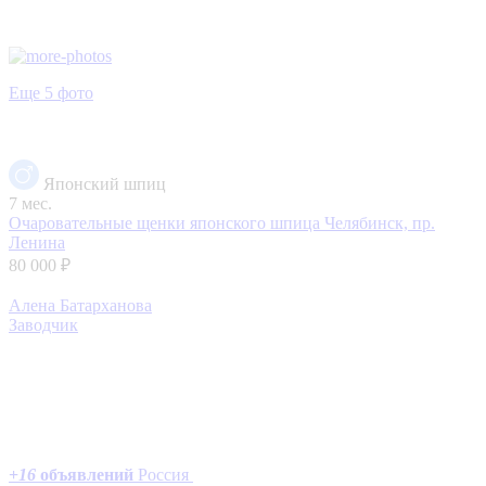
Еще 5 фото
Японский шпиц
7 мес.
Очаровательные щенки японского шпица
Челябинск, пр.
Ленина
80 000 ₽
Алена Батарханова
Заводчик
+
16
объявлений
Россия