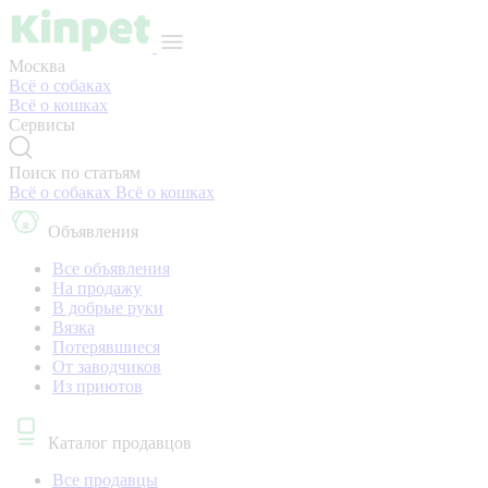
Москва
Всё о собаках
Всё о кошках
Сервисы
Поиск по статьям
Всё о собаках
Всё о кошках
Объявления
Все объявления
На продажу
В добрые руки
Вязка
Потерявшиеся
От заводчиков
Из приютов
Каталог продавцов
Все продавцы