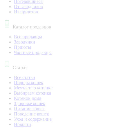
Потерявшиеся
От заводчиков
Из приютов
Каталог продавцов
Все продавцы
Заводчики
Приюты
Частные продавцы
Статьи
Все статьи
Породы кошек
Мечтаете о котенке
Выбираем котенка
Котенок дома
Здоровье кошек
Питание кошек
Поведение кошек
Уход и содержание
Новости