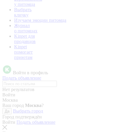
у питомца
Выбрать
кличку
Изучаем эмоции питомца
Журнал
о питомцах
Kinpet для
продавцов
Kinpet
помогает
приютам
Войти в профиль
Подать объявление
Нет результатов
Войти
Москва
Ваш город
Москва
?
Выбрать город
Да
Город подтверждён
Войти
Подать объявление