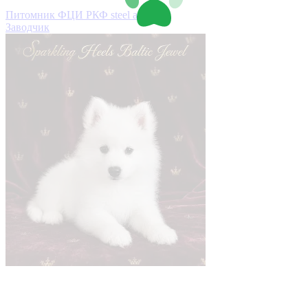
Питомник ФЦИ РКФ steel and sty
Заводчик