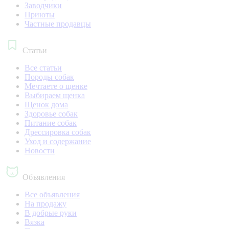
Заводчики
Приюты
Частные продавцы
Статьи
Все статьи
Породы собак
Мечтаете о щенке
Выбираем щенка
Щенок дома
Здоровье собак
Питание собак
Дрессировка собак
Уход и содержание
Новости
Объявления
Все объявления
На продажу
В добрые руки
Вязка