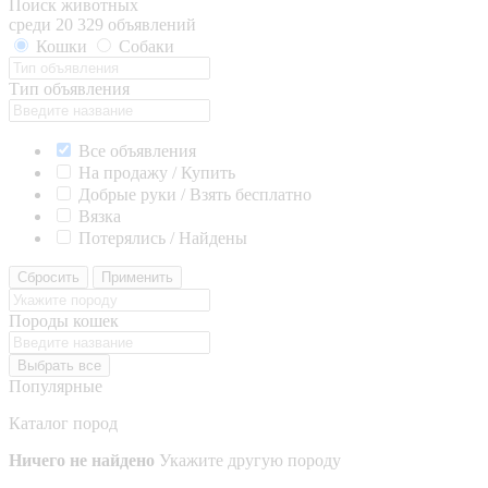
Поиск животных
среди 20 329 объявлений
Кошки
Собаки
Тип объявления
Все объявления
На продажу / Купить
Добрые руки / Взять бесплатно
Вязка
Потерялись / Найдены
Сбросить
Применить
Породы кошек
Выбрать все
Популярные
Каталог пород
Ничего не найдено
Укажите другую породу