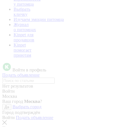
у питомца
Выбрать
кличку
Изучаем эмоции питомца
Журнал
о питомцах
Kinpet для
продавцов
Kinpet
помогает
приютам
Войти в профиль
Подать объявление
Нет результатов
Войти
Москва
Ваш город
Москва
?
Выбрать город
Да
Город подтверждён
Войти
Подать объявление