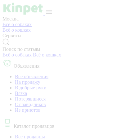
Москва
Всё о собаках
Всё о кошках
Сервисы
Поиск по статьям
Всё о собаках
Всё о кошках
Объявления
Все объявления
На продажу
В добрые руки
Вязка
Потерявшиеся
От заводчиков
Из приютов
Каталог продавцов
Все продавцы