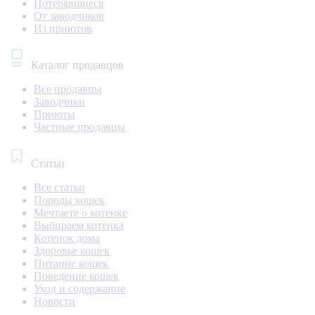
Потерявшиеся
От заводчиков
Из приютов
Каталог продавцов
Все продавцы
Заводчики
Приюты
Частные продавцы
Статьи
Все статьи
Породы кошек
Мечтаете о котенке
Выбираем котенка
Котенок дома
Здоровье кошек
Питание кошек
Поведение кошек
Уход и содержание
Новости