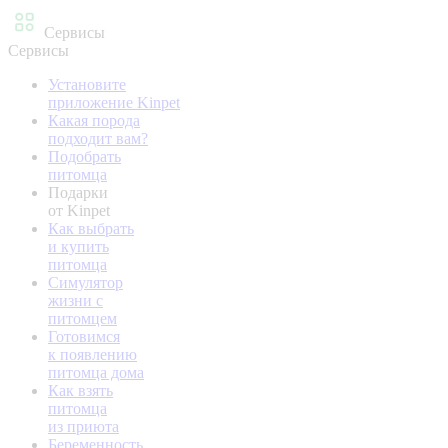
Сервисы
Сервисы
Установите
приложение Kinpet
Какая порода
подходит вам?
Подобрать
питомца
Подарки
от Kinpet
Как выбрать
и купить
питомца
Симулятор
жизни с
питомцем
Готовимся
к появлению
питомца дома
Как взять
питомца
из приюта
Беременность