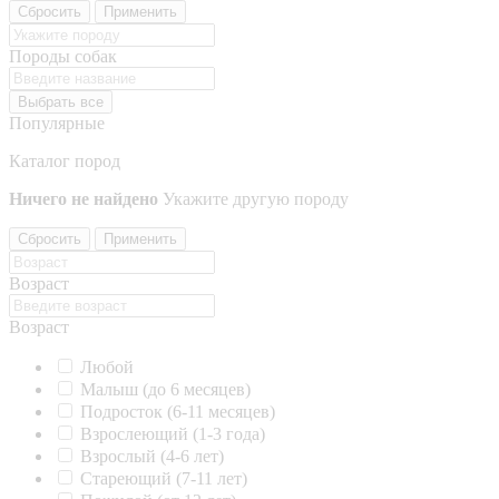
Сбросить
Применить
Породы собак
Выбрать все
Популярные
Каталог пород
Ничего не найдено
Укажите другую породу
Сбросить
Применить
Возраст
Возраст
Любой
Малыш (до 6 месяцев)
Подросток (6-11 месяцев)
Взрослеющий (1-3 года)
Взрослый (4-6 лет)
Стареющий (7-11 лет)