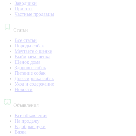
Заводчики
Приюты
Частные продавцы
Статьи
Все статьи
Породы собак
Мечтаете о щенке
Выбираем щенка
Щенок дома
Здоровье собак
Питание собак
Дрессировка собак
Уход и содержание
Новости
Объявления
Все объявления
На продажу
В добрые руки
Вязка