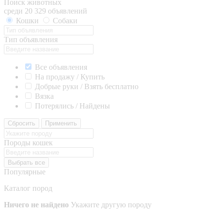
Поиск животных
среди 20 329 объявлений
Кошки
Собаки
Тип объявления
Все объявления
На продажу / Купить
Добрые руки / Взять бесплатно
Вязка
Потерялись / Найдены
Сбросить
Применить
Породы кошек
Выбрать все
Популярные
Каталог пород
Ничего не найдено
Укажите другую породу