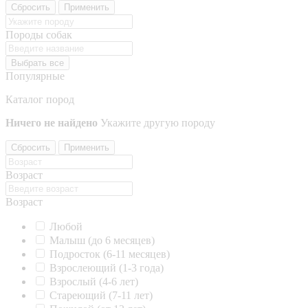
Сбросить
Применить
Породы собак
Выбрать все
Популярные
Каталог пород
Ничего не найдено
Укажите другую породу
Сбросить
Применить
Возраст
Возраст
Любой
Малыш (до 6 месяцев)
Подросток (6-11 месяцев)
Взрослеющий (1-3 года)
Взрослый (4-6 лет)
Стареющий (7-11 лет)