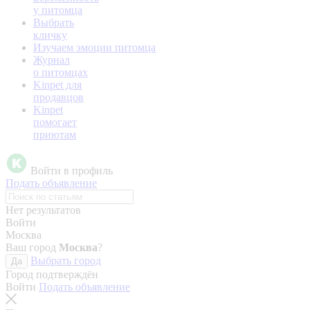
у питомца
Выбрать
кличку
Изучаем эмоции питомца
Журнал
о питомцах
Kinpet для
продавцов
Kinpet
помогает
приютам
Войти в профиль
Подать объявление
Нет результатов
Войти
Москва
Ваш город
Москва
?
Выбрать город
Да
Город подтверждён
Войти
Подать объявление