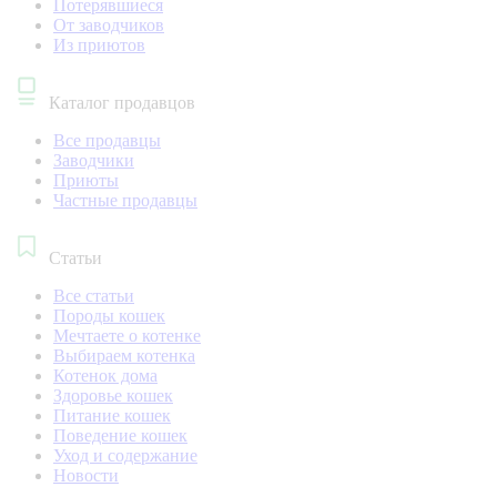
Потерявшиеся
От заводчиков
Из приютов
Каталог продавцов
Все продавцы
Заводчики
Приюты
Частные продавцы
Статьи
Все статьи
Породы кошек
Мечтаете о котенке
Выбираем котенка
Котенок дома
Здоровье кошек
Питание кошек
Поведение кошек
Уход и содержание
Новости