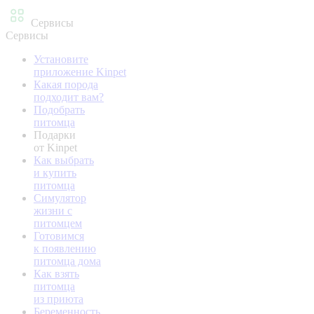
Сервисы
Сервисы
Установите
приложение Kinpet
Какая порода
подходит вам?
Подобрать
питомца
Подарки
от Kinpet
Как выбрать
и купить
питомца
Симулятор
жизни с
питомцем
Готовимся
к появлению
питомца дома
Как взять
питомца
из приюта
Беременность