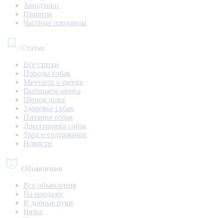
Заводчики
Приюты
Частные продавцы
Статьи
Все статьи
Породы собак
Мечтаете о щенке
Выбираем щенка
Щенок дома
Здоровье собак
Питание собак
Дрессировка собак
Уход и содержание
Новости
Объявления
Все объявления
На продажу
В добрые руки
Вязка