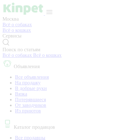
Москва
Всё о собаках
Всё о кошках
Сервисы
Поиск по статьям
Всё о собаках
Всё о кошках
Объявления
Все объявления
На продажу
В добрые руки
Вязка
Потерявшиеся
От заводчиков
Из приютов
Каталог продавцов
Все продавцы