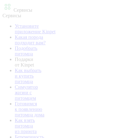
Сервисы
Сервисы
Установите
приложение Kinpet
Какая порода
подходит вам?
Подобрать
питомца
Подарки
от Kinpet
Как выбрать
и купить
питомца
Симулятор
жизни с
питомцем
Готовимся
к появлению
питомца дома
Как взять
питомца
из приюта
Беременность