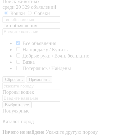
Поиск животных
среди 20 329 объявлений
Кошки
Собаки
Тип объявления
Все объявления
На продажу / Купить
Добрые руки / Взять бесплатно
Вязка
Потерялись / Найдены
Сбросить
Применить
Породы кошек
Выбрать все
Популярные
Каталог пород
Ничего не найдено
Укажите другую породу