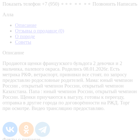
Показать телефон
+7 (950) ⚬⚬⚬ ⚬⚬ ⚬⚬
Позвонить
Написать
Алла
Описание
Отзывы о продавце
(0)
О породе
Советы
Описание
Продаются щенки французского бульдога 2 девочки и 2
мальчика, палевого окраса. Родились 08.01.2026г. Есть
метрика РКФ, ветраспорт, прививки все стоят, по запросу
предоставлю родословные родителей. Мама: юный чемпион
России , открытый чемпион России, открытый чемпион
Казахстана. Папа : юный чемпион России, открытый чемпион
России. Щенки приучаются к выгулу, готовы к переезду,
отправка в другие города по договорённости на РЖД. Торг
при осмотре. Видео трансляцию предоставляю.
Факты о питомце