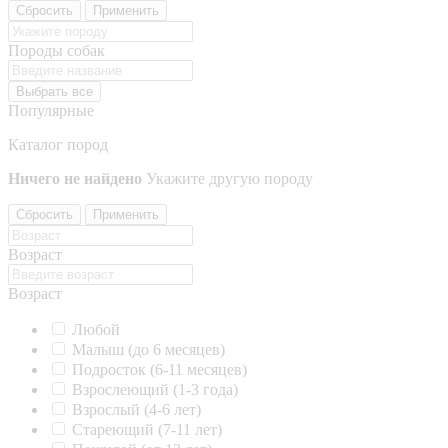
Сбросить
Применить
Породы собак
Выбрать все
Популярные
Каталог пород
Ничего не найдено
Укажите другую породу
Сбросить
Применить
Возраст
Возраст
Любой
Малыш (до 6 месяцев)
Подросток (6-11 месяцев)
Взрослеющий (1-3 года)
Взрослый (4-6 лет)
Стареющий (7-11 лет)