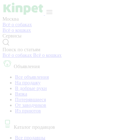
Москва
Всё о собаках
Всё о кошках
Сервисы
Поиск по статьям
Всё о собаках
Всё о кошках
Объявления
Все объявления
На продажу
В добрые руки
Вязка
Потерявшиеся
От заводчиков
Из приютов
Каталог продавцов
Все продавцы