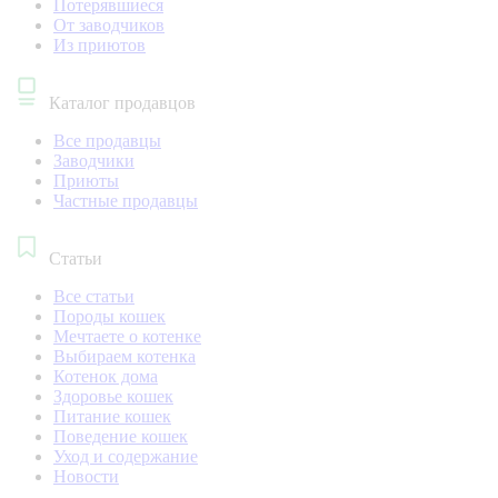
Потерявшиеся
От заводчиков
Из приютов
Каталог продавцов
Все продавцы
Заводчики
Приюты
Частные продавцы
Статьи
Все статьи
Породы кошек
Мечтаете о котенке
Выбираем котенка
Котенок дома
Здоровье кошек
Питание кошек
Поведение кошек
Уход и содержание
Новости