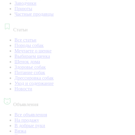
Заводчики
Приюты
Частные продавцы
Статьи
Все статьи
Породы собак
Мечтаете о щенке
Выбираем щенка
Щенок дома
Здоровье собак
Питание собак
Дрессировка собак
Уход и содержание
Новости
Объявления
Все объявления
На продажу
В добрые руки
Вязка