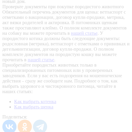
новый дом.
Проверьте документы при покупке породистого животного
Обязательный перечень документов для щенка: ветпаспорт с
отметками о вакцинации, договор купли-продажи, метрика,
акт вязки родителей и актировка. В питомниках щенкам
также проставляют клеймо. О полном комплекте документов
на собаку вы можете прочитать в
нашей статье
.
У
породистого котика должны быть следующие документы:
родословная (метрика), ветпаспорт с отметками о прививках и
дегельминтизации, договор купли-продажи. О полном
комплекте документов на породистую кошку вы можете
прочитать в
нашей статье
.
Приобретайте породистых животных только в
специализированных питомниках или у проверенных
заводчиков. Если у вас есть подозрения на мошеннические
действия – сразу же сообщите нам.
Подробнее о том, как
выбрать здорового и чистокровного питомца, читайте в
наших статьях:
Как выбрать котенка
Как выбрать щенка
Поделиться: