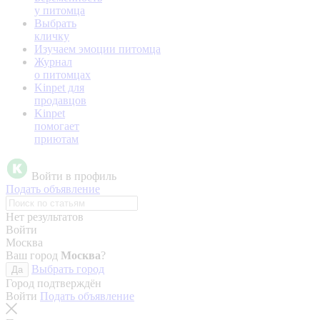
у питомца
Выбрать
кличку
Изучаем эмоции питомца
Журнал
о питомцах
Kinpet для
продавцов
Kinpet
помогает
приютам
Войти в профиль
Подать объявление
Нет результатов
Войти
Москва
Ваш город
Москва
?
Выбрать город
Да
Город подтверждён
Войти
Подать объявление