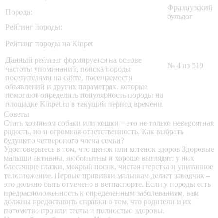
Французский
Порода:
бульдог
Рейтинг породы:
Рейтинг породы на Kinpet
Данный рейтинг формируется на основе
№ 4 из 519
частоты упоминаний, поиска породы
посетителями на сайте, посещаемости
объявлений и других параметрах, которые
помогают определить популярность породы на
площадке Kinpet.ru в текущий период времени.
Советы
Стать хозяином собаки или кошки – это не только невероятная
радость, но и огромная ответственность. Как выбрать
будущего четвероного члена семьи?
Удостоверьтесь в том, что щенок или котенок здоров
Здоровые
малыши активны, любопытны и хорошо выглядят: у них
блестящие глазки, мокрый носик, чистая шерстка и упитанное
телосложение. Первые прививки малышам делает заводчик –
это должно быть отмечено в ветпаспорте. Если у породы есть
предрасположенность к определенным заболеваниям, вам
должны предоставить справки о том, что родители и их
потомство прошли тесты и полностью здоровы.