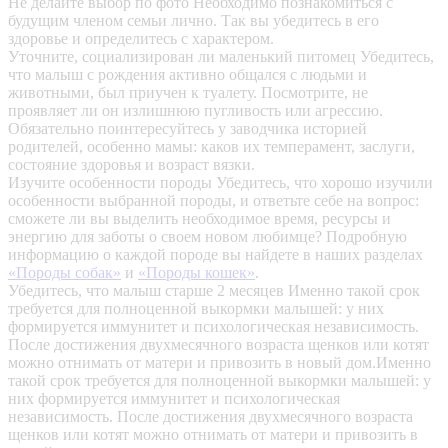
Не делайте выбор по фото
Необходимо познакомиться с
будущим членом семьи лично. Так вы убедитесь в его
здоровье и определитесь с характером.
Уточните, социализирован ли маленький питомец
Убедитесь,
что малыш с рождения активно общался с людьми и
животными, был приучен к туалету. Посмотрите, не
проявляет ли он излишнюю пугливость или агрессию.
Обязательно поинтересуйтесь у заводчика историей
родителей, особенно мамы: каков их темперамент, заслуги,
состояние здоровья и возраст вязки.
Изучите особенности породы
Убедитесь, что хорошо изучили
особенности выбранной породы, и ответьте себе на вопрос:
сможете ли вы выделить необходимое время, ресурсы и
энергию для заботы о своем новом любимце? Подробную
информацию о каждой породе вы найдете в наших разделах
«Породы собак»
и
«Породы кошек»
.
Убедитесь, что малыш старше 2 месяцев
Именно такой срок
требуется для полноценной выкормки малышей: у них
формируется иммунитет и психологическая независимость.
После достижения двухмесячного возраста щенков или котят
можно отнимать от матери и привозить в новый дом.Именно
такой срок требуется для полноценной выкормки малышей: у
них формируется иммунитет и психологическая
независимость. После достижения двухмесячного возраста
щенков или котят можно отнимать от матери и привозить в