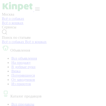
Москва
Всё о собаках
Всё о кошках
Сервисы
Поиск по статьям
Всё о собаках
Всё о кошках
Объявления
Все объявления
На продажу
В добрые руки
Вязка
Потерявшиеся
От заводчиков
Из приютов
Каталог продавцов
Все продавцы