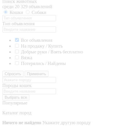
Поиск животных
среди 20 329 объявлений
Кошки
Собаки
Тип объявления
Все объявления
На продажу / Купить
Добрые руки / Взять бесплатно
Вязка
Потерялись / Найдены
Сбросить
Применить
Породы кошек
Выбрать все
Популярные
Каталог пород
Ничего не найдено
Укажите другую породу