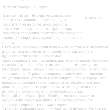
Рейтинг породы на Kinpet
Данный рейтинг формируется на основе
№ 4 из 519
частоты упоминаний, поиска породы
посетителями на сайте, посещаемости
объявлений и других параметрах, которые
помогают определить популярность породы на
площадке Kinpet.ru в текущий период времени.
Советы
Стать хозяином собаки или кошки – это не только невероятная
радость, но и огромная ответственность. Как выбрать
будущего четвероного члена семьи?
Удостоверьтесь в том, что щенок или котенок здоров
Здоровые
малыши активны, любопытны и хорошо выглядят: у них
блестящие глазки, мокрый носик, чистая шерстка и упитанное
телосложение. Первые прививки малышам делает заводчик –
это должно быть отмечено в ветпаспорте. Если у породы есть
предрасположенность к определенным заболеваниям, вам
должны предоставить справки о том, что родители и их
потомство прошли тесты и полностью здоровы.
Не делайте выбор по фото
Необходимо познакомиться с
будущим членом семьи лично. Так вы убедитесь в его
здоровье и определитесь с характером.
Уточните, социализирован ли маленький питомец
Убедитесь,