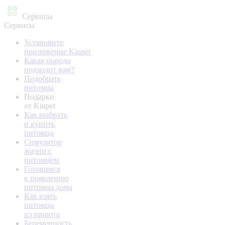
Сервисы
Сервисы
Установите
приложение Kinpet
Какая порода
подходит вам?
Подобрать
питомца
Подарки
от Kinpet
Как выбрать
и купить
питомца
Симулятор
жизни с
питомцем
Готовимся
к появлению
питомца дома
Как взять
питомца
из приюта
Беременность