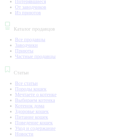
Потерявшиеся
От заводчиков
Из приютов
Каталог продавцов
Все продавцы
Заводчики
Приюты
Частные продавцы
Статьи
Все статьи
Породы кошек
Мечтаете о котенке
Выбираем котенка
Котенок дома
Здоровье кошек
Питание кошек
Поведение кошек
Уход и содержание
Новости