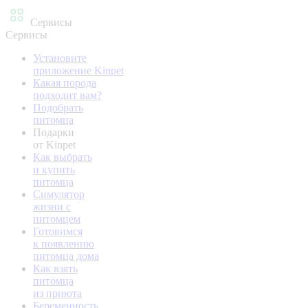
Сервисы
Сервисы
Установите
приложение Kinpet
Какая порода
подходит вам?
Подобрать
питомца
Подарки
от Kinpet
Как выбрать
и купить
питомца
Симулятор
жизни с
питомцем
Готовимся
к появлению
питомца дома
Как взять
питомца
из приюта
Беременность