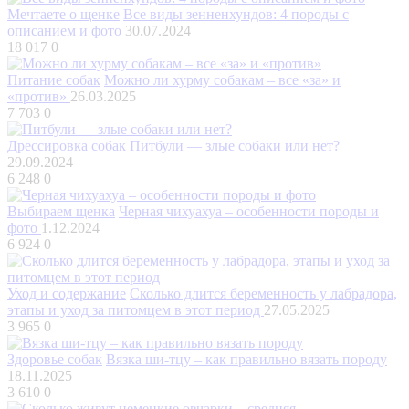
Мечтаете о щенке
Все виды зенненхундов: 4 породы с
описанием и фото
30.07.2024
18 017
0
Питание собак
Можно ли хурму собакам – все «за» и
«против»
26.03.2025
7 703
0
Дрессировка собак
Питбули — злые собаки или нет?
29.09.2024
6 248
0
Выбираем щенка
Черная чихуахуа – особенности породы и
фото
1.12.2024
6 924
0
Уход и содержание
Сколько длится беременность у лабрадора,
этапы и уход за питомцем в этот период
27.05.2025
3 965
0
Здоровье собак
Вязка ши-тцу – как правильно вязать породу
18.11.2025
3 610
0