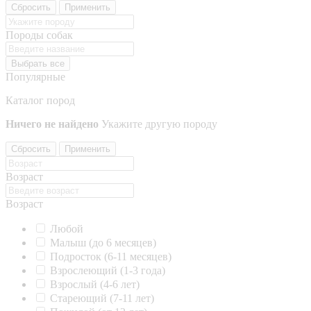
Сбросить
Применить
Породы собак
Выбрать все
Популярные
Каталог пород
Ничего не найдено
Укажите другую породу
Сбросить
Применить
Возраст
Возраст
Любой
Малыш (до 6 месяцев)
Подросток (6-11 месяцев)
Взрослеющий (1-3 года)
Взрослый (4-6 лет)
Стареющий (7-11 лет)