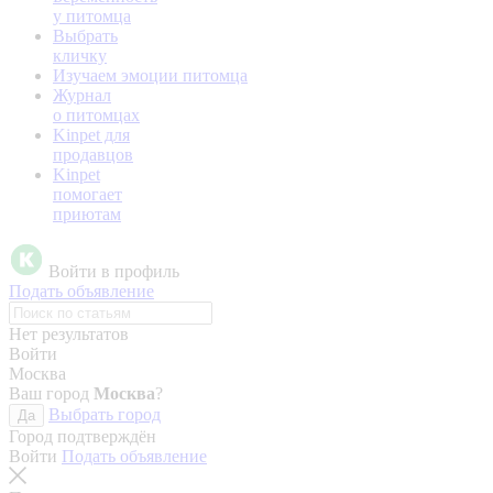
у питомца
Выбрать
кличку
Изучаем эмоции питомца
Журнал
о питомцах
Kinpet для
продавцов
Kinpet
помогает
приютам
Войти в профиль
Подать объявление
Нет результатов
Войти
Москва
Ваш город
Москва
?
Выбрать город
Да
Город подтверждён
Войти
Подать объявление