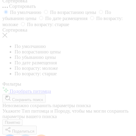
Сортировка
Сортировать
По умолчанию
По возрастанию цены
По
убыванию цены
По дате размещения
По возрасту:
моложе
По возрасту: старше
Сортировка
По умолчанию
По возрастанию цены
По убыванию цены
По дате размещения
По возрасту: моложе
По возрасту: старше
Фильтры
Подобрать питомца
Сохранить поиск
Невозможно сохранить параметры поиска
Укажите Тип питомца и Породу, чтобы мы могли сохранить
параметры вашего поиска
Понятно
Поделиться