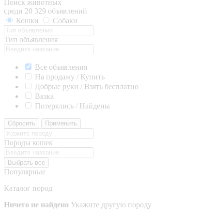
Поиск животных
среди 20 329 объявлений
Кошки
Собаки
Тип объявления
Все объявления
На продажу / Купить
Добрые руки / Взять бесплатно
Вязка
Потерялись / Найдены
Сбросить
Применить
Породы кошек
Выбрать все
Популярные
Каталог пород
Ничего не найдено
Укажите другую породу