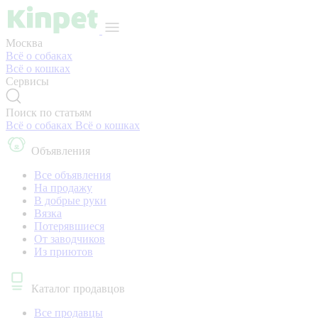
Москва
Всё о собаках
Всё о кошках
Сервисы
Поиск по статьям
Всё о собаках
Всё о кошках
Объявления
Все объявления
На продажу
В добрые руки
Вязка
Потерявшиеся
От заводчиков
Из приютов
Каталог продавцов
Все продавцы