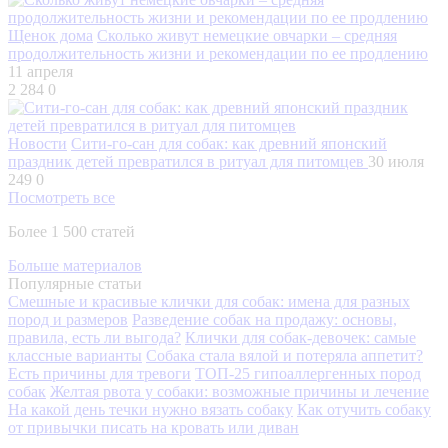
Щенок дома
Сколько живут немецкие овчарки – средняя
продолжительность жизни и рекомендации по ее продлению
11 апреля
2 284
0
Новости
Сити-го-сан для собак: как древний японский
праздник детей превратился в ритуал для питомцев
30 июля
249
0
Посмотреть все
Более 1 500 статей
Больше материалов
Популярные статьи
Смешные и красивые клички для собак: имена для разных
пород и размеров
Разведение собак на продажу: основы,
правила, есть ли выгода?
Клички для собак-девочек: самые
классные варианты
Собака стала вялой и потеряла аппетит?
Есть причины для тревоги
ТОП-25 гипоаллергенных пород
собак
Желтая рвота у собаки: возможные причины и лечение
На какой день течки нужно вязать собаку
Как отучить собаку
от привычки писать на кровать или диван