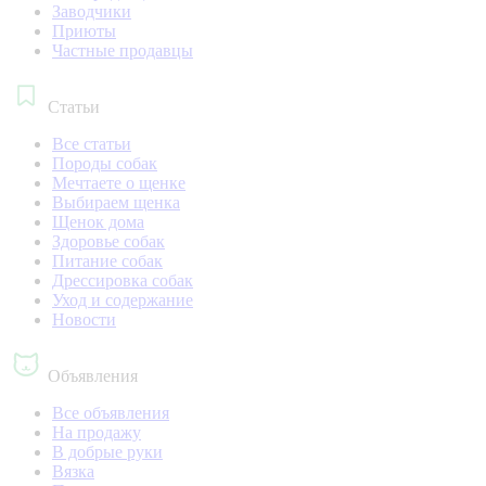
Заводчики
Приюты
Частные продавцы
Статьи
Все статьи
Породы собак
Мечтаете о щенке
Выбираем щенка
Щенок дома
Здоровье собак
Питание собак
Дрессировка собак
Уход и содержание
Новости
Объявления
Все объявления
На продажу
В добрые руки
Вязка