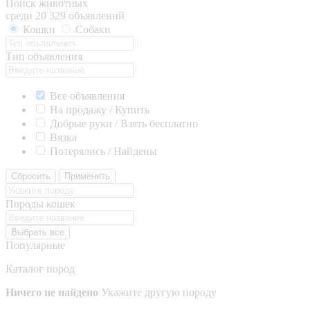
Поиск животных
среди 20 329 объявлений
Кошки
Собаки
Тип объявления
Все объявления
На продажу / Купить
Добрые руки / Взять бесплатно
Вязка
Потерялись / Найдены
Сбросить
Применить
Породы кошек
Выбрать все
Популярные
Каталог пород
Ничего не найдено
Укажите другую породу