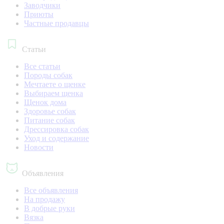
Заводчики
Приюты
Частные продавцы
Статьи
Все статьи
Породы собак
Мечтаете о щенке
Выбираем щенка
Щенок дома
Здоровье собак
Питание собак
Дрессировка собак
Уход и содержание
Новости
Объявления
Все объявления
На продажу
В добрые руки
Вязка