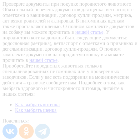
Проверьте документы при покупке породистого животного
Обязательный перечень документов для щенка: ветпаспорт с
отметками о вакцинации, договор купли-продажи, метрика,
акт вязки родителей и актировка. В питомниках щенкам
также проставляют клеймо. О полном комплекте документов
на собаку вы можете прочитать в
нашей статье
.
У
породистого котика должны быть следующие документы:
родословная (метрика), ветпаспорт с отметками о прививках и
дегельминтизации, договор купли-продажи. О полном
комплекте документов на породистую кошку вы можете
прочитать в
нашей статье
.
Приобретайте породистых животных только в
специализированных питомниках или у проверенных
заводчиков. Если у вас есть подозрения на мошеннические
действия – сразу же сообщите нам.
Подробнее о том, как
выбрать здорового и чистокровного питомца, читайте в
наших статьях:
Как выбрать котенка
Как выбрать щенка
Поделиться: