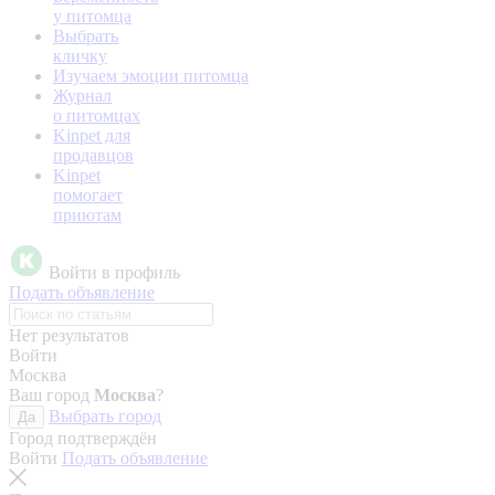
у питомца
Выбрать
кличку
Изучаем эмоции питомца
Журнал
о питомцах
Kinpet для
продавцов
Kinpet
помогает
приютам
Войти в профиль
Подать объявление
Нет результатов
Войти
Москва
Ваш город
Москва
?
Выбрать город
Да
Город подтверждён
Войти
Подать объявление