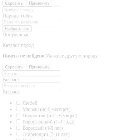
Сбросить
Применить
Породы собак
Выбрать все
Популярные
Каталог пород
Ничего не найдено
Укажите другую породу
Сбросить
Применить
Возраст
Возраст
Любой
Малыш (до 6 месяцев)
Подросток (6-11 месяцев)
Взрослеющий (1-3 года)
Взрослый (4-6 лет)
Стареющий (7-11 лет)