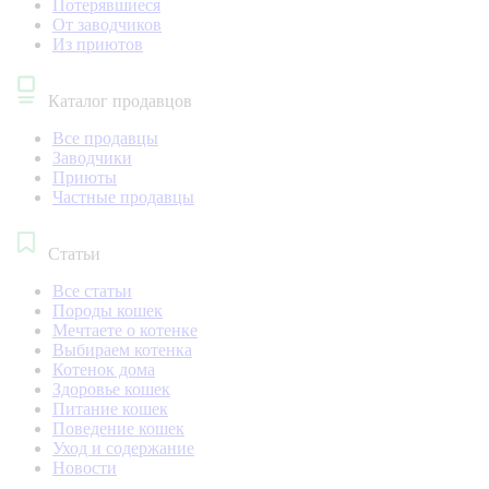
Потерявшиеся
От заводчиков
Из приютов
Каталог продавцов
Все продавцы
Заводчики
Приюты
Частные продавцы
Статьи
Все статьи
Породы кошек
Мечтаете о котенке
Выбираем котенка
Котенок дома
Здоровье кошек
Питание кошек
Поведение кошек
Уход и содержание
Новости