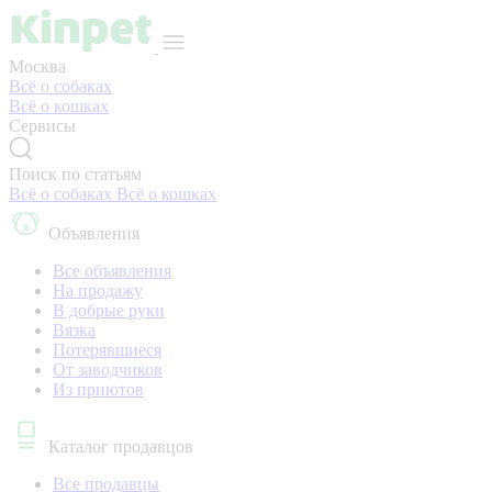
Москва
Всё о собаках
Всё о кошках
Сервисы
Поиск по статьям
Всё о собаках
Всё о кошках
Объявления
Все объявления
На продажу
В добрые руки
Вязка
Потерявшиеся
От заводчиков
Из приютов
Каталог продавцов
Все продавцы