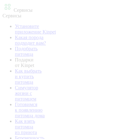
Сервисы
Сервисы
Установите
приложение Kinpet
Какая порода
подходит вам?
Подобрать
питомца
Подарки
от Kinpet
Как выбрать
и купить
питомца
Симулятор
жизни с
питомцем
Готовимся
к появлению
питомца дома
Как взять
питомца
из приюта
Беременность