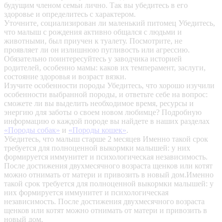
будущим членом семьи лично. Так вы убедитесь в его
здоровье и определитесь с характером.
Уточните, социализирован ли маленький питомец
Убедитесь,
что малыш с рождения активно общался с людьми и
животными, был приучен к туалету. Посмотрите, не
проявляет ли он излишнюю пугливость или агрессию.
Обязательно поинтересуйтесь у заводчика историей
родителей, особенно мамы: каков их темперамент, заслуги,
состояние здоровья и возраст вязки.
Изучите особенности породы
Убедитесь, что хорошо изучили
особенности выбранной породы, и ответьте себе на вопрос:
сможете ли вы выделить необходимое время, ресурсы и
энергию для заботы о своем новом любимце? Подробную
информацию о каждой породе вы найдете в наших разделах
«Породы собак»
и
«Породы кошек»
.
Убедитесь, что малыш старше 2 месяцев
Именно такой срок
требуется для полноценной выкормки малышей: у них
формируется иммунитет и психологическая независимость.
После достижения двухмесячного возраста щенков или котят
можно отнимать от матери и привозить в новый дом.Именно
такой срок требуется для полноценной выкормки малышей: у
них формируется иммунитет и психологическая
независимость. После достижения двухмесячного возраста
щенков или котят можно отнимать от матери и привозить в
новый дом.