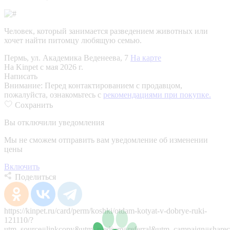
Человек, который занимается разведением животных или
хочет найти питомцу любящую семью.
Пермь, ул. Академика Веденеева, 7
На карте
На Kinpet c мая 2026 г.
Написать
Внимание:
Перед контактированием с продавцом,
пожалуйста, ознакомьтесь с
рекомендациями при покупке.
Сохранить
Вы отключили уведомления
Мы не сможем отправить вам уведомление об изменении
цены
Включить
Поделиться
https://kinpet.ru/card/perm/koshki/otdam-kotyat-v-dobrye-ruki-
121110/?
utm_source=linkcopy&utm_medium=referral&utm_campaign=sharec