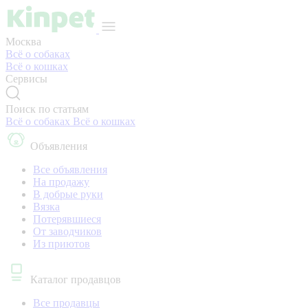
Москва
Всё о собаках
Всё о кошках
Сервисы
Поиск по статьям
Всё о собаках
Всё о кошках
Объявления
Все объявления
На продажу
В добрые руки
Вязка
Потерявшиеся
От заводчиков
Из приютов
Каталог продавцов
Все продавцы