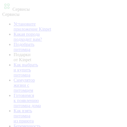
Сервисы
Сервисы
Установите
приложение Kinpet
Какая порода
подходит вам?
Подобрать
питомца
Подарки
от Kinpet
Как выбрать
и купить
питомца
Симулятор
жизни с
питомцем
Готовимся
к появлению
питомца дома
Как взять
питомца
из приюта
Беременность