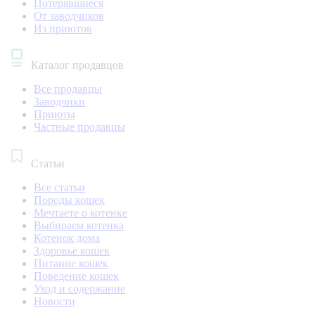
Потерявшиеся
От заводчиков
Из приютов
Каталог продавцов
Все продавцы
Заводчики
Приюты
Частные продавцы
Статьи
Все статьи
Породы кошек
Мечтаете о котенке
Выбираем котенка
Котенок дома
Здоровье кошек
Питание кошек
Поведение кошек
Уход и содержание
Новости