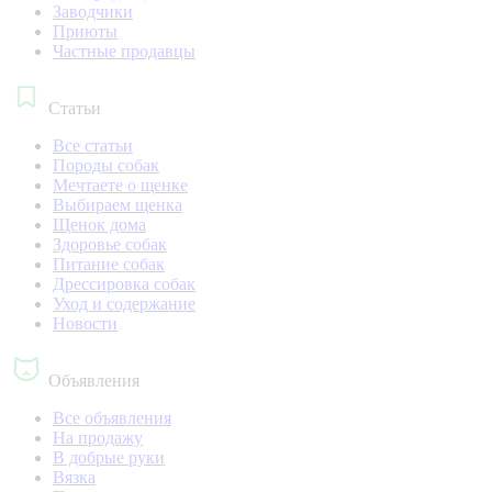
Заводчики
Приюты
Частные продавцы
Статьи
Все статьи
Породы собак
Мечтаете о щенке
Выбираем щенка
Щенок дома
Здоровье собак
Питание собак
Дрессировка собак
Уход и содержание
Новости
Объявления
Все объявления
На продажу
В добрые руки
Вязка