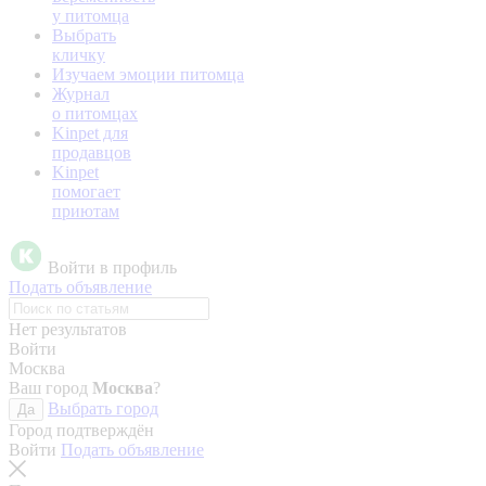
у питомца
Выбрать
кличку
Изучаем эмоции питомца
Журнал
о питомцах
Kinpet для
продавцов
Kinpet
помогает
приютам
Войти в профиль
Подать объявление
Нет результатов
Войти
Москва
Ваш город
Москва
?
Выбрать город
Да
Город подтверждён
Войти
Подать объявление