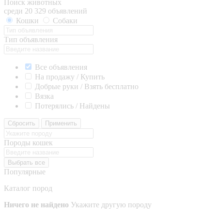
Поиск животных
среди 20 329 объявлений
Кошки
Собаки
Тип объявления
Все объявления
На продажу / Купить
Добрые руки / Взять бесплатно
Вязка
Потерялись / Найдены
Сбросить
Применить
Породы кошек
Выбрать все
Популярные
Каталог пород
Ничего не найдено
Укажите другую породу