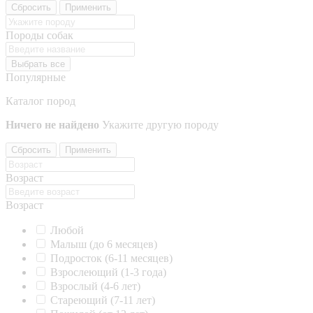
Сбросить
Применить
Породы собак
Выбрать все
Популярные
Каталог пород
Ничего не найдено
Укажите другую породу
Сбросить
Применить
Возраст
Возраст
Любой
Малыш (до 6 месяцев)
Подросток (6-11 месяцев)
Взрослеющий (1-3 года)
Взрослый (4-6 лет)
Стареющий (7-11 лет)