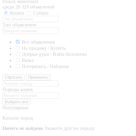
Поиск животных
среди 20 329 объявлений
Кошки
Собаки
Тип объявления
Все объявления
На продажу / Купить
Добрые руки / Взять бесплатно
Вязка
Потерялись / Найдены
Сбросить
Применить
Породы кошек
Выбрать все
Популярные
Каталог пород
Ничего не найдено
Укажите другую породу