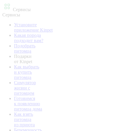
Сервисы
Сервисы
Установите
приложение Kinpet
Какая порода
подходит вам?
Подобрать
питомца
Подарки
от Kinpet
Как выбрать
и купить
питомца
Симулятор
жизни с
питомцем
Готовимся
к появлению
питомца дома
Как взять
питомца
из приюта
Беременность