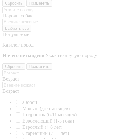
Сбросить
Применить
Породы собак
Выбрать все
Популярные
Каталог пород
Ничего не найдено
Укажите другую породу
Сбросить
Применить
Возраст
Возраст
Любой
Малыш (до 6 месяцев)
Подросток (6-11 месяцев)
Взрослеющий (1-3 года)
Взрослый (4-6 лет)
Стареющий (7-11 лет)