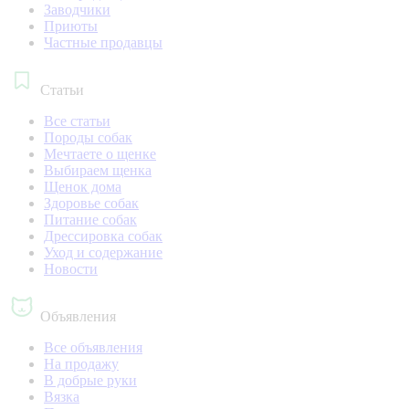
Заводчики
Приюты
Частные продавцы
Статьи
Все статьи
Породы собак
Мечтаете о щенке
Выбираем щенка
Щенок дома
Здоровье собак
Питание собак
Дрессировка собак
Уход и содержание
Новости
Объявления
Все объявления
На продажу
В добрые руки
Вязка