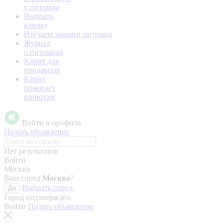
у питомца
Выбрать
кличку
Изучаем эмоции питомца
Журнал
о питомцах
Kinpet для
продавцов
Kinpet
помогает
приютам
Войти в профиль
Подать объявление
Нет результатов
Войти
Москва
Ваш город
Москва
?
Выбрать город
Да
Город подтверждён
Войти
Подать объявление