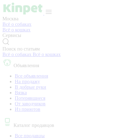
Москва
Всё о собаках
Всё о кошках
Сервисы
Поиск по статьям
Всё о собаках
Всё о кошках
Объявления
Все объявления
На продажу
В добрые руки
Вязка
Потерявшиеся
От заводчиков
Из приютов
Каталог продавцов
Все продавцы