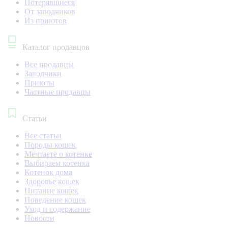
Потерявшиеся
От заводчиков
Из приютов
Каталог продавцов
Все продавцы
Заводчики
Приюты
Частные продавцы
Статьи
Все статьи
Породы кошек
Мечтаете о котенке
Выбираем котенка
Котенок дома
Здоровье кошек
Питание кошек
Поведение кошек
Уход и содержание
Новости