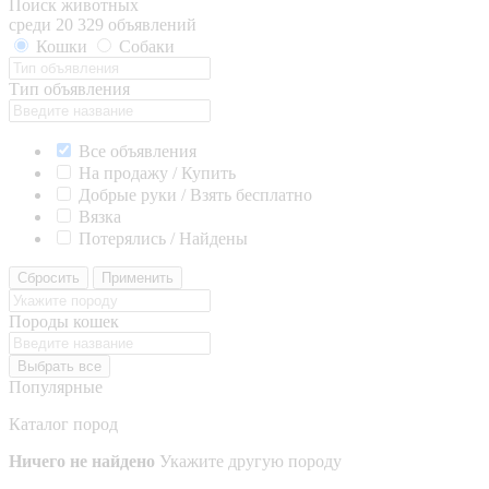
Поиск животных
среди 20 329 объявлений
Кошки
Собаки
Тип объявления
Все объявления
На продажу / Купить
Добрые руки / Взять бесплатно
Вязка
Потерялись / Найдены
Сбросить
Применить
Породы кошек
Выбрать все
Популярные
Каталог пород
Ничего не найдено
Укажите другую породу