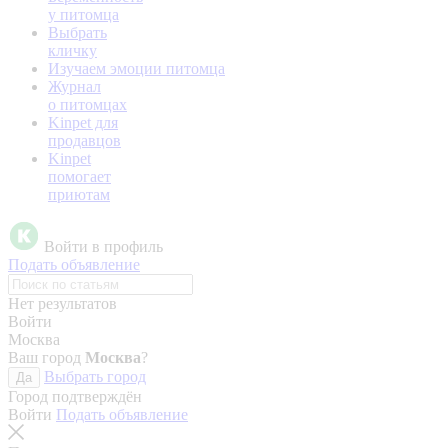
у питомца
Выбрать
кличку
Изучаем эмоции питомца
Журнал
о питомцах
Kinpet для
продавцов
Kinpet
помогает
приютам
Войти в профиль
Подать объявление
Нет результатов
Войти
Москва
Ваш город
Москва
?
Выбрать город
Да
Город подтверждён
Войти
Подать объявление