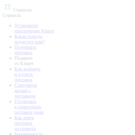
Сервисы
Сервисы
Установите
приложение Kinpet
Какая порода
подходит вам?
Подобрать
питомца
Подарки
от Kinpet
Как выбрать
и купить
питомца
Симулятор
жизни с
питомцем
Готовимся
к появлению
питомца дома
Как взять
питомца
из приюта
Беременность