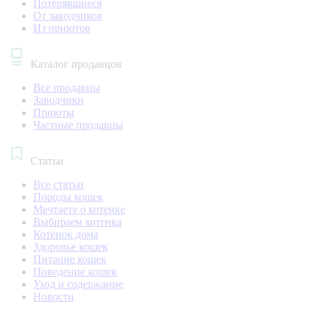
Потерявшиеся
От заводчиков
Из приютов
Каталог продавцов
Все продавцы
Заводчики
Приюты
Частные продавцы
Статьи
Все статьи
Породы кошек
Мечтаете о котенке
Выбираем котенка
Котенок дома
Здоровье кошек
Питание кошек
Поведение кошек
Уход и содержание
Новости