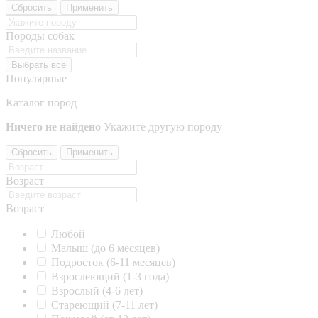
Сбросить
Применить
Породы собак
Выбрать все
Популярные
Каталог пород
Ничего не найдено
Укажите другую породу
Сбросить
Применить
Возраст
Возраст
Любой
Малыш (до 6 месяцев)
Подросток (6-11 месяцев)
Взрослеющий (1-3 года)
Взрослый (4-6 лет)
Стареющий (7-11 лет)