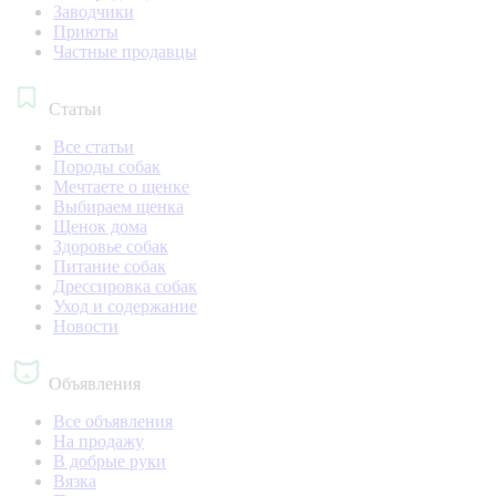
Заводчики
Приюты
Частные продавцы
Статьи
Все статьи
Породы собак
Мечтаете о щенке
Выбираем щенка
Щенок дома
Здоровье собак
Питание собак
Дрессировка собак
Уход и содержание
Новости
Объявления
Все объявления
На продажу
В добрые руки
Вязка