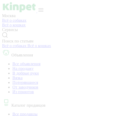
Москва
Всё о собаках
Всё о кошках
Сервисы
Поиск по статьям
Всё о собаках
Всё о кошках
Объявления
Все объявления
На продажу
В добрые руки
Вязка
Потерявшиеся
От заводчиков
Из приютов
Каталог продавцов
Все продавцы