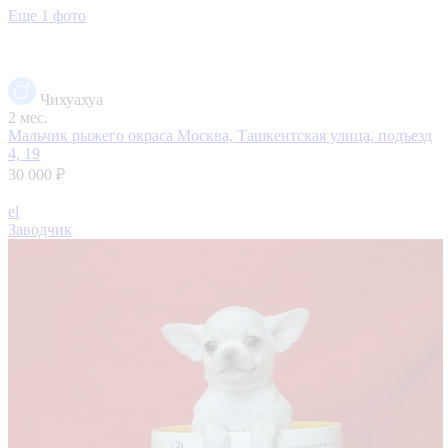
Еще 1 фото
Чихуахуа
2 мес.
Мальчик рыжего окраса
Москва, Ташкентская улица, подъезд
4, 19
30 000 ₽
el
Заводчик