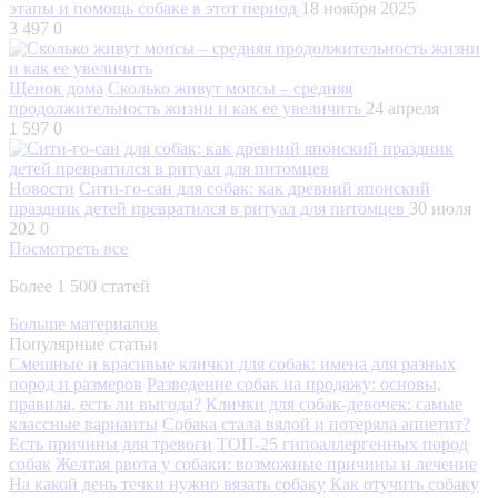
этапы и помощь собаке в этот период
18 ноября 2025
3 497
0
Щенок дома
Сколько живут мопсы – средняя
продолжительность жизни и как ее увеличить
24 апреля
1 597
0
Новости
Сити-го-сан для собак: как древний японский
праздник детей превратился в ритуал для питомцев
30 июля
202
0
Посмотреть все
Более 1 500 статей
Больше материалов
Популярные статьи
Смешные и красивые клички для собак: имена для разных
пород и размеров
Разведение собак на продажу: основы,
правила, есть ли выгода?
Клички для собак-девочек: самые
классные варианты
Собака стала вялой и потеряла аппетит?
Есть причины для тревоги
ТОП-25 гипоаллергенных пород
собак
Желтая рвота у собаки: возможные причины и лечение
На какой день течки нужно вязать собаку
Как отучить собаку