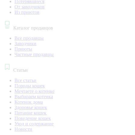
Потерявшиеся
От заводчиков
Из приютов
Каталог продавцов
Все продавцы
Заводчики
Приюты
Частные продавцы
Статьи
Все статьи
Породы кошек
Мечтаете о котенке
Выбираем котенка
Котенок дома
Здоровье кошек
Питание кошек
Поведение кошек
Уход и содержание
Новости