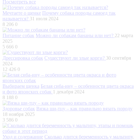
Посмотреть все
Мечтаете о щенке
Почему собака породы самоед так
называется?
31 июля 2024
8 206
0
Питание собак
Можно ли собакам бананы или нет?
22 марта
2025
5 666
0
Дрессировка собак
Существуют ли злые корги?
30 сентября
2024
12 426
0
Выбираем щенка
Белая сиба-ину – особенности цвета окраса
и фото японских собак
1 декабря 2024
8 188
0
Здоровье собак
Вязка ши-тцу – как правильно вязать породу
18 ноября 2025
3 586
0
Уход и содержание
Сколько длится беременность у мальтипу,