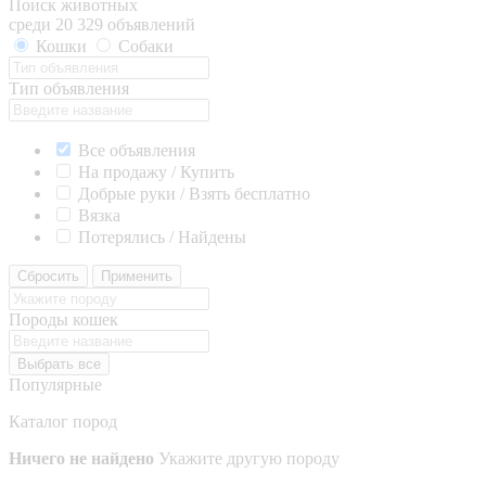
Поиск животных
среди 20 329 объявлений
Кошки
Собаки
Тип объявления
Все объявления
На продажу / Купить
Добрые руки / Взять бесплатно
Вязка
Потерялись / Найдены
Сбросить
Применить
Породы кошек
Выбрать все
Популярные
Каталог пород
Ничего не найдено
Укажите другую породу