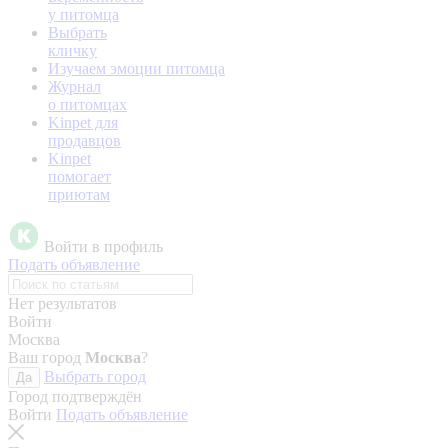
у питомца
Выбрать
кличку
Изучаем эмоции питомца
Журнал
о питомцах
Kinpet для
продавцов
Kinpet
помогает
приютам
Войти в профиль
Подать объявление
Нет результатов
Войти
Москва
Ваш город
Москва
?
Выбрать город
Да
Город подтверждён
Войти
Подать объявление