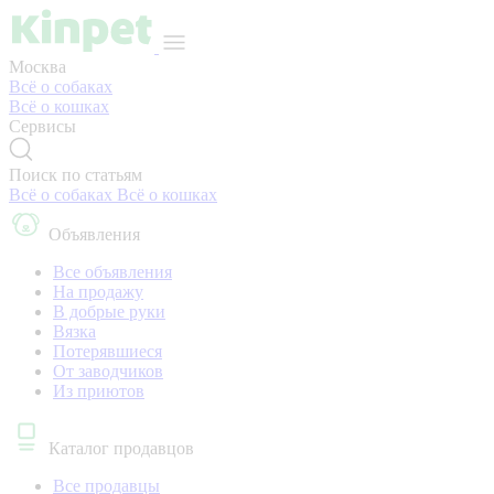
Москва
Всё о собаках
Всё о кошках
Сервисы
Поиск по статьям
Всё о собаках
Всё о кошках
Объявления
Все объявления
На продажу
В добрые руки
Вязка
Потерявшиеся
От заводчиков
Из приютов
Каталог продавцов
Все продавцы