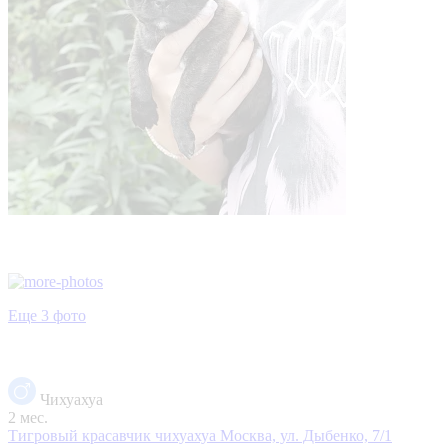
Еще 3 фото
Чихуахуа
2 мес.
Тигровый красавчик чихуахуа
Москва, ул. Дыбенко, 7/1