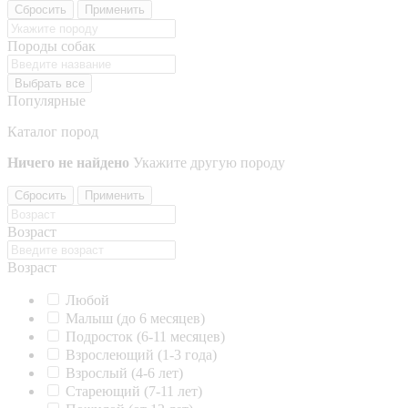
Сбросить
Применить
Породы собак
Выбрать все
Популярные
Каталог пород
Ничего не найдено
Укажите другую породу
Сбросить
Применить
Возраст
Возраст
Любой
Малыш (до 6 месяцев)
Подросток (6-11 месяцев)
Взрослеющий (1-3 года)
Взрослый (4-6 лет)
Стареющий (7-11 лет)