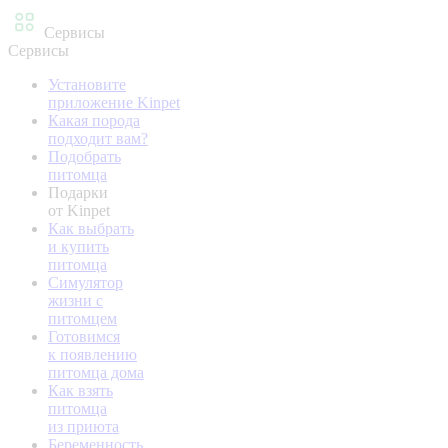
Сервисы
Сервисы
Установите
приложение Kinpet
Какая порода
подходит вам?
Подобрать
питомца
Подарки
от Kinpet
Как выбрать
и купить
питомца
Симулятор
жизни с
питомцем
Готовимся
к появлению
питомца дома
Как взять
питомца
из приюта
Беременность