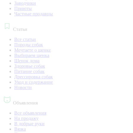
Заводчики
Приюты
Частные продавцы
Статьи
Все статьи
Породы собак
Мечтаете о щенке
Выбираем щенка
Щенок дома
Здоровье собак
Питание собак
Дрессировка собак
Уход и содержание
Новости
Объявления
Все объявления
На продажу
В добрые руки
Вязка