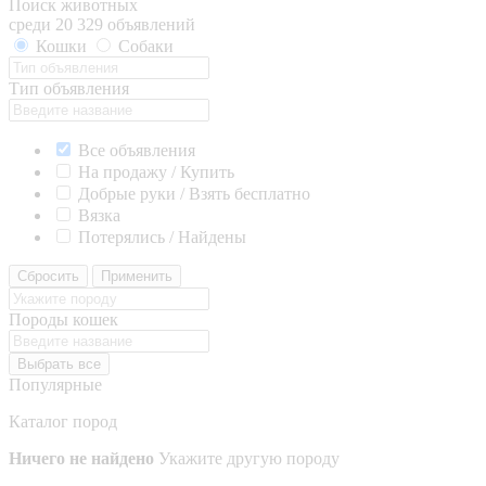
Поиск животных
среди 20 329 объявлений
Кошки
Собаки
Тип объявления
Все объявления
На продажу / Купить
Добрые руки / Взять бесплатно
Вязка
Потерялись / Найдены
Сбросить
Применить
Породы кошек
Выбрать все
Популярные
Каталог пород
Ничего не найдено
Укажите другую породу