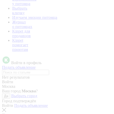
у питомца
Выбрать
кличку
Изучаем эмоции питомца
Журнал
о питомцах
Kinpet для
продавцов
Kinpet
помогает
приютам
Войти в профиль
Подать объявление
Нет результатов
Войти
Москва
Ваш город
Москва
?
Выбрать город
Да
Город подтверждён
Войти
Подать объявление