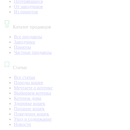
Потерявшиеся
От заводчиков
Из приютов
Каталог продавцов
Все продавцы
Заводчики
Приюты
Частные продавцы
Статьи
Все статьи
Породы кошек
Мечтаете о котенке
Выбираем котенка
Котенок дома
Здоровье кошек
Питание кошек
Поведение кошек
Уход и содержание
Новости