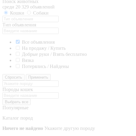
Поиск животных
среди 20 329 объявлений
Кошки
Собаки
Тип объявления
Все объявления
На продажу / Купить
Добрые руки / Взять бесплатно
Вязка
Потерялись / Найдены
Сбросить
Применить
Породы кошек
Выбрать все
Популярные
Каталог пород
Ничего не найдено
Укажите другую породу