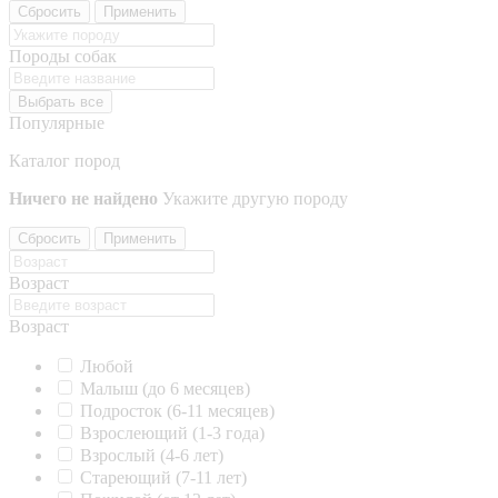
Сбросить
Применить
Породы собак
Выбрать все
Популярные
Каталог пород
Ничего не найдено
Укажите другую породу
Сбросить
Применить
Возраст
Возраст
Любой
Малыш (до 6 месяцев)
Подросток (6-11 месяцев)
Взрослеющий (1-3 года)
Взрослый (4-6 лет)
Стареющий (7-11 лет)