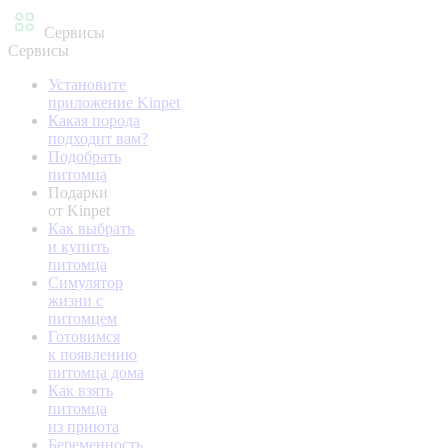
Сервисы
Сервисы
Установите
приложение Kinpet
Какая порода
подходит вам?
Подобрать
питомца
Подарки
от Kinpet
Как выбрать
и купить
питомца
Симулятор
жизни с
питомцем
Готовимся
к появлению
питомца дома
Как взять
питомца
из приюта
Беременность