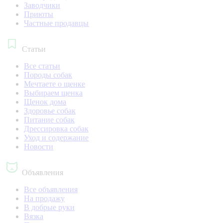
Заводчики
Приюты
Частные продавцы
Статьи
Все статьи
Породы собак
Мечтаете о щенке
Выбираем щенка
Щенок дома
Здоровье собак
Питание собак
Дрессировка собак
Уход и содержание
Новости
Объявления
Все объявления
На продажу
В добрые руки
Вязка