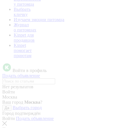
у питомца
Выбрать
кличку
Изучаем эмоции питомца
Журнал
о питомцах
Kinpet для
продавцов
Kinpet
помогает
приютам
Войти в профиль
Подать объявление
Нет результатов
Войти
Москва
Ваш город
Москва
?
Выбрать город
Да
Город подтверждён
Войти
Подать объявление