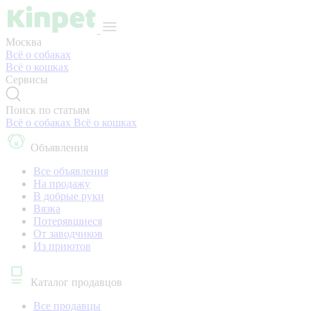
Москва
Всё о собаках
Всё о кошках
Сервисы
Поиск по статьям
Всё о собаках
Всё о кошках
Объявления
Все объявления
На продажу
В добрые руки
Вязка
Потерявшиеся
От заводчиков
Из приютов
Каталог продавцов
Все продавцы