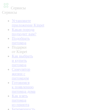
Сервисы
Сервисы
Установите
приложение Kinpet
Какая порода
подходит вам?
Подобрать
питомца
Подарки
от Kinpet
Как выбрать
и купить
питомца
Симулятор
жизни с
питомцем
Готовимся
к появлению
питомца дома
Как взять
питомца
из приюта
Беременность