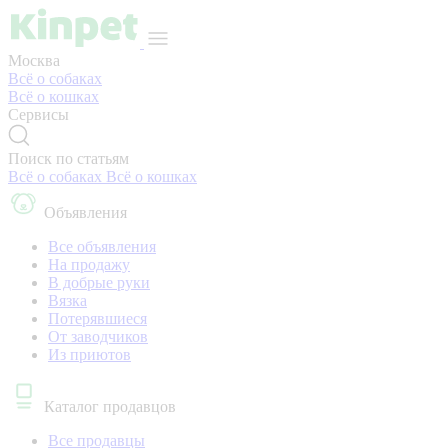
Москва
Всё о собаках
Всё о кошках
Сервисы
Поиск по статьям
Всё о собаках
Всё о кошках
Объявления
Все объявления
На продажу
В добрые руки
Вязка
Потерявшиеся
От заводчиков
Из приютов
Каталог продавцов
Все продавцы