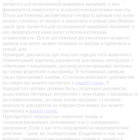
требуется для полноценной выкормки малышей: у них
формируется иммунитет и психологическая независимость.
После достижения двухмесячного возраста щенков или котят
можно отнимать от матери и привозить в новый дом.Именно
такой срок требуется для полноценной выкормки малышей: у
них формируется иммунитет и психологическая
независимость. После достижения двухмесячного возраста
щенков или котят можно отнимать от матери и привозить в
новый дом.
Проверьте документы при покупке породистого животного
Обязательный перечень документов для щенка: ветпаспорт с
отметками о вакцинации, договор купли-продажи, метрика,
акт вязки родителей и актировка. В питомниках щенкам
также проставляют клеймо. О полном комплекте документов
на собаку вы можете прочитать в
нашей статье
.
У
породистого котика должны быть следующие документы:
родословная (метрика), ветпаспорт с отметками о прививках и
дегельминтизации, договор купли-продажи. О полном
комплекте документов на породистую кошку вы можете
прочитать в
нашей статье
.
Приобретайте породистых животных только в
специализированных питомниках или у проверенных
заводчиков. Если у вас есть подозрения на мошеннические
действия – сразу же сообщите нам.
Подробнее о том, как
выбрать здорового и чистокровного питомца, читайте в