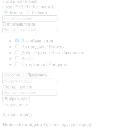
Поиск животных
среди 20 329 объявлений
Кошки
Собаки
Тип объявления
Все объявления
На продажу / Купить
Добрые руки / Взять бесплатно
Вязка
Потерялись / Найдены
Сбросить
Применить
Породы кошек
Выбрать все
Популярные
Каталог пород
Ничего не найдено
Укажите другую породу