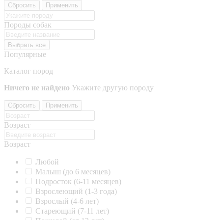
Сбросить
Применить
Породы собак
Выбрать все
Популярные
Каталог пород
Ничего не найдено
Укажите другую породу
Сбросить
Применить
Возраст
Возраст
Любой
Малыш (до 6 месяцев)
Подросток (6-11 месяцев)
Взрослеющий (1-3 года)
Взрослый (4-6 лет)
Стареющий (7-11 лет)