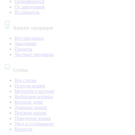
Потерявшиеся
От заводчиков
Из приютов
Каталог продавцов
Все продавцы
Заводчики
Приюты
Частные продавцы
Статьи
Все статьи
Породы кошек
Мечтаете о котенке
Выбираем котенка
Котенок дома
Здоровье кошек
Питание кошек
Поведение кошек
Уход и содержание
Новости