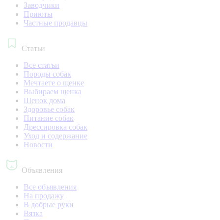
Заводчики
Приюты
Частные продавцы
Статьи
Все статьи
Породы собак
Мечтаете о щенке
Выбираем щенка
Щенок дома
Здоровье собак
Питание собак
Дрессировка собак
Уход и содержание
Новости
Объявления
Все объявления
На продажу
В добрые руки
Вязка