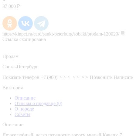
37 000 ₽
https://kinpet.ru/card/sankt-peterburg/sobaki/prodam-120020/
Ссылка скопирована
Продам
Санкт-Петербург
Показать телефон
+7 (960) ⚬⚬⚬ ⚬⚬ ⚬⚬
Позвонить
Написать
Виктория
Описание
Отзывы о продавце
(0)
О породе
Советы
Описание
Дружелюбный, легко переносит дорогу, милый Кавапу, 7