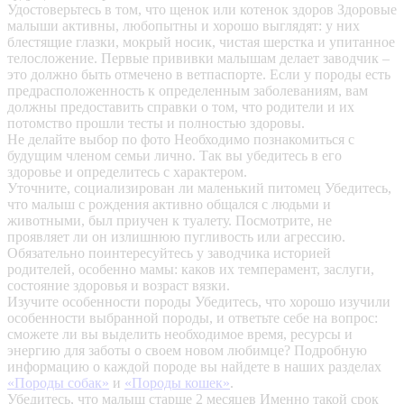
Удостоверьтесь в том, что щенок или котенок здоров
Здоровые
малыши активны, любопытны и хорошо выглядят: у них
блестящие глазки, мокрый носик, чистая шерстка и упитанное
телосложение. Первые прививки малышам делает заводчик –
это должно быть отмечено в ветпаспорте. Если у породы есть
предрасположенность к определенным заболеваниям, вам
должны предоставить справки о том, что родители и их
потомство прошли тесты и полностью здоровы.
Не делайте выбор по фото
Необходимо познакомиться с
будущим членом семьи лично. Так вы убедитесь в его
здоровье и определитесь с характером.
Уточните, социализирован ли маленький питомец
Убедитесь,
что малыш с рождения активно общался с людьми и
животными, был приучен к туалету. Посмотрите, не
проявляет ли он излишнюю пугливость или агрессию.
Обязательно поинтересуйтесь у заводчика историей
родителей, особенно мамы: каков их темперамент, заслуги,
состояние здоровья и возраст вязки.
Изучите особенности породы
Убедитесь, что хорошо изучили
особенности выбранной породы, и ответьте себе на вопрос:
сможете ли вы выделить необходимое время, ресурсы и
энергию для заботы о своем новом любимце? Подробную
информацию о каждой породе вы найдете в наших разделах
«Породы собак»
и
«Породы кошек»
.
Убедитесь, что малыш старше 2 месяцев
Именно такой срок