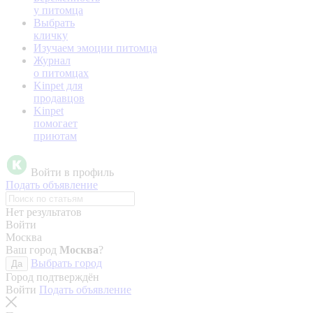
у питомца
Выбрать
кличку
Изучаем эмоции питомца
Журнал
о питомцах
Kinpet для
продавцов
Kinpet
помогает
приютам
Войти в профиль
Подать объявление
Нет результатов
Войти
Москва
Ваш город
Москва
?
Выбрать город
Да
Город подтверждён
Войти
Подать объявление