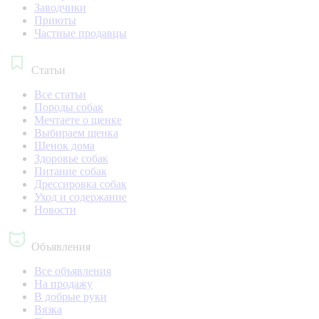
Заводчики
Приюты
Частные продавцы
Статьи
Все статьи
Породы собак
Мечтаете о щенке
Выбираем щенка
Щенок дома
Здоровье собак
Питание собак
Дрессировка собак
Уход и содержание
Новости
Объявления
Все объявления
На продажу
В добрые руки
Вязка