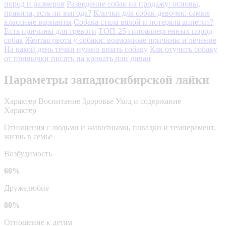
пород и размеров
Разведение собак на продажу: основы,
правила, есть ли выгода?
Клички для собак-девочек: самые
классные варианты
Собака стала вялой и потеряла аппетит?
Есть причины для тревоги
ТОП-25 гипоаллергенных пород
собак
Желтая рвота у собаки: возможные причины и лечение
На какой день течки нужно вязать собаку
Как отучить собаку
от привычки писать на кровать или диван
Параметры западносибирской лайки
Характер
Воспитание
Здоровье
Уход и содержание
Характер
Отношения с людьми и животными, повадки и темперамент,
жизнь в семье
Возбудимость
60%
Дружелюбие
80%
Отношение к детям