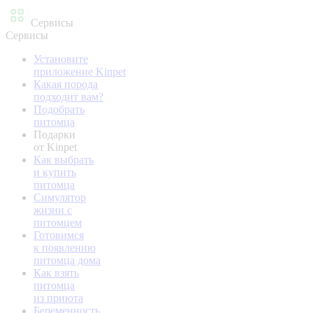
Сервисы
Сервисы
Установите
приложение Kinpet
Какая порода
подходит вам?
Подобрать
питомца
Подарки
от Kinpet
Как выбрать
и купить
питомца
Симулятор
жизни с
питомцем
Готовимся
к появлению
питомца дома
Как взять
питомца
из приюта
Беременность