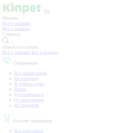
Москва
Всё о собаках
Всё о кошках
Сервисы
Поиск по статьям
Всё о собаках
Всё о кошках
Объявления
Все объявления
На продажу
В добрые руки
Вязка
Потерявшиеся
От заводчиков
Из приютов
Каталог продавцов
Все продавцы