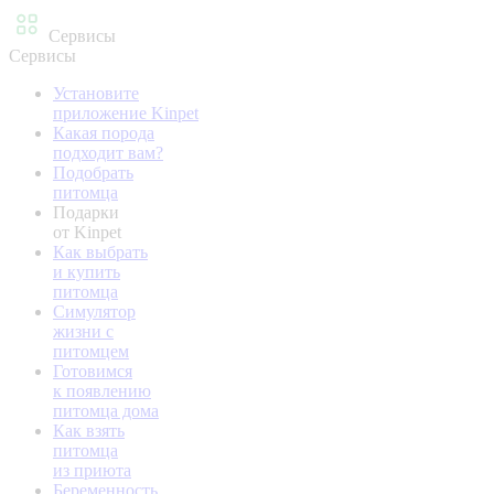
Сервисы
Сервисы
Установите
приложение Kinpet
Какая порода
подходит вам?
Подобрать
питомца
Подарки
от Kinpet
Как выбрать
и купить
питомца
Симулятор
жизни с
питомцем
Готовимся
к появлению
питомца дома
Как взять
питомца
из приюта
Беременность