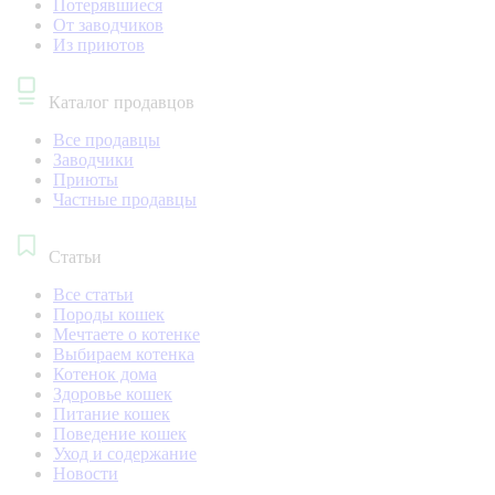
Потерявшиеся
От заводчиков
Из приютов
Каталог продавцов
Все продавцы
Заводчики
Приюты
Частные продавцы
Статьи
Все статьи
Породы кошек
Мечтаете о котенке
Выбираем котенка
Котенок дома
Здоровье кошек
Питание кошек
Поведение кошек
Уход и содержание
Новости