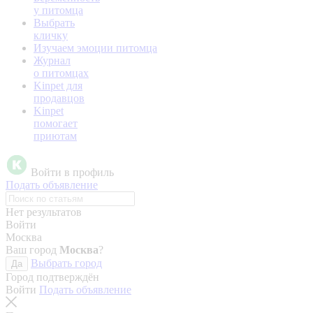
у питомца
Выбрать
кличку
Изучаем эмоции питомца
Журнал
о питомцах
Kinpet для
продавцов
Kinpet
помогает
приютам
Войти в профиль
Подать объявление
Нет результатов
Войти
Москва
Ваш город
Москва
?
Выбрать город
Да
Город подтверждён
Войти
Подать объявление