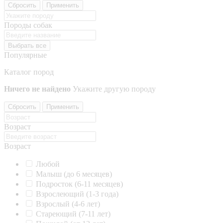
Сбросить
Применить
Породы собак
Выбрать все
Популярные
Каталог пород
Ничего не найдено
Укажите другую породу
Сбросить
Применить
Возраст
Возраст
Любой
Малыш (до 6 месяцев)
Подросток (6-11 месяцев)
Взрослеющий (1-3 года)
Взрослый (4-6 лет)
Стареющий (7-11 лет)