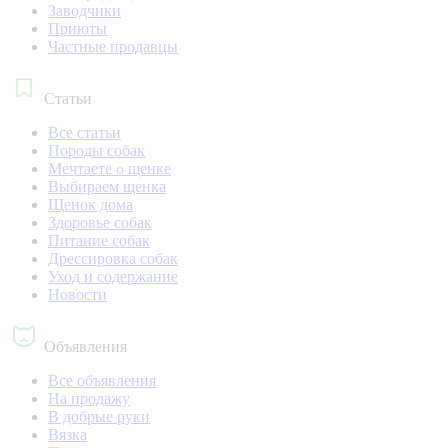
Заводчики
Приюты
Частные продавцы
Статьи
Все статьи
Породы собак
Мечтаете о щенке
Выбираем щенка
Щенок дома
Здоровье собак
Питание собак
Дрессировка собак
Уход и содержание
Новости
Объявления
Все объявления
На продажу
В добрые руки
Вязка