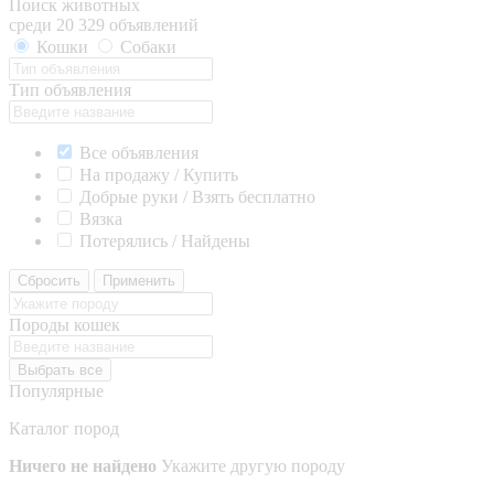
Поиск животных
среди 20 329 объявлений
Кошки
Собаки
Тип объявления
Все объявления
На продажу / Купить
Добрые руки / Взять бесплатно
Вязка
Потерялись / Найдены
Сбросить
Применить
Породы кошек
Выбрать все
Популярные
Каталог пород
Ничего не найдено
Укажите другую породу