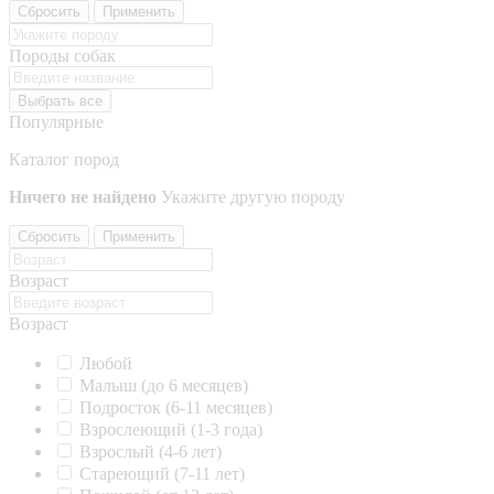
Сбросить
Применить
Породы собак
Выбрать все
Популярные
Каталог пород
Ничего не найдено
Укажите другую породу
Сбросить
Применить
Возраст
Возраст
Любой
Малыш (до 6 месяцев)
Подросток (6-11 месяцев)
Взрослеющий (1-3 года)
Взрослый (4-6 лет)
Стареющий (7-11 лет)