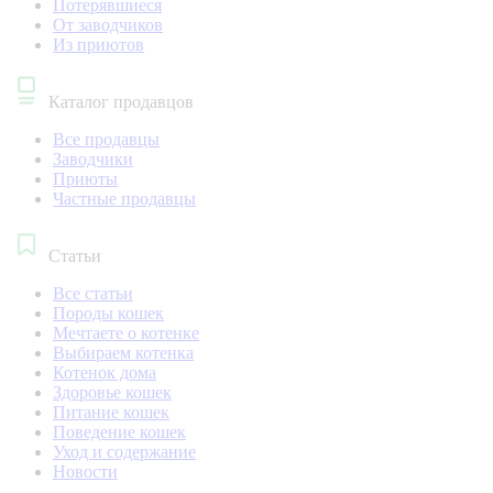
Потерявшиеся
От заводчиков
Из приютов
Каталог продавцов
Все продавцы
Заводчики
Приюты
Частные продавцы
Статьи
Все статьи
Породы кошек
Мечтаете о котенке
Выбираем котенка
Котенок дома
Здоровье кошек
Питание кошек
Поведение кошек
Уход и содержание
Новости