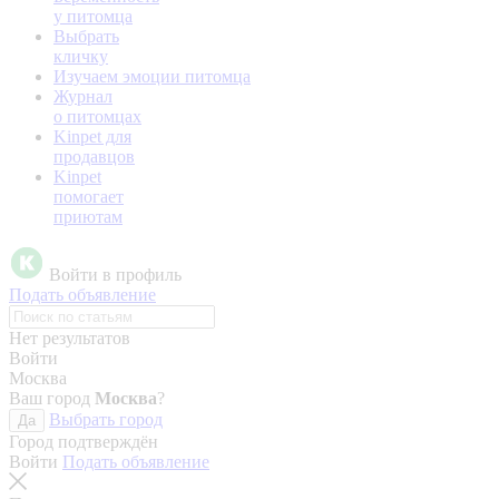
у питомца
Выбрать
кличку
Изучаем эмоции питомца
Журнал
о питомцах
Kinpet для
продавцов
Kinpet
помогает
приютам
Войти в профиль
Подать объявление
Нет результатов
Войти
Москва
Ваш город
Москва
?
Выбрать город
Да
Город подтверждён
Войти
Подать объявление