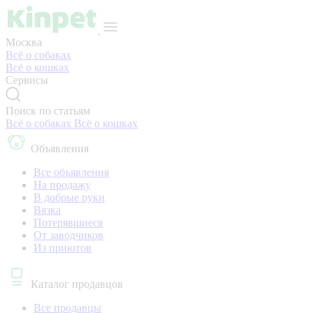
Москва
Всё о собаках
Всё о кошках
Сервисы
Поиск по статьям
Всё о собаках
Всё о кошках
Объявления
Все объявления
На продажу
В добрые руки
Вязка
Потерявшиеся
От заводчиков
Из приютов
Каталог продавцов
Все продавцы