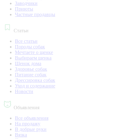
Заводчики
Приюты
Частные продавцы
Статьи
Все статьи
Породы собак
Мечтаете о щенке
Выбираем щенка
Щенок дома
Здоровье собак
Питание собак
Дрессировка собак
Уход и содержание
Новости
Объявления
Все объявления
На продажу
В добрые руки
Вязка