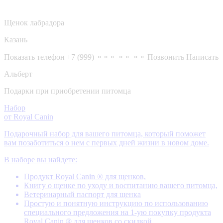
Щенок лабрадора
Казань
Показать телефон
+7 (999) ⚬⚬⚬ ⚬⚬ ⚬⚬
Позвонить
Написать
Альберт
Подарки при приобретении питомца
Набор
от Royal Canin
Подарочный набор для вашего питомца, который поможет
вам позаботиться о нем с первых дней жизни в новом доме.
В наборе вы найдете:
Продукт Royal Canin ® для щенков,
Книгу о щенке по уходу и воспитанию вашего питомца,
Ветеринарный паспорт для щенка
Простую и понятную инструкцию по использованию
специального предложения на 1-ую покупку продукта
Royal Canin ® для щенков со скидкой.