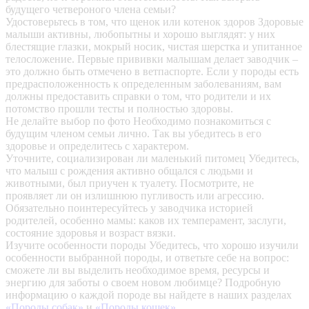
будущего четвероного члена семьи?
Удостоверьтесь в том, что щенок или котенок здоров
Здоровые
малыши активны, любопытны и хорошо выглядят: у них
блестящие глазки, мокрый носик, чистая шерстка и упитанное
телосложение. Первые прививки малышам делает заводчик –
это должно быть отмечено в ветпаспорте. Если у породы есть
предрасположенность к определенным заболеваниям, вам
должны предоставить справки о том, что родители и их
потомство прошли тесты и полностью здоровы.
Не делайте выбор по фото
Необходимо познакомиться с
будущим членом семьи лично. Так вы убедитесь в его
здоровье и определитесь с характером.
Уточните, социализирован ли маленький питомец
Убедитесь,
что малыш с рождения активно общался с людьми и
животными, был приучен к туалету. Посмотрите, не
проявляет ли он излишнюю пугливость или агрессию.
Обязательно поинтересуйтесь у заводчика историей
родителей, особенно мамы: каков их темперамент, заслуги,
состояние здоровья и возраст вязки.
Изучите особенности породы
Убедитесь, что хорошо изучили
особенности выбранной породы, и ответьте себе на вопрос:
сможете ли вы выделить необходимое время, ресурсы и
энергию для заботы о своем новом любимце? Подробную
информацию о каждой породе вы найдете в наших разделах
«Породы собак»
и
«Породы кошек»
.