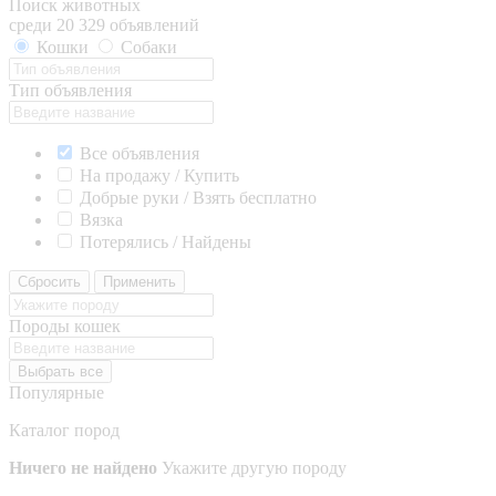
Поиск животных
среди 20 329 объявлений
Кошки
Собаки
Тип объявления
Все объявления
На продажу / Купить
Добрые руки / Взять бесплатно
Вязка
Потерялись / Найдены
Сбросить
Применить
Породы кошек
Выбрать все
Популярные
Каталог пород
Ничего не найдено
Укажите другую породу