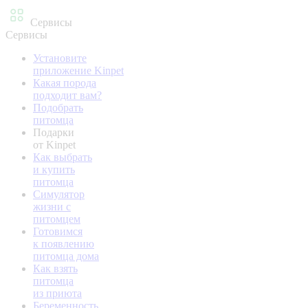
Сервисы
Сервисы
Установите
приложение Kinpet
Какая порода
подходит вам?
Подобрать
питомца
Подарки
от Kinpet
Как выбрать
и купить
питомца
Симулятор
жизни с
питомцем
Готовимся
к появлению
питомца дома
Как взять
питомца
из приюта
Беременность