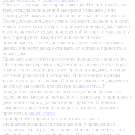
Убедитесь, что малыш старше 2 месяцев
Именно такой срок
требуется для полноценной выкормки малышей: у них
формируется иммунитет и психологическая независимость.
После достижения двухмесячного возраста щенков или котят
можно отнимать от матери и привозить в новый дом.Именно
такой срок требуется для полноценной выкормки малышей: у
них формируется иммунитет и психологическая
независимость. После достижения двухмесячного возраста
щенков или котят можно отнимать от матери и привозить в
новый дом.
Проверьте документы при покупке породистого животного
Обязательный перечень документов для щенка: ветпаспорт с
отметками о вакцинации, договор купли-продажи, метрика,
акт вязки родителей и актировка. В питомниках щенкам
также проставляют клеймо. О полном комплекте документов
на собаку вы можете прочитать в
нашей статье
.
У
породистого котика должны быть следующие документы:
родословная (метрика), ветпаспорт с отметками о прививках и
дегельминтизации, договор купли-продажи. О полном
комплекте документов на породистую кошку вы можете
прочитать в
нашей статье
.
Приобретайте породистых животных только в
специализированных питомниках или у проверенных
заводчиков. Если у вас есть подозрения на мошеннические
действия – сразу же сообщите нам.
Подробнее о том, как