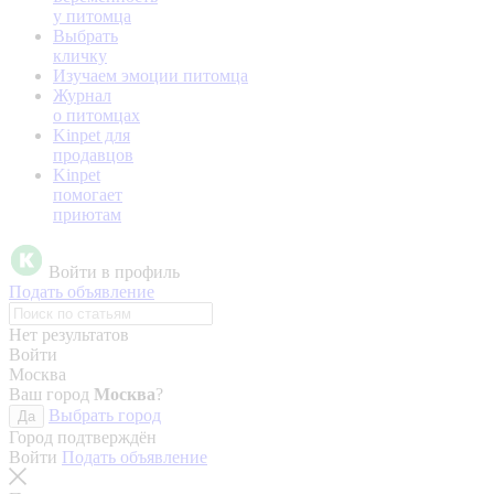
у питомца
Выбрать
кличку
Изучаем эмоции питомца
Журнал
о питомцах
Kinpet для
продавцов
Kinpet
помогает
приютам
Войти в профиль
Подать объявление
Нет результатов
Войти
Москва
Ваш город
Москва
?
Выбрать город
Да
Город подтверждён
Войти
Подать объявление