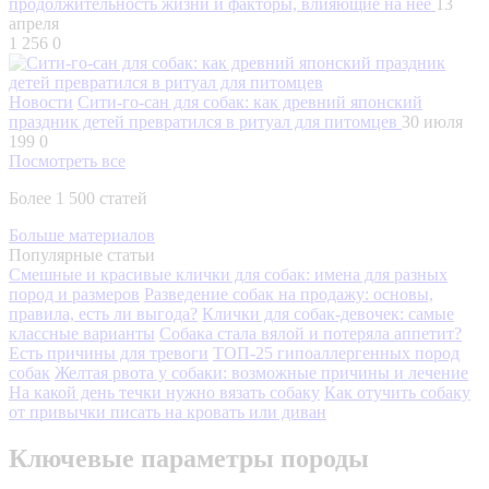
продолжительность жизни и факторы, влияющие на нее
13
апреля
1 256
0
Новости
Сити-го-сан для собак: как древний японский
праздник детей превратился в ритуал для питомцев
30 июля
199
0
Посмотреть все
Более 1 500 статей
Больше материалов
Популярные статьи
Смешные и красивые клички для собак: имена для разных
пород и размеров
Разведение собак на продажу: основы,
правила, есть ли выгода?
Клички для собак-девочек: самые
классные варианты
Собака стала вялой и потеряла аппетит?
Есть причины для тревоги
ТОП-25 гипоаллергенных пород
собак
Желтая рвота у собаки: возможные причины и лечение
На какой день течки нужно вязать собаку
Как отучить собаку
от привычки писать на кровать или диван
Ключевые параметры породы