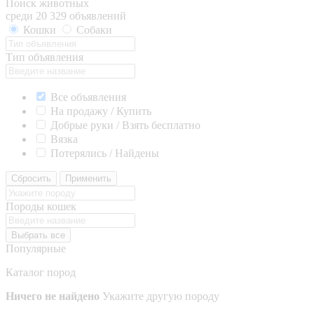
Поиск животных
среди 20 329 объявлений
Кошки
Собаки
Тип объявления
Все объявления
На продажу / Купить
Добрые руки / Взять бесплатно
Вязка
Потерялись / Найдены
Сбросить
Применить
Породы кошек
Выбрать все
Популярные
Каталог пород
Ничего не найдено
Укажите другую породу