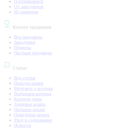
Потерявшиеся
От заводчиков
Из приютов
Каталог продавцов
Все продавцы
Заводчики
Приюты
Частные продавцы
Статьи
Все статьи
Породы кошек
Мечтаете о котенке
Выбираем котенка
Котенок дома
Здоровье кошек
Питание кошек
Поведение кошек
Уход и содержание
Новости