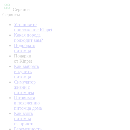
Сервисы
Сервисы
Установите
приложение Kinpet
Какая порода
подходит вам?
Подобрать
питомца
Подарки
от Kinpet
Как выбрать
и купить
питомца
Симулятор
жизни с
питомцем
Готовимся
к появлению
питомца дома
Как взять
питомца
из приюта
Беременность