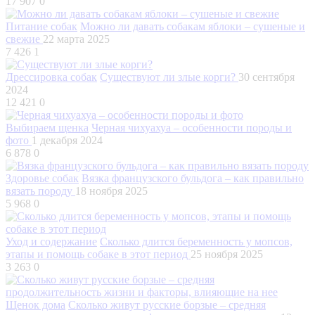
17 907
0
Питание собак
Можно ли давать собакам яблоки – сушеные и
свежие
22 марта 2025
7 426
1
Дрессировка собак
Существуют ли злые корги?
30 сентября
2024
12 421
0
Выбираем щенка
Черная чихуахуа – особенности породы и
фото
1 декабря 2024
6 878
0
Здоровье собак
Вязка французского бульдога – как правильно
вязать породу
18 ноября 2025
5 968
0
Уход и содержание
Сколько длится беременность у мопсов,
этапы и помощь собаке в этот период
25 ноября 2025
3 263
0
Щенок дома
Сколько живут русские борзые – средняя