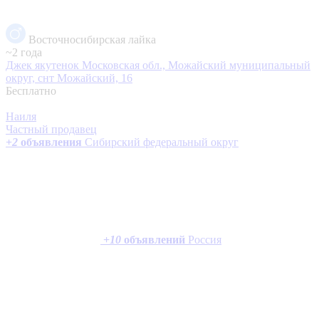
Восточносибирская лайка
~2 года
Джек якутенок
Московская обл., Можайский муниципальный
округ, снт Можайский, 16
Бесплатно
Наиля
Частный продавец
+
2
объявления
Сибирский федеральный округ
+
10
объявлений
Россия