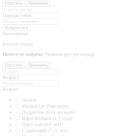
Сбросить
Применить
Породы собак
Выбрать все
Популярные
Каталог пород
Ничего не найдено
Укажите другую породу
Сбросить
Применить
Возраст
Возраст
Любой
Малыш (до 6 месяцев)
Подросток (6-11 месяцев)
Взрослеющий (1-3 года)
Взрослый (4-6 лет)
Стареющий (7-11 лет)