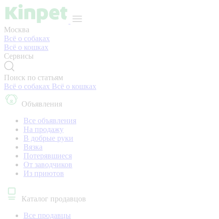
Москва
Всё о собаках
Всё о кошках
Сервисы
Поиск по статьям
Всё о собаках
Всё о кошках
Объявления
Все объявления
На продажу
В добрые руки
Вязка
Потерявшиеся
От заводчиков
Из приютов
Каталог продавцов
Все продавцы