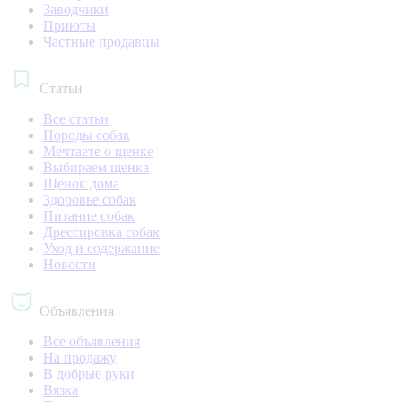
Заводчики
Приюты
Частные продавцы
Статьи
Все статьи
Породы собак
Мечтаете о щенке
Выбираем щенка
Щенок дома
Здоровье собак
Питание собак
Дрессировка собак
Уход и содержание
Новости
Объявления
Все объявления
На продажу
В добрые руки
Вязка