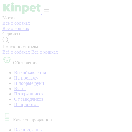
Москва
Всё о собаках
Всё о кошках
Сервисы
Поиск по статьям
Всё о собаках
Всё о кошках
Объявления
Все объявления
На продажу
В добрые руки
Вязка
Потерявшиеся
От заводчиков
Из приютов
Каталог продавцов
Все продавцы