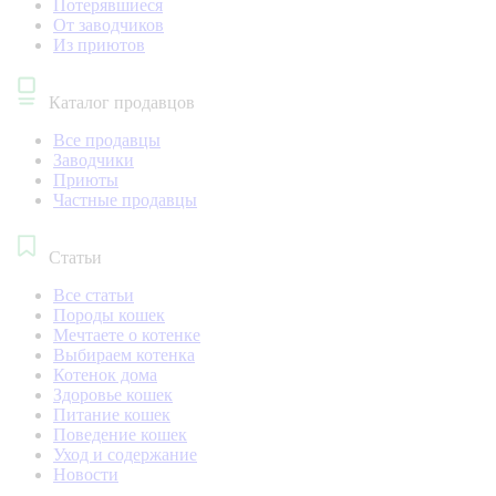
Потерявшиеся
От заводчиков
Из приютов
Каталог продавцов
Все продавцы
Заводчики
Приюты
Частные продавцы
Статьи
Все статьи
Породы кошек
Мечтаете о котенке
Выбираем котенка
Котенок дома
Здоровье кошек
Питание кошек
Поведение кошек
Уход и содержание
Новости