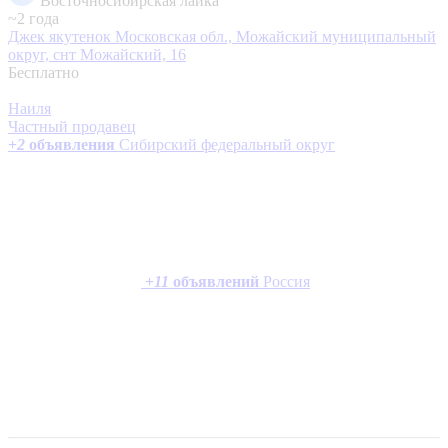
Восточносибирская лайка
~2 года
Джек якутенок
Московская обл., Можайский муниципальный
округ, снт Можайский, 16
Бесплатно
Наиля
Частный продавец
+
2
объявления
Сибирский федеральный округ
+
11
объявлений
Россия