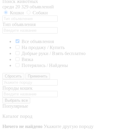
Поиск животных
среди 20 329 объявлений
Кошки
Собаки
Тип объявления
Все объявления
На продажу / Купить
Добрые руки / Взять бесплатно
Вязка
Потерялись / Найдены
Сбросить
Применить
Породы кошек
Выбрать все
Популярные
Каталог пород
Ничего не найдено
Укажите другую породу