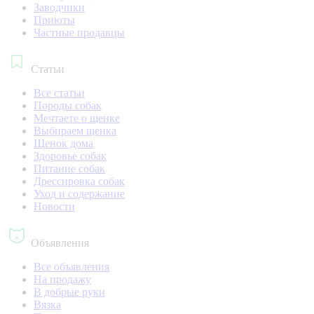
Заводчики
Приюты
Частные продавцы
Статьи
Все статьи
Породы собак
Мечтаете о щенке
Выбираем щенка
Щенок дома
Здоровье собак
Питание собак
Дрессировка собак
Уход и содержание
Новости
Объявления
Все объявления
На продажу
В добрые руки
Вязка