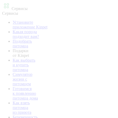
Сервисы
Сервисы
Установите
приложение Kinpet
Какая порода
подходит вам?
Подобрать
питомца
Подарки
от Kinpet
Как выбрать
и купить
питомца
Симулятор
жизни с
питомцем
Готовимся
к появлению
питомца дома
Как взять
питомца
из приюта
Беременность