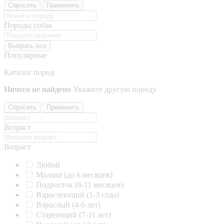
Сбросить
Применить
Породы собак
Выбрать все
Популярные
Каталог пород
Ничего не найдено
Укажите другую породу
Сбросить
Применить
Возраст
Возраст
Любой
Малыш (до 6 месяцев)
Подросток (6-11 месяцев)
Взрослеющий (1-3 года)
Взрослый (4-6 лет)
Стареющий (7-11 лет)