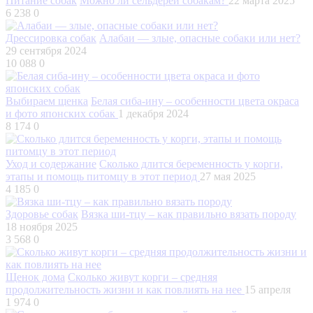
Питание собак
Можно ли сельдерей собакам?
22 марта 2025
6 238
0
Дрессировка собак
Алабаи — злые, опасные собаки или нет?
29 сентября 2024
10 088
0
Выбираем щенка
Белая сиба-ину – особенности цвета окраса
и фото японских собак
1 декабря 2024
8 174
0
Уход и содержание
Сколько длится беременность у корги,
этапы и помощь питомцу в этот период
27 мая 2025
4 185
0
Здоровье собак
Вязка ши-тцу – как правильно вязать породу
18 ноября 2025
3 568
0
Щенок дома
Сколько живут корги – средняя
продолжительность жизни и как повлиять на нее
15 апреля
1 974
0