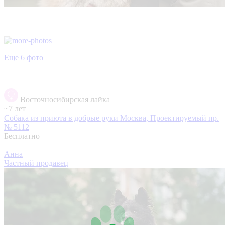
Еще 6 фото
Восточносибирская лайка
~7 лет
Собака из приюта в добрые руки
Москва, Проектируемый пр.
№ 5112
Бесплатно
Анна
Частный продавец