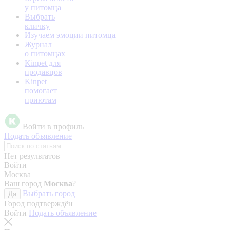
у питомца
Выбрать
кличку
Изучаем эмоции питомца
Журнал
о питомцах
Kinpet для
продавцов
Kinpet
помогает
приютам
Войти в профиль
Подать объявление
Нет результатов
Войти
Москва
Ваш город
Москва
?
Выбрать город
Да
Город подтверждён
Войти
Подать объявление