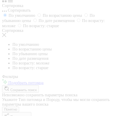
Сортировка
Сортировать
По умолчанию
По возрастанию цены
По
убыванию цены
По дате размещения
По возрасту:
моложе
По возрасту: старше
Сортировка
По умолчанию
По возрастанию цены
По убыванию цены
По дате размещения
По возрасту: моложе
По возрасту: старше
Фильтры
Подобрать питомца
Сохранить поиск
Невозможно сохранить параметры поиска
Укажите Тип питомца и Породу, чтобы мы могли сохранить
параметры вашего поиска
Понятно