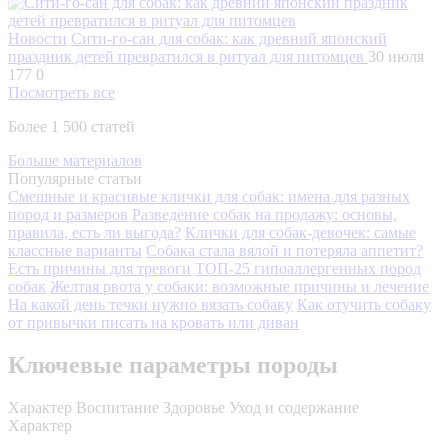
Новости
Сити-го-сан для собак: как древний японский
праздник детей превратился в ритуал для питомцев
30 июля
177
0
Посмотреть все
Более 1 500 статей
Больше материалов
Популярные статьи
Смешные и красивые клички для собак: имена для разных
пород и размеров
Разведение собак на продажу: основы,
правила, есть ли выгода?
Клички для собак-девочек: самые
классные варианты
Собака стала вялой и потеряла аппетит?
Есть причины для тревоги
ТОП-25 гипоаллергенных пород
собак
Желтая рвота у собаки: возможные причины и лечение
На какой день течки нужно вязать собаку
Как отучить собаку
от привычки писать на кровать или диван
Ключевые параметры породы
Характер
Воспитание
Здоровье
Уход и содержание
Характер