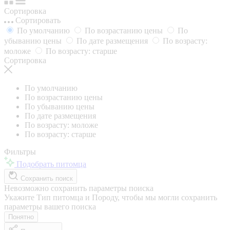
Сортировка
Сортировать
По умолчанию
По возрастанию цены
По
убыванию цены
По дате размещения
По возрасту:
моложе
По возрасту: старше
Сортировка
По умолчанию
По возрастанию цены
По убыванию цены
По дате размещения
По возрасту: моложе
По возрасту: старше
Фильтры
Подобрать питомца
Сохранить поиск
Невозможно сохранить параметры поиска
Укажите Тип питомца и Породу, чтобы мы могли сохранить
параметры вашего поиска
Понятно