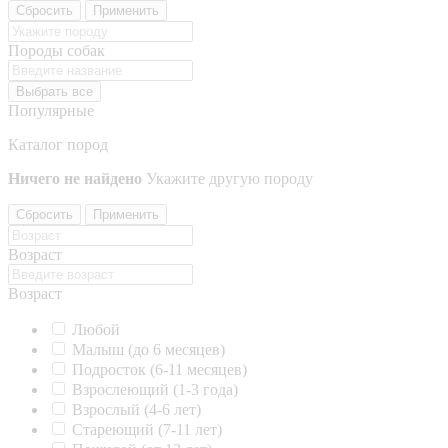
Сбросить
Применить
Породы собак
Выбрать все
Популярные
Каталог пород
Ничего не найдено
Укажите другую породу
Сбросить
Применить
Возраст
Возраст
Любой
Малыш (до 6 месяцев)
Подросток (6-11 месяцев)
Взрослеющий (1-3 года)
Взрослый (4-6 лет)
Стареющий (7-11 лет)