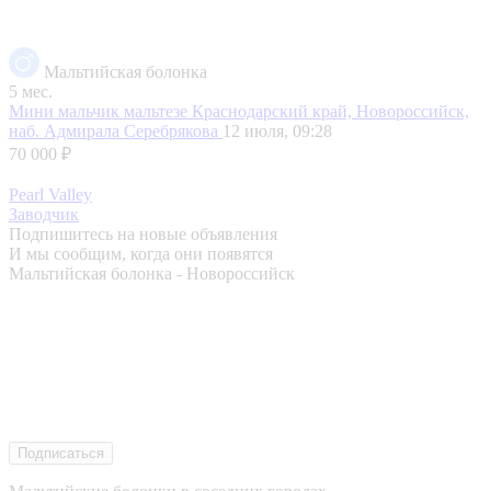
Мальтийская болонка
5 мес.
Мини мальчик мальтезе
Краснодарский край, Новороссийск,
наб. Адмирала Серебрякова
12 июля, 09:28
70 000 ₽
Pearl Valley
Заводчик
Подпишитесь на новые объявления
И мы сообщим, когда они появятся
Мальтийская болонка - Новороссийск
Подписаться