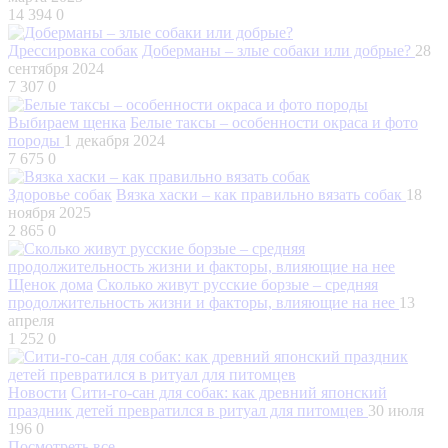
14 394
0
Дрессировка собак
Доберманы – злые собаки или добрые?
28
сентября 2024
7 307
0
Выбираем щенка
Белые таксы – особенности окраса и фото
породы
1 декабря 2024
7 675
0
Здоровье собак
Вязка хаски – как правильно вязать собак
18
ноября 2025
2 865
0
Щенок дома
Сколько живут русские борзые – средняя
продолжительность жизни и факторы, влияющие на нее
13
апреля
1 252
0
Новости
Сити-го-сан для собак: как древний японский
праздник детей превратился в ритуал для питомцев
30 июля
196
0
Посмотреть все