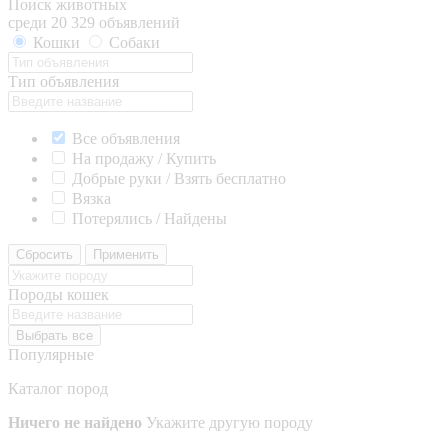
Поиск животных
среди 20 329 объявлений
Кошки
Собаки
Тип объявления
Все объявления
На продажу / Купить
Добрые руки / Взять бесплатно
Вязка
Потерялись / Найдены
Сбросить
Применить
Породы кошек
Выбрать все
Популярные
Каталог пород
Ничего не найдено
Укажите другую породу