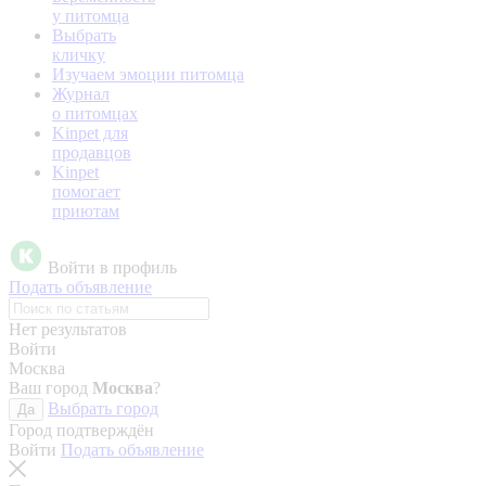
у питомца
Выбрать
кличку
Изучаем эмоции питомца
Журнал
о питомцах
Kinpet для
продавцов
Kinpet
помогает
приютам
Войти в профиль
Подать объявление
Нет результатов
Войти
Москва
Ваш город
Москва
?
Выбрать город
Да
Город подтверждён
Войти
Подать объявление