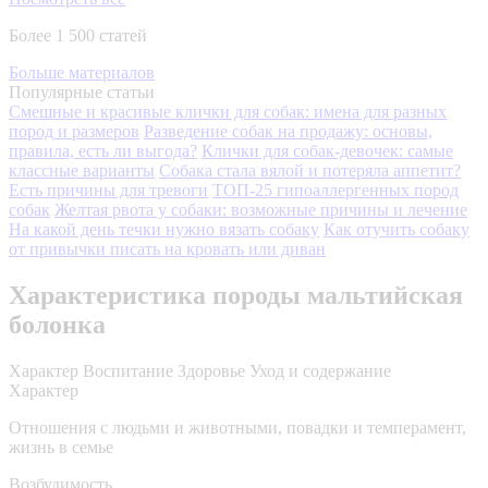
Более 1 500 статей
Больше материалов
Популярные статьи
Смешные и красивые клички для собак: имена для разных
пород и размеров
Разведение собак на продажу: основы,
правила, есть ли выгода?
Клички для собак-девочек: самые
классные варианты
Собака стала вялой и потеряла аппетит?
Есть причины для тревоги
ТОП-25 гипоаллергенных пород
собак
Желтая рвота у собаки: возможные причины и лечение
На какой день течки нужно вязать собаку
Как отучить собаку
от привычки писать на кровать или диван
Характеристика породы мальтийская
болонка
Характер
Воспитание
Здоровье
Уход и содержание
Характер
Отношения с людьми и животными, повадки и темперамент,
жизнь в семье
Возбудимость