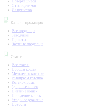
Потерявшиеся
От заводчиков
Из приютов
Каталог продавцов
Все продавцы
Заводчики
Приюты
Частные продавцы
Статьи
Все статьи
Породы кошек
Мечтаете о котенке
Выбираем котенка
Котенок дома
Здоровье кошек
Питание кошек
Поведение кошек
Уход и содержание
Новости