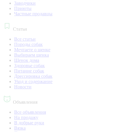
Заводчики
Приюты
Частные продавцы
Статьи
Все статьи
Породы собак
Мечтаете о щенке
Выбираем щенка
Щенок дома
Здоровье собак
Питание собак
Дрессировка собак
Уход и содержание
Новости
Объявления
Все объявления
На продажу
В добрые руки
Вязка