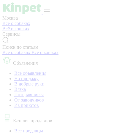
Москва
Всё о собаках
Всё о кошках
Сервисы
Поиск по статьям
Всё о собаках
Всё о кошках
Объявления
Все объявления
На продажу
В добрые руки
Вязка
Потерявшиеся
От заводчиков
Из приютов
Каталог продавцов
Все продавцы