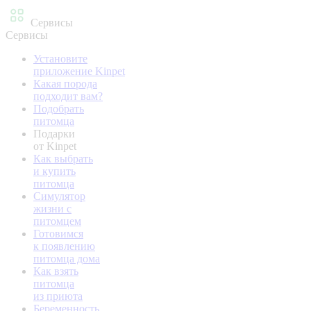
Сервисы
Сервисы
Установите
приложение Kinpet
Какая порода
подходит вам?
Подобрать
питомца
Подарки
от Kinpet
Как выбрать
и купить
питомца
Симулятор
жизни с
питомцем
Готовимся
к появлению
питомца дома
Как взять
питомца
из приюта
Беременность