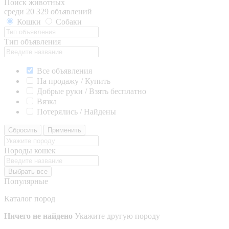
Поиск животных
среди 20 329 объявлений
Кошки
Собаки
Тип объявления
Все объявления
На продажу / Купить
Добрые руки / Взять бесплатно
Вязка
Потерялись / Найдены
Сбросить
Применить
Породы кошек
Выбрать все
Популярные
Каталог пород
Ничего не найдено
Укажите другую породу