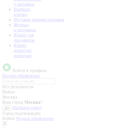
у питомца
Выбрать
кличку
Изучаем эмоции питомца
Журнал
о питомцах
Kinpet для
продавцов
Kinpet
помогает
приютам
Войти в профиль
Подать объявление
Нет результатов
Войти
Москва
Ваш город
Москва
?
Выбрать город
Да
Город подтверждён
Войти
Подать объявление