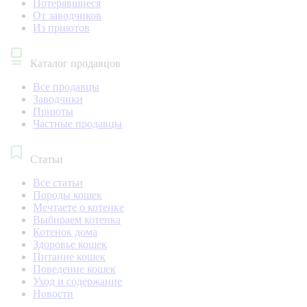
Потерявшиеся
От заводчиков
Из приютов
Каталог продавцов
Все продавцы
Заводчики
Приюты
Частные продавцы
Статьи
Все статьи
Породы кошек
Мечтаете о котенке
Выбираем котенка
Котенок дома
Здоровье кошек
Питание кошек
Поведение кошек
Уход и содержание
Новости