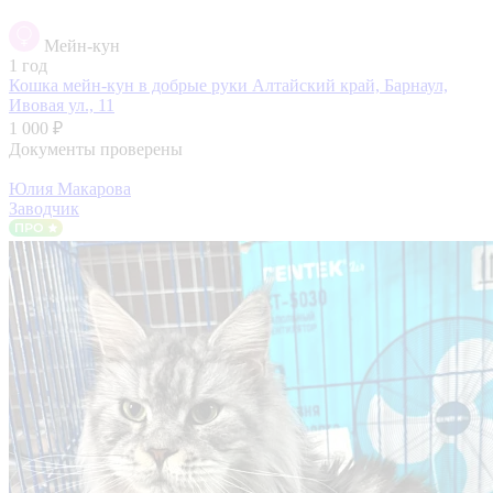
Мейн-кун
1 год
Кошка мейн-кун в добрые руки
Алтайский край, Барнаул,
Ивовая ул., 11
1 000 ₽
Документы проверены
Юлия Макарова
Заводчик