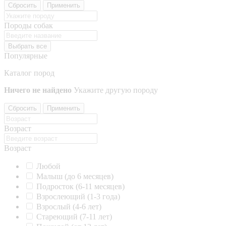
Сбросить
Применить
Породы собак
Выбрать все
Популярные
Каталог пород
Ничего не найдено
Укажите другую породу
Сбросить
Применить
Возраст
Возраст
Любой
Малыш (до 6 месяцев)
Подросток (6-11 месяцев)
Взрослеющий (1-3 года)
Взрослый (4-6 лет)
Стареющий (7-11 лет)