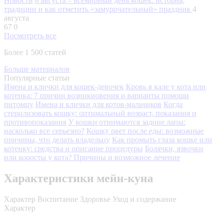
Новости
8 августа – всемирный день кошек: история,
традиции и как отметить «замуррчательный» праздник
4
августа
67
0
Посмотреть все
Более 1 500 статей
Больше материалов
Популярные статьи
Имена и клички для кошек-девочек
Кровь в кале у кота или
котенка: 7 причин возникновения и варианты помощи
питомцу
Имена и клички для котов-мальчиков
Когда
стерилизовать кошку: оптимальный возраст, показания и
противопоказания
У кошки отнимаются задние лапы:
насколько все серьезно?
Кошку рвет после еды: возможные
причины, что делать владельцу
Как промыть глаза кошке или
котенку: средства и описание процедуры
Болячки, язвочки
или коросты у кота? Причины и возможное лечение
Характеристики мейн-куна
Характер
Воспитание
Здоровье
Уход и содержание
Характер