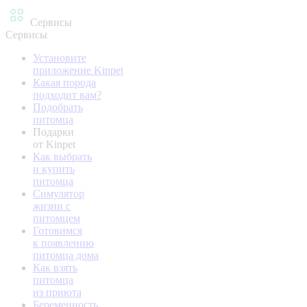
Сервисы
Сервисы
Установите
приложение Kinpet
Какая порода
подходит вам?
Подобрать
питомца
Подарки
от Kinpet
Как выбрать
и купить
питомца
Симулятор
жизни с
питомцем
Готовимся
к появлению
питомца дома
Как взять
питомца
из приюта
Беременность