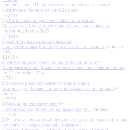
Здоровье кошек
Непроходимость кишечника у кошки:
симптомы и срочное лечение
21 июля
75 214
0
Мечтаете о котенке
Пятнистые породы кошек: фото и
описание
28 июля 2025
67 199
0
Поведение кошек
Как приучить котенка к лежанке
16 августа
2024
12 633
0
Выбираем котенка
Может ли быть аллергия на сфинксов или
нет?
28 октября 2024
9 710
1
Котенок дома
Размеры и вес норвежской лесной кошки
21
июля
2 797
0
Питание кошек
Можно ли кошкам рукколу?
2 апреля
2 130
0