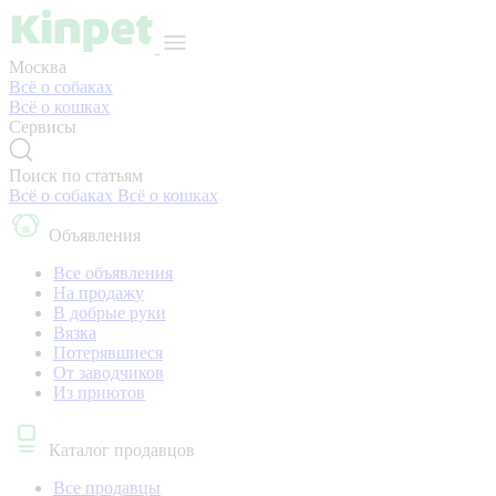
Москва
Всё о собаках
Всё о кошках
Сервисы
Поиск по статьям
Всё о собаках
Всё о кошках
Объявления
Все объявления
На продажу
В добрые руки
Вязка
Потерявшиеся
От заводчиков
Из приютов
Каталог продавцов
Все продавцы