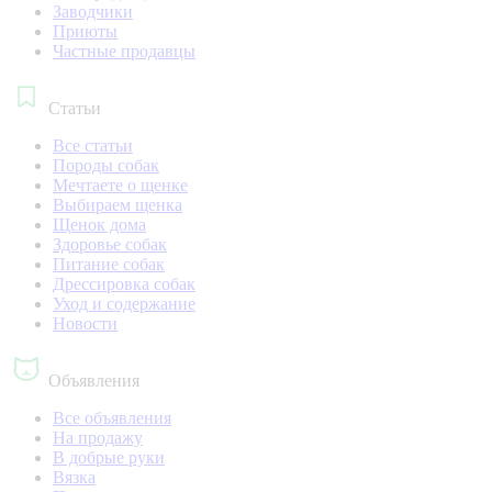
Заводчики
Приюты
Частные продавцы
Статьи
Все статьи
Породы собак
Мечтаете о щенке
Выбираем щенка
Щенок дома
Здоровье собак
Питание собак
Дрессировка собак
Уход и содержание
Новости
Объявления
Все объявления
На продажу
В добрые руки
Вязка