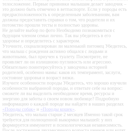
телосложение. Первые прививки малышам делает заводчик –
это должно быть отмечено в ветпаспорте. Если у породы есть
предрасположенность к определенным заболеваниям, вам
должны предоставить справки о том, что родители и их
потомство прошли тесты и полностью здоровы.
Не делайте выбор по фото
Необходимо познакомиться с
будущим членом семьи лично. Так вы убедитесь в его
здоровье и определитесь с характером.
Уточните, социализирован ли маленький питомец
Убедитесь,
что малыш с рождения активно общался с людьми и
животными, был приучен к туалету. Посмотрите, не
проявляет ли он излишнюю пугливость или агрессию.
Обязательно поинтересуйтесь у заводчика историей
родителей, особенно мамы: каков их темперамент, заслуги,
состояние здоровья и возраст вязки.
Изучите особенности породы
Убедитесь, что хорошо изучили
особенности выбранной породы, и ответьте себе на вопрос:
сможете ли вы выделить необходимое время, ресурсы и
энергию для заботы о своем новом любимце? Подробную
информацию о каждой породе вы найдете в наших разделах
«Породы собак»
и
«Породы кошек»
.
Убедитесь, что малыш старше 2 месяцев
Именно такой срок
требуется для полноценной выкормки малышей: у них
формируется иммунитет и психологическая независимость.
После достижения двухмесячного возраста щенков или котят