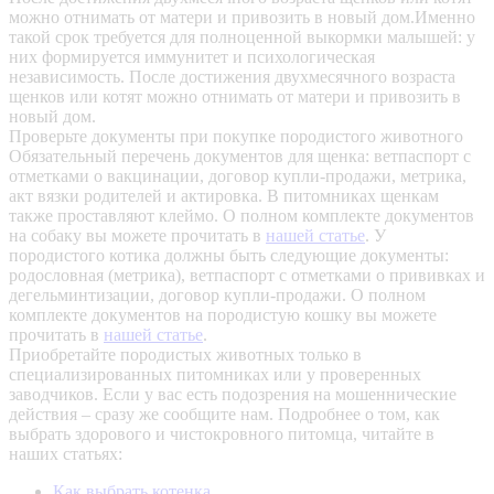
можно отнимать от матери и привозить в новый дом.Именно
такой срок требуется для полноценной выкормки малышей: у
них формируется иммунитет и психологическая
независимость. После достижения двухмесячного возраста
щенков или котят можно отнимать от матери и привозить в
новый дом.
Проверьте документы при покупке породистого животного
Обязательный перечень документов для щенка: ветпаспорт с
отметками о вакцинации, договор купли-продажи, метрика,
акт вязки родителей и актировка. В питомниках щенкам
также проставляют клеймо. О полном комплекте документов
на собаку вы можете прочитать в
нашей статье
.
У
породистого котика должны быть следующие документы:
родословная (метрика), ветпаспорт с отметками о прививках и
дегельминтизации, договор купли-продажи. О полном
комплекте документов на породистую кошку вы можете
прочитать в
нашей статье
.
Приобретайте породистых животных только в
специализированных питомниках или у проверенных
заводчиков. Если у вас есть подозрения на мошеннические
действия – сразу же сообщите нам.
Подробнее о том, как
выбрать здорового и чистокровного питомца, читайте в
наших статьях:
Как выбрать котенка