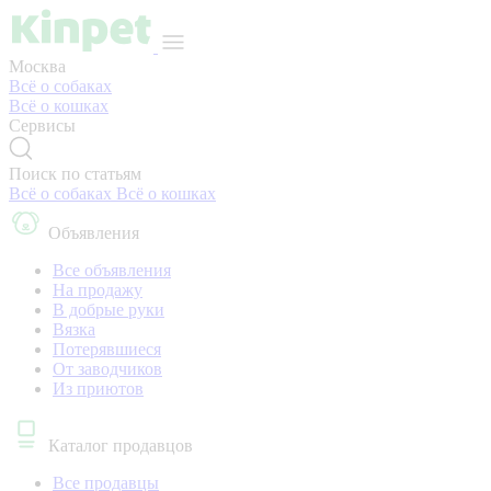
Москва
Всё о собаках
Всё о кошках
Сервисы
Поиск по статьям
Всё о собаках
Всё о кошках
Объявления
Все объявления
На продажу
В добрые руки
Вязка
Потерявшиеся
От заводчиков
Из приютов
Каталог продавцов
Все продавцы