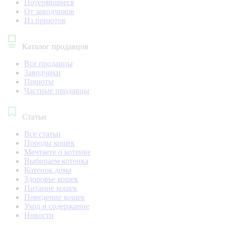
Потерявшиеся
От заводчиков
Из приютов
Каталог продавцов
Все продавцы
Заводчики
Приюты
Частные продавцы
Статьи
Все статьи
Породы кошек
Мечтаете о котенке
Выбираем котенка
Котенок дома
Здоровье кошек
Питание кошек
Поведение кошек
Уход и содержание
Новости