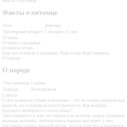
Факты о питомце
Факты о питомце
Пол:
Девочка
Примерный возраст:
5 месяцев 23 дня
Отзывы
Отзывы о продавце
Оставить отзыв
Еще нет отзывов о продавце. Ваш отзыв будет первым.
О породе
О породе
Тип питомца:
Собаки
Порода:
Беспородная
Советы
Стать хозяином собаки или кошки – это не только невероятная
радость, но и огромная ответственность. Как выбрать
будущего четвероного члена семьи?
Удостоверьтесь в том, что щенок или котенок здоров
Здоровые
малыши активны, любопытны и хорошо выглядят: у них
блестящие глазки, мокрый носик, чистая шерстка и упитанное