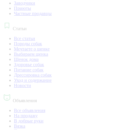
Заводчики
Приюты
Частные продавцы
Статьи
Все статьи
Породы собак
Мечтаете о щенке
Выбираем щенка
Щенок дома
Здоровье собак
Питание собак
Дрессировка собак
Уход и содержание
Новости
Объявления
Все объявления
На продажу
В добрые руки
Вязка