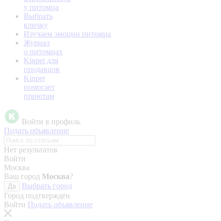
у питомца
Выбрать
кличку
Изучаем эмоции питомца
Журнал
о питомцах
Kinpet для
продавцов
Kinpet
помогает
приютам
Войти в профиль
Подать объявление
Нет результатов
Войти
Москва
Ваш город
Москва
?
Выбрать город
Да
Город подтверждён
Войти
Подать объявление