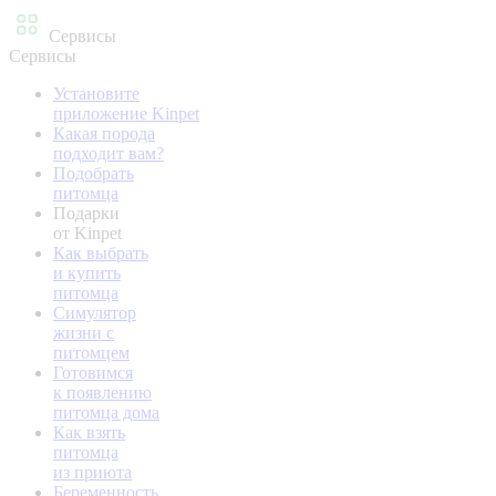
Сервисы
Сервисы
Установите
приложение Kinpet
Какая порода
подходит вам?
Подобрать
питомца
Подарки
от Kinpet
Как выбрать
и купить
питомца
Симулятор
жизни с
питомцем
Готовимся
к появлению
питомца дома
Как взять
питомца
из приюта
Беременность