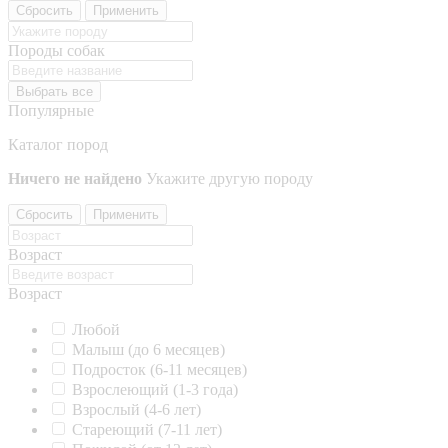
Сбросить
Применить
Породы собак
Выбрать все
Популярные
Каталог пород
Ничего не найдено
Укажите другую породу
Сбросить
Применить
Возраст
Возраст
Любой
Малыш (до 6 месяцев)
Подросток (6-11 месяцев)
Взрослеющий (1-3 года)
Взрослый (4-6 лет)
Стареющий (7-11 лет)