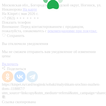
Московская обл., Богородский городской округ, Ногинск, ул.
Никанорова
На карте
На Kinpet c мая 2026 г.
+7 (963) ⚬⚬⚬ ⚬⚬ ⚬⚬
Показать телефон
Внимание:
Перед контактированием с продавцом,
пожалуйста, ознакомьтесь с
рекомендациями при покупке.
Сохранить
Вы отключили уведомления
Мы не сможем отправить вам уведомление об изменении
цены
Включить
Поделиться
https://kinpet.ru/card/noginsk/sobaki/malyshkam-srochno-nuzhen-
dom--118887/?
utm_source=linkcopy&utm_medium=referral&utm_campaign=sharec
Ссылка скопирована