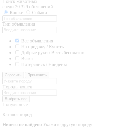
Поиск животных
среди 20 329 объявлений
Кошки
Собаки
Тип объявления
Все объявления
На продажу / Купить
Добрые руки / Взять бесплатно
Вязка
Потерялись / Найдены
Сбросить
Применить
Породы кошек
Выбрать все
Популярные
Каталог пород
Ничего не найдено
Укажите другую породу