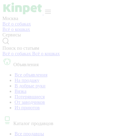
Москва
Всё о собаках
Всё о кошках
Сервисы
Поиск по статьям
Всё о собаках
Всё о кошках
Объявления
Все объявления
На продажу
В добрые руки
Вязка
Потерявшиеся
От заводчиков
Из приютов
Каталог продавцов
Все продавцы