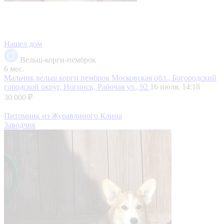
Нашел дом
Вельш-корги-пемброк
6 мес.
Мальчик вельш корги пемброк
Московская обл., Богородский
городской округ, Ногинск, Рабочая ул., 92
16 июля, 14:18
30 000 ₽
Питомник из Журавлиного Клина
Заводчик