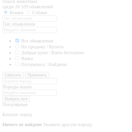
Поиск животных
среди 20 329 объявлений
Кошки
Собаки
Тип объявления
Все объявления
На продажу / Купить
Добрые руки / Взять бесплатно
Вязка
Потерялись / Найдены
Сбросить
Применить
Породы кошек
Выбрать все
Популярные
Каталог пород
Ничего не найдено
Укажите другую породу