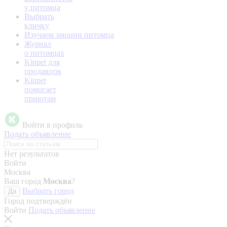
у питомца
Выбрать
кличку
Изучаем эмоции питомца
Журнал
о питомцах
Kinpet для
продавцов
Kinpet
помогает
приютам
Войти в профиль
Подать объявление
Нет результатов
Войти
Москва
Ваш город
Москва
?
Выбрать город
Да
Город подтверждён
Войти
Подать объявление