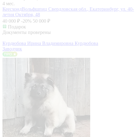
4 мес.
КеесхондВольфшпиц
Свердловская обл., Екатеринбург, ул. 40-
летия Октября, 48
40 000 ₽
-20%
50 000 ₽
Подарок
Документы проверены
Курдюбова Ирина Владимировна Курдюбова
Заводчик