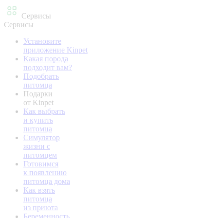
Сервисы
Сервисы
Установите
приложение Kinpet
Какая порода
подходит вам?
Подобрать
питомца
Подарки
от Kinpet
Как выбрать
и купить
питомца
Симулятор
жизни с
питомцем
Готовимся
к появлению
питомца дома
Как взять
питомца
из приюта
Беременность