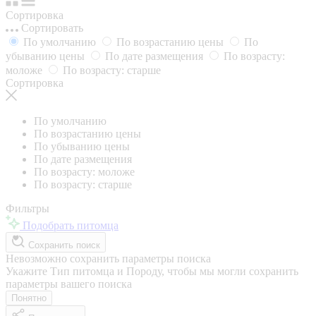
Сортировка
Сортировать
По умолчанию
По возрастанию цены
По
убыванию цены
По дате размещения
По возрасту:
моложе
По возрасту: старше
Сортировка
По умолчанию
По возрастанию цены
По убыванию цены
По дате размещения
По возрасту: моложе
По возрасту: старше
Фильтры
Подобрать питомца
Сохранить поиск
Невозможно сохранить параметры поиска
Укажите Тип питомца и Породу, чтобы мы могли сохранить
параметры вашего поиска
Понятно