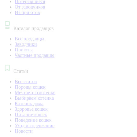
Потерявшиеся
От заводчиков
Из приютов
Каталог продавцов
Все продавцы
Заводчики
Приюты
Частные продавцы
Статьи
Все статьи
Породы кошек
Мечтаете о котенке
Выбираем котенка
Котенок дома
Здоровье кошек
Питание кошек
Поведение кошек
Уход и содержание
Новости