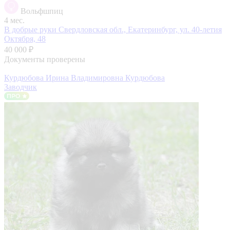
Вольфшпиц
4 мес.
В добрые руки
Свердловская обл., Екатеринбург, ул. 40-летия
Октября, 48
40 000 ₽
Документы проверены
Курдюбова Ирина Владимировна Курдюбова
Заводчик