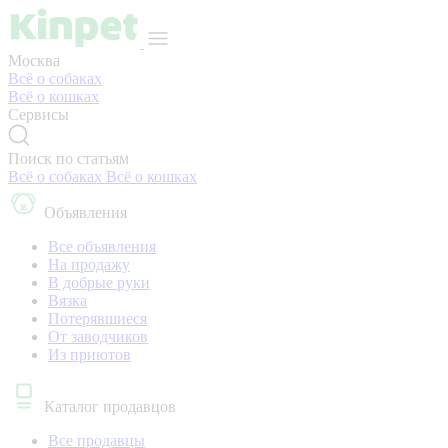
Москва
Всё о собаках
Всё о кошках
Сервисы
Поиск по статьям
Всё о собаках
Всё о кошках
Объявления
Все объявления
На продажу
В добрые руки
Вязка
Потерявшиеся
От заводчиков
Из приютов
Каталог продавцов
Все продавцы