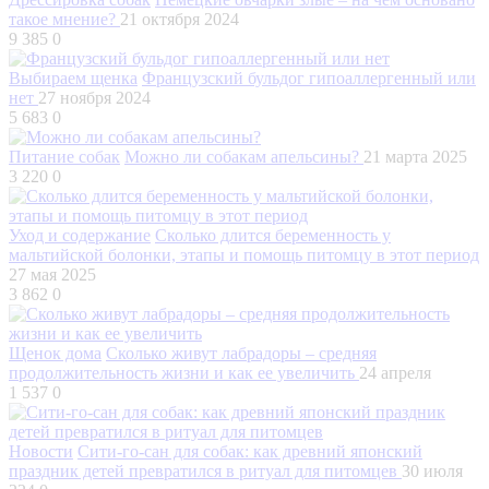
такое мнение?
21 октября 2024
9 385
0
Выбираем щенка
Французский бульдог гипоаллергенный или
нет
27 ноября 2024
5 683
0
Питание собак
Можно ли собакам апельсины?
21 марта 2025
3 220
0
Уход и содержание
Сколько длится беременность у
мальтийской болонки, этапы и помощь питомцу в этот период
27 мая 2025
3 862
0
Щенок дома
Сколько живут лабрадоры – средняя
продолжительность жизни и как ее увеличить
24 апреля
1 537
0
Новости
Сити-го-сан для собак: как древний японский
праздник детей превратился в ритуал для питомцев
30 июля