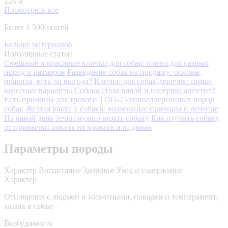
224
0
Посмотреть все
Более 1 500 статей
Больше материалов
Популярные статьи
Смешные и красивые клички для собак: имена для разных
пород и размеров
Разведение собак на продажу: основы,
правила, есть ли выгода?
Клички для собак-девочек: самые
классные варианты
Собака стала вялой и потеряла аппетит?
Есть причины для тревоги
ТОП-25 гипоаллергенных пород
собак
Желтая рвота у собаки: возможные причины и лечение
На какой день течки нужно вязать собаку
Как отучить собаку
от привычки писать на кровать или диван
Параметры породы
Характер
Воспитание
Здоровье
Уход и содержание
Характер
Отношения с людьми и животными, повадки и темперамент,
жизнь в семье
Возбудимость