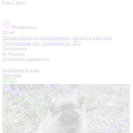
Еще 2 фото
Вольфшпиц
20 лет
Щенки кеесхонда (вольф шпица), для шоу и для души
Свердловская обл., Екатеринбург, 20/3
Договорная
Подарок
Документы проверены
Екатерина Бурова
Заводчик