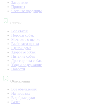
Заводчики
Приюты
Частные продавцы
Статьи
Все статьи
Породы собак
Мечтаете о щенке
Выбираем щенка
Щенок дома
Здоровье собак
Питание собак
Дрессировка собак
Уход и содержание
Новости
Объявления
Все объявления
На продажу
В добрые руки
Вязка