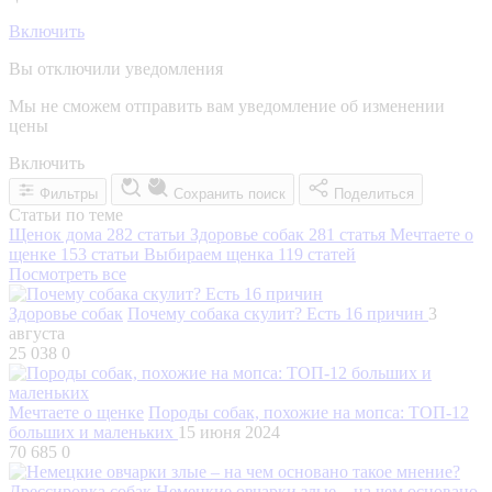
Включить
Вы отключили уведомления
Мы не сможем отправить вам уведомление об изменении
цены
Включить
Фильтры
Сохранить поиск
Поделиться
Статьи по теме
Щенок дома
282 статьи
Здоровье собак
281 статья
Мечтаете о
щенке
153 статьи
Выбираем щенка
119 статей
Посмотреть все
Здоровье собак
Почему собака скулит? Есть 16 причин
3
августа
25 038
0
Мечтаете о щенке
Породы собак, похожие на мопса: ТОП-12
больших и маленьких
15 июня 2024
70 685
0
Дрессировка собак
Немецкие овчарки злые – на чем основано