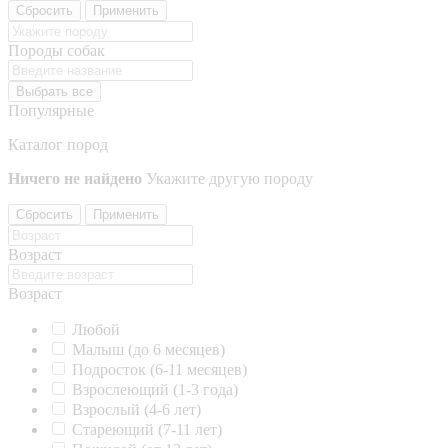
Сбросить
Применить
Породы собак
Выбрать все
Популярные
Каталог пород
Ничего не найдено
Укажите другую породу
Сбросить
Применить
Возраст
Возраст
Любой
Малыш (до 6 месяцев)
Подросток (6-11 месяцев)
Взрослеющий (1-3 года)
Взрослый (4-6 лет)
Стареющий (7-11 лет)