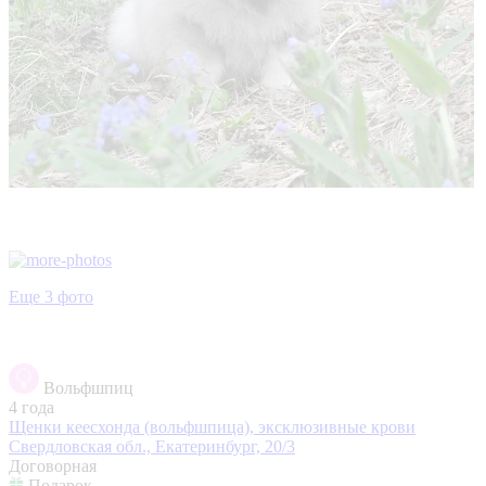
Еще 3 фото
Вольфшпиц
4 года
Щенки кеесхонда (вольфшпица), эксклюзивные крови
Свердловская обл., Екатеринбург, 20/3
Договорная
Подарок