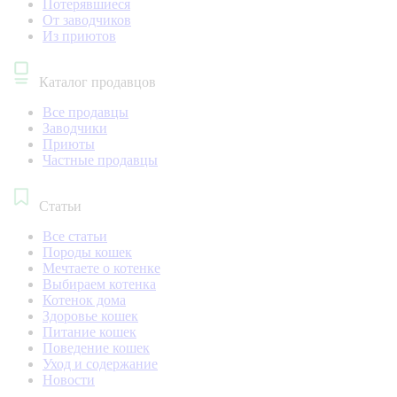
Потерявшиеся
От заводчиков
Из приютов
Каталог продавцов
Все продавцы
Заводчики
Приюты
Частные продавцы
Статьи
Все статьи
Породы кошек
Мечтаете о котенке
Выбираем котенка
Котенок дома
Здоровье кошек
Питание кошек
Поведение кошек
Уход и содержание
Новости