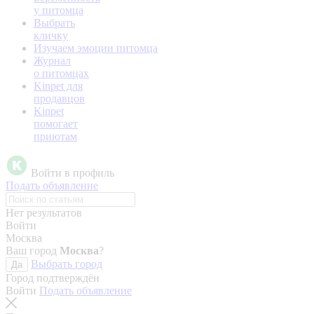
у питомца
Выбрать
кличку
Изучаем эмоции питомца
Журнал
о питомцах
Kinpet для
продавцов
Kinpet
помогает
приютам
Войти в профиль
Подать объявление
Нет результатов
Войти
Москва
Ваш город
Москва
?
Выбрать город
Да
Город подтверждён
Войти
Подать объявление