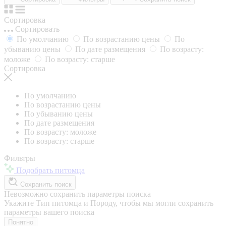
Сортировка
Сортировать
По умолчанию
По возрастанию цены
По
убыванию цены
По дате размещения
По возрасту:
моложе
По возрасту: старше
Сортировка
По умолчанию
По возрастанию цены
По убыванию цены
По дате размещения
По возрасту: моложе
По возрасту: старше
Фильтры
Подобрать питомца
Сохранить поиск
Невозможно сохранить параметры поиска
Укажите Тип питомца и Породу, чтобы мы могли сохранить
параметры вашего поиска
Понятно