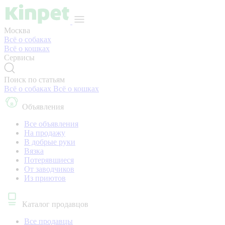
Москва
Всё о собаках
Всё о кошках
Сервисы
Поиск по статьям
Всё о собаках
Всё о кошках
Объявления
Все объявления
На продажу
В добрые руки
Вязка
Потерявшиеся
От заводчиков
Из приютов
Каталог продавцов
Все продавцы