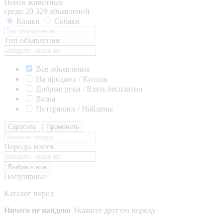
Поиск животных
среди 20 329 объявлений
Кошки
Собаки
Тип объявления
Все объявления
На продажу / Купить
Добрые руки / Взять бесплатно
Вязка
Потерялись / Найдены
Сбросить
Применить
Породы кошек
Выбрать все
Популярные
Каталог пород
Ничего не найдено
Укажите другую породу