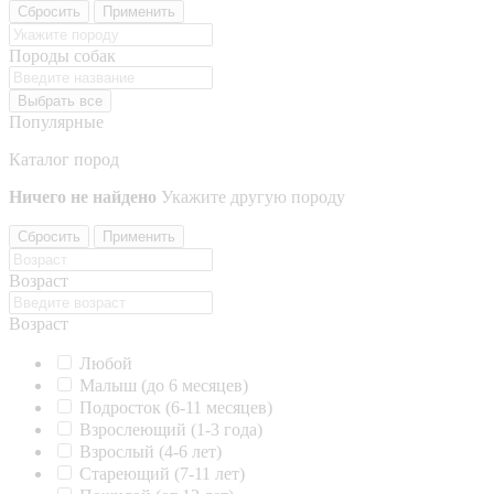
Сбросить
Применить
Породы собак
Выбрать все
Популярные
Каталог пород
Ничего не найдено
Укажите другую породу
Сбросить
Применить
Возраст
Возраст
Любой
Малыш (до 6 месяцев)
Подросток (6-11 месяцев)
Взрослеющий (1-3 года)
Взрослый (4-6 лет)
Стареющий (7-11 лет)