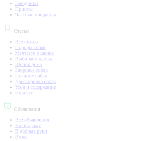
Заводчики
Приюты
Частные продавцы
Статьи
Все статьи
Породы собак
Мечтаете о щенке
Выбираем щенка
Щенок дома
Здоровье собак
Питание собак
Дрессировка собак
Уход и содержание
Новости
Объявления
Все объявления
На продажу
В добрые руки
Вязка