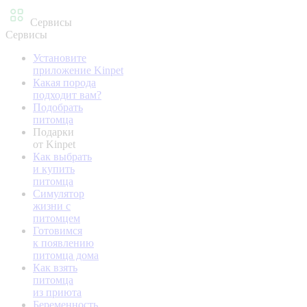
Сервисы
Сервисы
Установите
приложение Kinpet
Какая порода
подходит вам?
Подобрать
питомца
Подарки
от Kinpet
Как выбрать
и купить
питомца
Симулятор
жизни с
питомцем
Готовимся
к появлению
питомца дома
Как взять
питомца
из приюта
Беременность