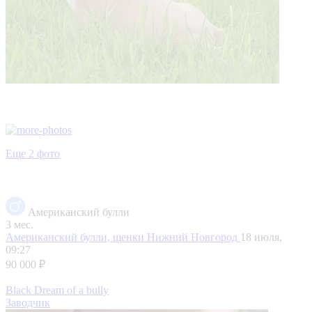
Еще 2 фото
Американский булли
3 мес.
Американский булли, щенки
Нижний Новгород
18 июля,
09:27
90 000 ₽
Black Dream of a bully
Заводчик