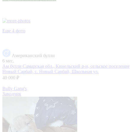
Еще 4 фото
Американский булли
6 мес.
Ам булли
Самарская обл., Кинельский р-н, сельское поселение
Новый Сарбай, с. Новый Сарбай, Школьная ул.
40 000 ₽
Bully Gang's
Заводчик