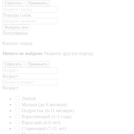
Сбросить
Применить
Породы собак
Выбрать все
Популярные
Каталог пород
Ничего не найдено
Укажите другую породу
Сбросить
Применить
Возраст
Возраст
Любой
Малыш (до 6 месяцев)
Подросток (6-11 месяцев)
Взрослеющий (1-3 года)
Взрослый (4-6 лет)
Стареющий (7-11 лет)