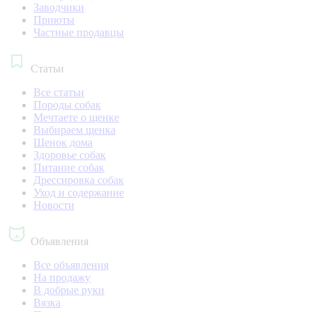
Заводчики
Приюты
Частные продавцы
Статьи
Все статьи
Породы собак
Мечтаете о щенке
Выбираем щенка
Щенок дома
Здоровье собак
Питание собак
Дрессировка собак
Уход и содержание
Новости
Объявления
Все объявления
На продажу
В добрые руки
Вязка