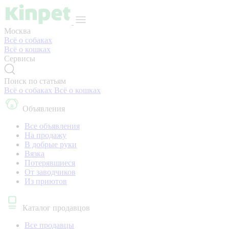
Москва
Всё о собаках
Всё о кошках
Сервисы
Поиск по статьям
Всё о собаках
Всё о кошках
Объявления
Все объявления
На продажу
В добрые руки
Вязка
Потерявшиеся
От заводчиков
Из приютов
Каталог продавцов
Все продавцы