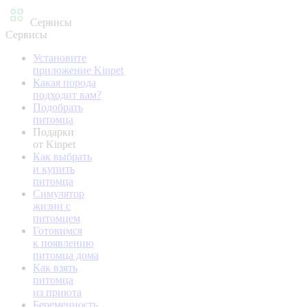
Сервисы
Сервисы
Установите
приложение Kinpet
Какая порода
подходит вам?
Подобрать
питомца
Подарки
от Kinpet
Как выбрать
и купить
питомца
Симулятор
жизни с
питомцем
Готовимся
к появлению
питомца дома
Как взять
питомца
из приюта
Беременность