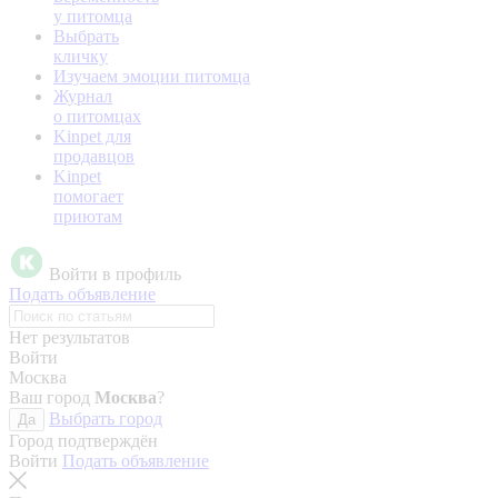
у питомца
Выбрать
кличку
Изучаем эмоции питомца
Журнал
о питомцах
Kinpet для
продавцов
Kinpet
помогает
приютам
Войти в профиль
Подать объявление
Нет результатов
Войти
Москва
Ваш город
Москва
?
Выбрать город
Да
Город подтверждён
Войти
Подать объявление