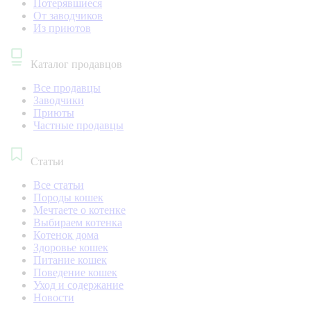
Потерявшиеся
От заводчиков
Из приютов
Каталог продавцов
Все продавцы
Заводчики
Приюты
Частные продавцы
Статьи
Все статьи
Породы кошек
Мечтаете о котенке
Выбираем котенка
Котенок дома
Здоровье кошек
Питание кошек
Поведение кошек
Уход и содержание
Новости