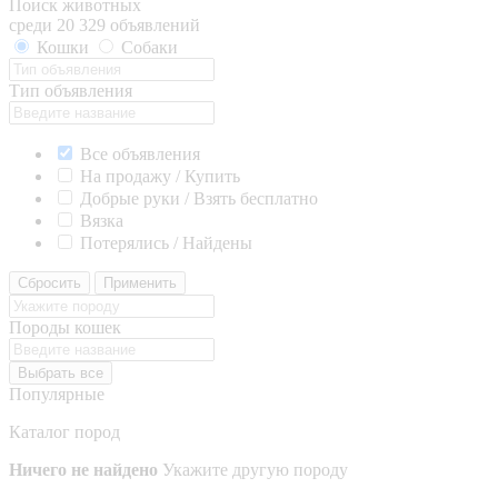
Поиск животных
среди 20 329 объявлений
Кошки
Собаки
Тип объявления
Все объявления
На продажу / Купить
Добрые руки / Взять бесплатно
Вязка
Потерялись / Найдены
Сбросить
Применить
Породы кошек
Выбрать все
Популярные
Каталог пород
Ничего не найдено
Укажите другую породу