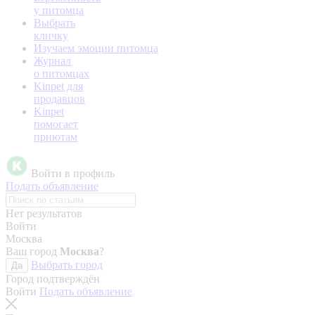
у питомца
Выбрать
кличку
Изучаем эмоции питомца
Журнал
о питомцах
Kinpet для
продавцов
Kinpet
помогает
приютам
Войти в профиль
Подать объявление
Нет результатов
Войти
Москва
Ваш город
Москва
?
Выбрать город
Да
Город подтверждён
Войти
Подать объявление