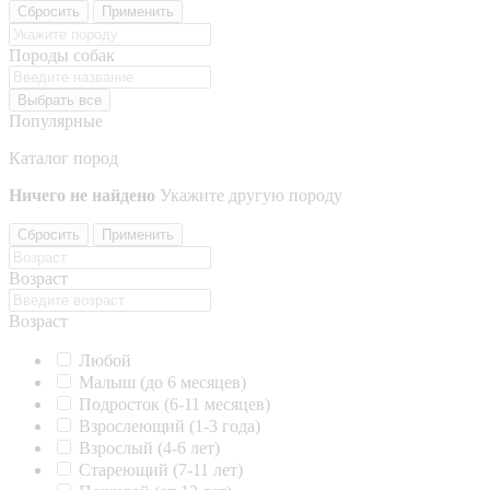
Сбросить
Применить
Породы собак
Выбрать все
Популярные
Каталог пород
Ничего не найдено
Укажите другую породу
Сбросить
Применить
Возраст
Возраст
Любой
Малыш (до 6 месяцев)
Подросток (6-11 месяцев)
Взрослеющий (1-3 года)
Взрослый (4-6 лет)
Стареющий (7-11 лет)