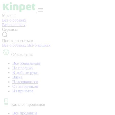
Москва
Всё о собаках
Всё о кошках
Сервисы
Поиск по статьям
Всё о собаках
Всё о кошках
Объявления
Все объявления
На продажу
В добрые руки
Вязка
Потерявшиеся
От заводчиков
Из приютов
Каталог продавцов
Все продавцы