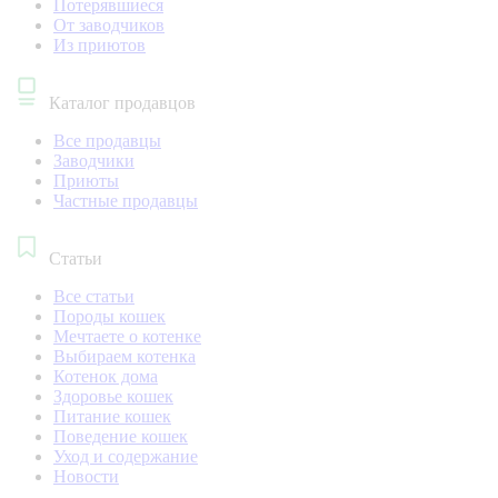
Потерявшиеся
От заводчиков
Из приютов
Каталог продавцов
Все продавцы
Заводчики
Приюты
Частные продавцы
Статьи
Все статьи
Породы кошек
Мечтаете о котенке
Выбираем котенка
Котенок дома
Здоровье кошек
Питание кошек
Поведение кошек
Уход и содержание
Новости