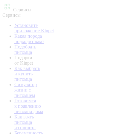
Сервисы
Сервисы
Установите
приложение Kinpet
Какая порода
подходит вам?
Подобрать
питомца
Подарки
от Kinpet
Как выбрать
и купить
питомца
Симулятор
жизни с
питомцем
Готовимся
к появлению
питомца дома
Как взять
питомца
из приюта
Беременность