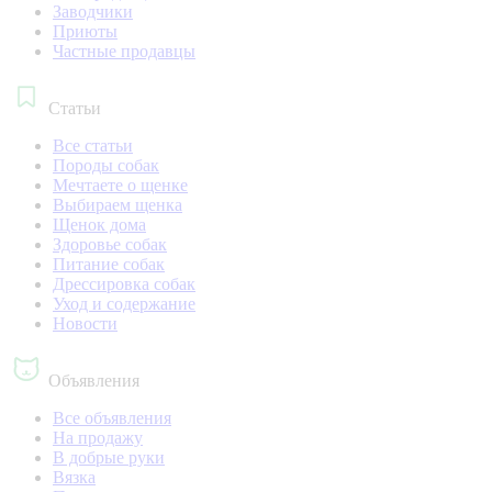
Заводчики
Приюты
Частные продавцы
Статьи
Все статьи
Породы собак
Мечтаете о щенке
Выбираем щенка
Щенок дома
Здоровье собак
Питание собак
Дрессировка собак
Уход и содержание
Новости
Объявления
Все объявления
На продажу
В добрые руки
Вязка