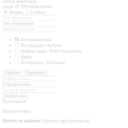
Поиск животных
среди 20 329 объявлений
Кошки
Собаки
Тип объявления
Все объявления
На продажу / Купить
Добрые руки / Взять бесплатно
Вязка
Потерялись / Найдены
Сбросить
Применить
Породы кошек
Выбрать все
Популярные
Каталог пород
Ничего не найдено
Укажите другую породу