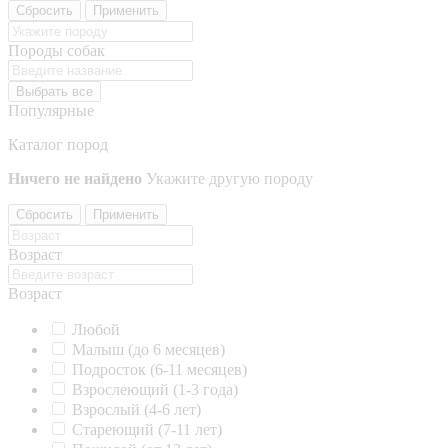
Сбросить
Применить
Породы собак
Выбрать все
Популярные
Каталог пород
Ничего не найдено
Укажите другую породу
Сбросить
Применить
Возраст
Возраст
Любой
Малыш (до 6 месяцев)
Подросток (6-11 месяцев)
Взрослеющий (1-3 года)
Взрослый (4-6 лет)
Стареющий (7-11 лет)