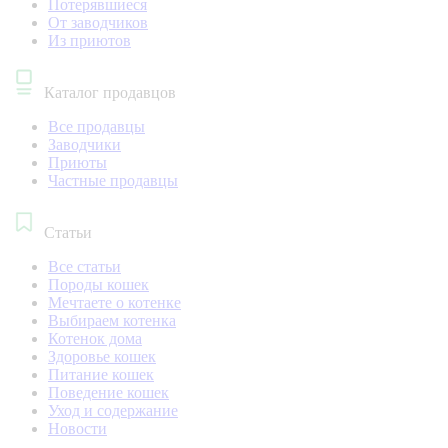
Потерявшиеся
От заводчиков
Из приютов
Каталог продавцов
Все продавцы
Заводчики
Приюты
Частные продавцы
Статьи
Все статьи
Породы кошек
Мечтаете о котенке
Выбираем котенка
Котенок дома
Здоровье кошек
Питание кошек
Поведение кошек
Уход и содержание
Новости