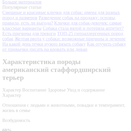
Больше материалов
Популярные статьи
Смешные и красивые клички для собак: имена для разных
пород и размеров
Разведение собак на продажу: основы,
правила, есть ли выгода?
Клички для собак-девочек: самые
классные варианты
Собака стала вялой и потеряла аппетит?
Есть причины для тревоги
ТОП-25 гипоаллергенных пород
собак
Желтая рвота у собаки: возможные причины и лечение
На какой день течки нужно вязать собаку
Как отучить собаку
от привычки писать на кровать или диван
Характеристика породы
американский стаффордширский
терьер
Характер
Воспитание
Здоровье
Уход и содержание
Характер
Отношения с людьми и животными, повадки и темперамент,
жизнь в семье
Возбудимость
60%