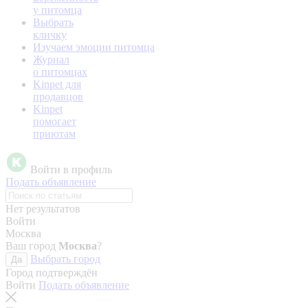
у питомца
Выбрать
кличку
Изучаем эмоции питомца
Журнал
о питомцах
Kinpet для
продавцов
Kinpet
помогает
приютам
Войти в профиль
Подать объявление
Нет результатов
Войти
Москва
Ваш город
Москва
?
Выбрать город
Да
Город подтверждён
Войти
Подать объявление