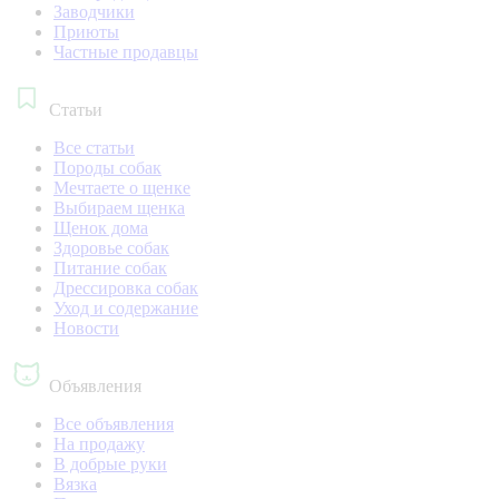
Заводчики
Приюты
Частные продавцы
Статьи
Все статьи
Породы собак
Мечтаете о щенке
Выбираем щенка
Щенок дома
Здоровье собак
Питание собак
Дрессировка собак
Уход и содержание
Новости
Объявления
Все объявления
На продажу
В добрые руки
Вязка