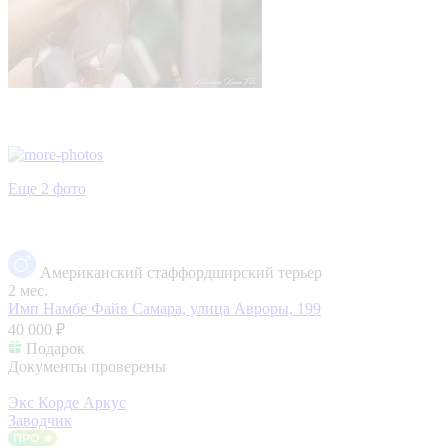
Еще 2 фото
Американский стаффордширский терьер
2 мес.
Имп Намбе Файв
Самара, улица Авроры, 199
40 000 ₽
Подарок
Документы проверены
Экс Корде Аркус
Заводчик