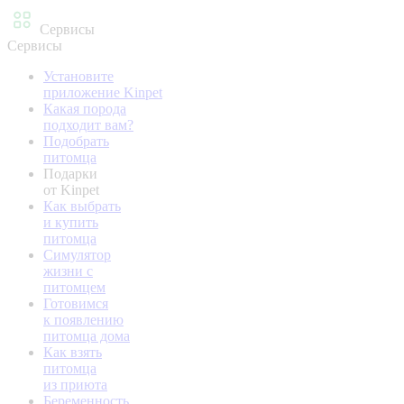
Сервисы
Сервисы
Установите
приложение Kinpet
Какая порода
подходит вам?
Подобрать
питомца
Подарки
от Kinpet
Как выбрать
и купить
питомца
Симулятор
жизни с
питомцем
Готовимся
к появлению
питомца дома
Как взять
питомца
из приюта
Беременность