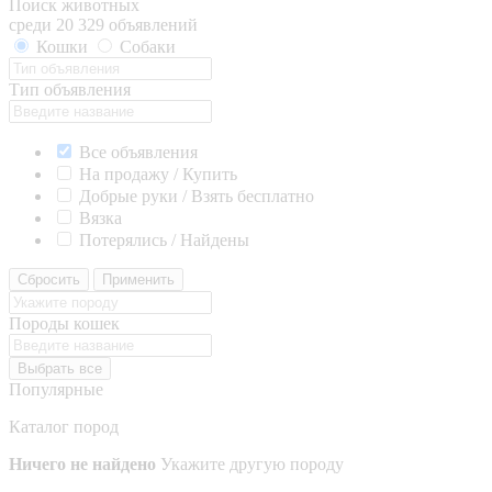
Поиск животных
среди 20 329 объявлений
Кошки
Собаки
Тип объявления
Все объявления
На продажу / Купить
Добрые руки / Взять бесплатно
Вязка
Потерялись / Найдены
Сбросить
Применить
Породы кошек
Выбрать все
Популярные
Каталог пород
Ничего не найдено
Укажите другую породу