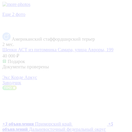
Еще 2 фото
Американский стаффордширский терьер
2 мес.
Щенки АСТ из питомника
Самара, улица Авроры, 199
40 000 ₽
Подарок
Документы проверены
Экс Корде Аркус
Заводчик
+
3
объявления
Приморский край
+
5
объявлений
Дальневосточный федеральный округ