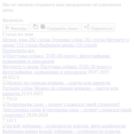
Мы не сможем отправить вам уведомление об изменении
цены
Включить
Фильтры
Сохранить поиск
Поделиться
Статьи по теме
Щенок дома
282 статьи
Здоровье собак
281 статья
Мечтаете о
щенке
153 статьи
Выбираем щенка
119 статей
Посмотреть все
Мечтаете о щенке
Пастушьи собаки: ТОП-30 пород с
фотографиями, названиями и описанием
28.07.2025
49 852
0
Питание собак
Можно ли собакам морковь – сырую или
вареную
22.03.2025
7 753
0
Дрессировка собак
Бультерьеры злые – почему сложился такой
стереотип?
28.09.2024
7 143
1
Выбираем щенка
Белый доберман – особенности породы,