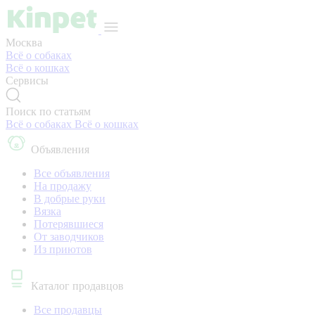
Москва
Всё о собаках
Всё о кошках
Сервисы
Поиск по статьям
Всё о собаках
Всё о кошках
Объявления
Все объявления
На продажу
В добрые руки
Вязка
Потерявшиеся
От заводчиков
Из приютов
Каталог продавцов
Все продавцы