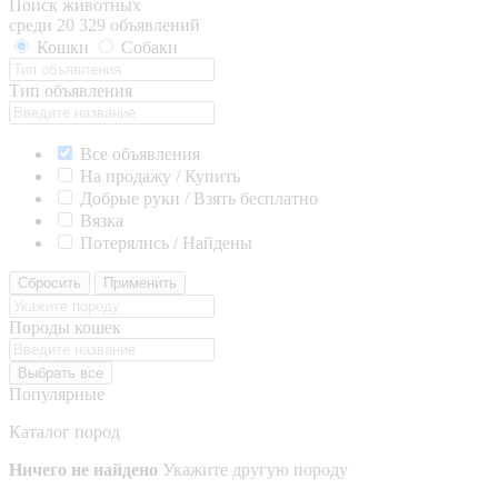
Поиск животных
среди 20 329 объявлений
Кошки
Собаки
Тип объявления
Все объявления
На продажу / Купить
Добрые руки / Взять бесплатно
Вязка
Потерялись / Найдены
Сбросить
Применить
Породы кошек
Выбрать все
Популярные
Каталог пород
Ничего не найдено
Укажите другую породу