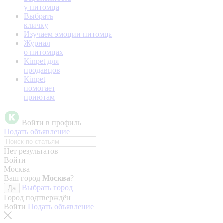
у питомца
Выбрать
кличку
Изучаем эмоции питомца
Журнал
о питомцах
Kinpet для
продавцов
Kinpet
помогает
приютам
Войти в профиль
Подать объявление
Нет результатов
Войти
Москва
Ваш город
Москва
?
Выбрать город
Да
Город подтверждён
Войти
Подать объявление