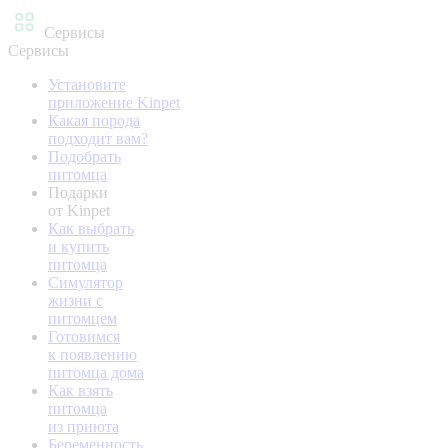
Сервисы
Сервисы
Установите
приложение Kinpet
Какая порода
подходит вам?
Подобрать
питомца
Подарки
от Kinpet
Как выбрать
и купить
питомца
Симулятор
жизни с
питомцем
Готовимся
к появлению
питомца дома
Как взять
питомца
из приюта
Беременность