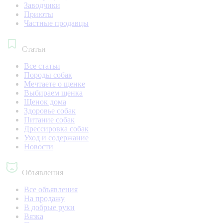
Заводчики
Приюты
Частные продавцы
Статьи
Все статьи
Породы собак
Мечтаете о щенке
Выбираем щенка
Щенок дома
Здоровье собак
Питание собак
Дрессировка собак
Уход и содержание
Новости
Объявления
Все объявления
На продажу
В добрые руки
Вязка