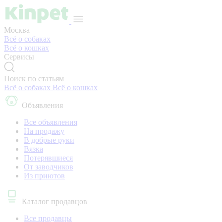
Москва
Всё о собаках
Всё о кошках
Сервисы
Поиск по статьям
Всё о собаках
Всё о кошках
Объявления
Все объявления
На продажу
В добрые руки
Вязка
Потерявшиеся
От заводчиков
Из приютов
Каталог продавцов
Все продавцы