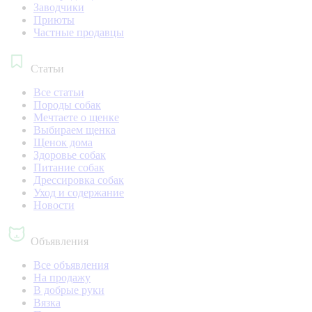
Заводчики
Приюты
Частные продавцы
Статьи
Все статьи
Породы собак
Мечтаете о щенке
Выбираем щенка
Щенок дома
Здоровье собак
Питание собак
Дрессировка собак
Уход и содержание
Новости
Объявления
Все объявления
На продажу
В добрые руки
Вязка