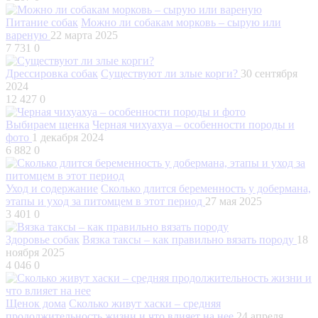
Питание собак
Можно ли собакам морковь – сырую или
вареную
22 марта 2025
7 731
0
Дрессировка собак
Существуют ли злые корги?
30 сентября
2024
12 427
0
Выбираем щенка
Черная чихуахуа – особенности породы и
фото
1 декабря 2024
6 882
0
Уход и содержание
Сколько длится беременность у добермана,
этапы и уход за питомцем в этот период
27 мая 2025
3 401
0
Здоровье собак
Вязка таксы – как правильно вязать породу
18
ноября 2025
4 046
0
Щенок дома
Сколько живут хаски – средняя
продолжительность жизни и что влияет на нее
24 апреля