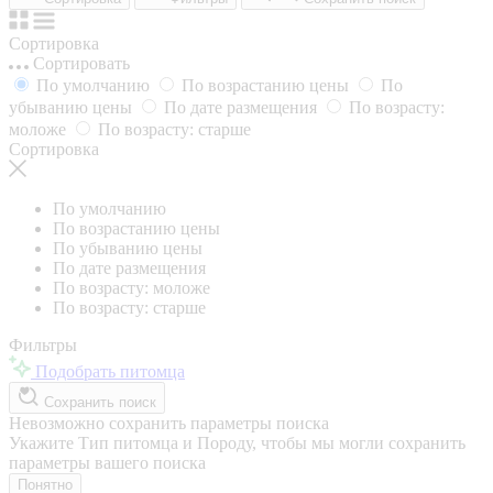
Сортировка
Сортировать
По умолчанию
По возрастанию цены
По
убыванию цены
По дате размещения
По возрасту:
моложе
По возрасту: старше
Сортировка
По умолчанию
По возрастанию цены
По убыванию цены
По дате размещения
По возрасту: моложе
По возрасту: старше
Фильтры
Подобрать питомца
Сохранить поиск
Невозможно сохранить параметры поиска
Укажите Тип питомца и Породу, чтобы мы могли сохранить
параметры вашего поиска
Понятно