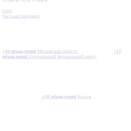
13 000 ₽
-13%
15 000 ₽
Олег
Частный продавец
+
16
объявлений
Московская область
+
17
объявлений
Центральный федеральный округ
+
36
объявлений
Россия