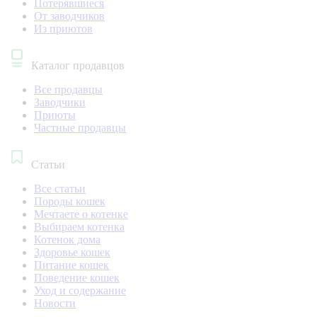
Потерявшиеся
От заводчиков
Из приютов
Каталог продавцов
Все продавцы
Заводчики
Приюты
Частные продавцы
Статьи
Все статьи
Породы кошек
Мечтаете о котенке
Выбираем котенка
Котенок дома
Здоровье кошек
Питание кошек
Поведение кошек
Уход и содержание
Новости