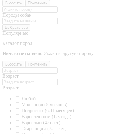
Сбросить
Применить
Породы собак
Выбрать все
Популярные
Каталог пород
Ничего не найдено
Укажите другую породу
Сбросить
Применить
Возраст
Возраст
Любой
Малыш (до 6 месяцев)
Подросток (6-11 месяцев)
Взрослеющий (1-3 года)
Взрослый (4-6 лет)
Стареющий (7-11 лет)