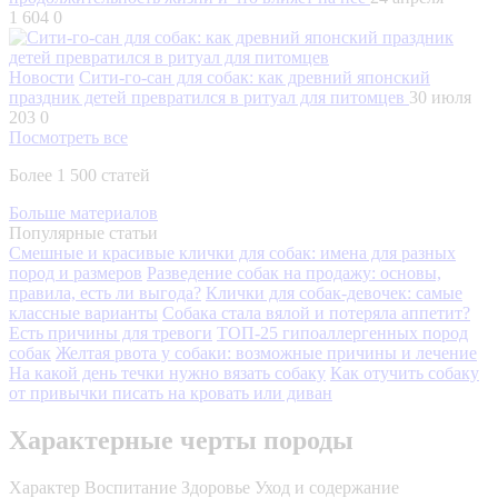
1 604
0
Новости
Сити-го-сан для собак: как древний японский
праздник детей превратился в ритуал для питомцев
30 июля
203
0
Посмотреть все
Более 1 500 статей
Больше материалов
Популярные статьи
Смешные и красивые клички для собак: имена для разных
пород и размеров
Разведение собак на продажу: основы,
правила, есть ли выгода?
Клички для собак-девочек: самые
классные варианты
Собака стала вялой и потеряла аппетит?
Есть причины для тревоги
ТОП-25 гипоаллергенных пород
собак
Желтая рвота у собаки: возможные причины и лечение
На какой день течки нужно вязать собаку
Как отучить собаку
от привычки писать на кровать или диван
Характерные черты породы
Характер
Воспитание
Здоровье
Уход и содержание