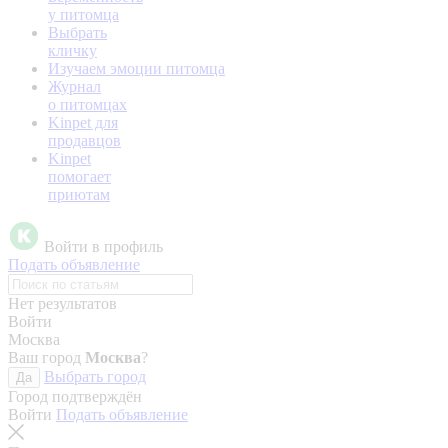
у питомца
Выбрать
кличку
Изучаем эмоции питомца
Журнал
о питомцах
Kinpet для
продавцов
Kinpet
помогает
приютам
Войти в профиль
Подать объявление
Нет результатов
Войти
Москва
Ваш город
Москва
?
Выбрать город
Да
Город подтверждён
Войти
Подать объявление