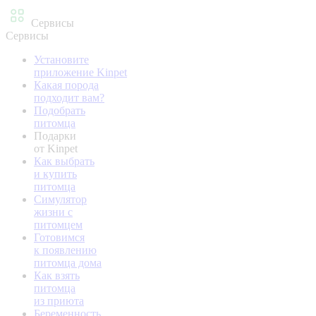
Сервисы
Сервисы
Установите
приложение Kinpet
Какая порода
подходит вам?
Подобрать
питомца
Подарки
от Kinpet
Как выбрать
и купить
питомца
Симулятор
жизни с
питомцем
Готовимся
к появлению
питомца дома
Как взять
питомца
из приюта
Беременность