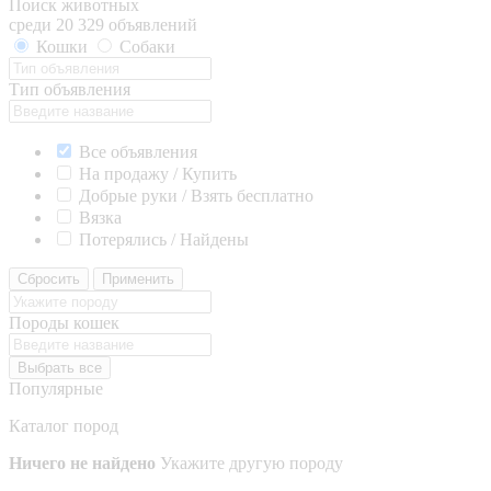
Поиск животных
среди 20 329 объявлений
Кошки
Собаки
Тип объявления
Все объявления
На продажу / Купить
Добрые руки / Взять бесплатно
Вязка
Потерялись / Найдены
Сбросить
Применить
Породы кошек
Выбрать все
Популярные
Каталог пород
Ничего не найдено
Укажите другую породу