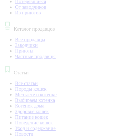
Потерявшиеся
От заводчиков
Из приютов
Каталог продавцов
Все продавцы
Заводчики
Приюты
Частные продавцы
Статьи
Все статьи
Породы кошек
Мечтаете о котенке
Выбираем котенка
Котенок дома
Здоровье кошек
Питание кошек
Поведение кошек
Уход и содержание
Новости