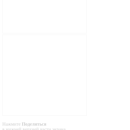
Нажмите
Поделиться
в
нижней
верхней
части экрана