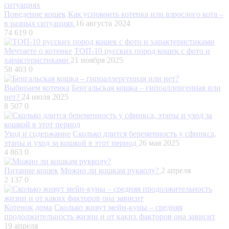
Поведение кошек
Как успокоить котенка или взрослого кота –
в разных ситуациях
16 августа 2024
74 619
0
Мечтаете о котенке
ТОП-10 русских пород кошек с фото и
характеристиками
21 ноября 2025
58 403
0
Выбираем котенка
Бенгальская кошка – гипоаллергенная или
нет?
24 июля 2025
8 507
0
Уход и содержание
Сколько длится беременность у сфинкса,
этапы и уход за кошкой в этот период
26 мая 2025
4 863
0
Питание кошек
Можно ли кошкам рукколу?
2 апреля
2 137
0
Котенок дома
Сколько живут мейн-куны – средняя
продолжительность жизни и от каких факторов она зависит
19 апреля