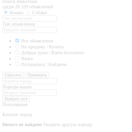
Поиск животных
среди 20 329 объявлений
Кошки
Собаки
Тип объявления
Все объявления
На продажу / Купить
Добрые руки / Взять бесплатно
Вязка
Потерялись / Найдены
Сбросить
Применить
Породы кошек
Выбрать все
Популярные
Каталог пород
Ничего не найдено
Укажите другую породу