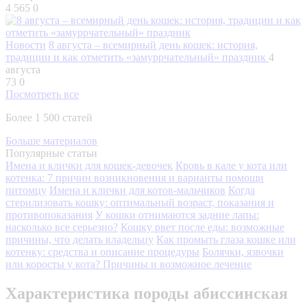
4 565
0
Новости
8 августа – всемирный день кошек: история,
традиции и как отметить «замуррчательный» праздник
4
августа
73
0
Посмотреть все
Более 1 500 статей
Больше материалов
Популярные статьи
Имена и клички для кошек-девочек
Кровь в кале у кота или
котенка: 7 причин возникновения и варианты помощи
питомцу
Имена и клички для котов-мальчиков
Когда
стерилизовать кошку: оптимальный возраст, показания и
противопоказания
У кошки отнимаются задние лапы:
насколько все серьезно?
Кошку рвет после еды: возможные
причины, что делать владельцу
Как промыть глаза кошке или
котенку: средства и описание процедуры
Болячки, язвочки
или коросты у кота? Причины и возможное лечение
Характеристика породы абиссинская