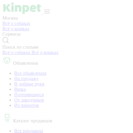
Москва
Всё о собаках
Всё о кошках
Сервисы
Поиск по статьям
Всё о собаках
Всё о кошках
Объявления
Все объявления
На продажу
В добрые руки
Вязка
Потерявшиеся
От заводчиков
Из приютов
Каталог продавцов
Все продавцы