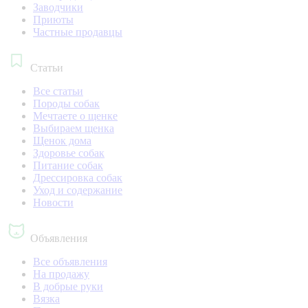
Заводчики
Приюты
Частные продавцы
Статьи
Все статьи
Породы собак
Мечтаете о щенке
Выбираем щенка
Щенок дома
Здоровье собак
Питание собак
Дрессировка собак
Уход и содержание
Новости
Объявления
Все объявления
На продажу
В добрые руки
Вязка