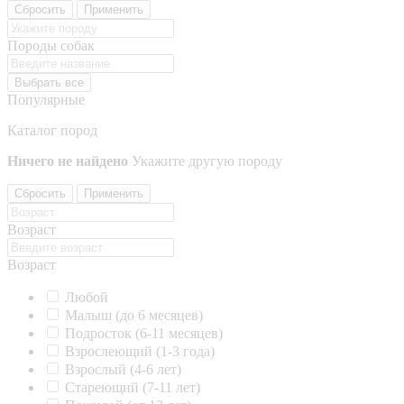
Сбросить
Применить
Породы собак
Выбрать все
Популярные
Каталог пород
Ничего не найдено
Укажите другую породу
Сбросить
Применить
Возраст
Возраст
Любой
Малыш (до 6 месяцев)
Подросток (6-11 месяцев)
Взрослеющий (1-3 года)
Взрослый (4-6 лет)
Стареющий (7-11 лет)