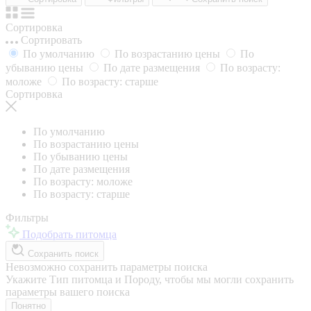
Сортировка
Сортировать
По умолчанию
По возрастанию цены
По
убыванию цены
По дате размещения
По возрасту:
моложе
По возрасту: старше
Сортировка
По умолчанию
По возрастанию цены
По убыванию цены
По дате размещения
По возрасту: моложе
По возрасту: старше
Фильтры
Подобрать питомца
Сохранить поиск
Невозможно сохранить параметры поиска
Укажите Тип питомца и Породу, чтобы мы могли сохранить
параметры вашего поиска
Понятно