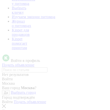
у питомца
Выбрать
кличку
Изучаем эмоции питомца
Журнал
о питомцах
Kinpet для
продавцов
Kinpet
помогает
приютам
Войти в профиль
Подать объявление
Нет результатов
Войти
Москва
Ваш город
Москва
?
Выбрать город
Да
Город подтверждён
Войти
Подать объявление