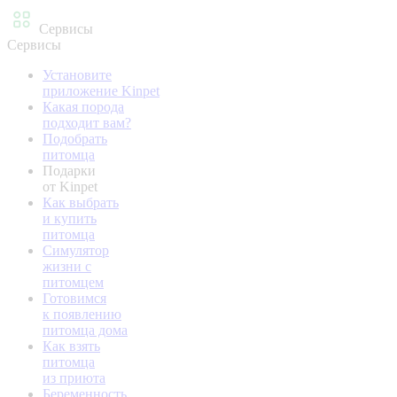
Сервисы
Сервисы
Установите
приложение Kinpet
Какая порода
подходит вам?
Подобрать
питомца
Подарки
от Kinpet
Как выбрать
и купить
питомца
Симулятор
жизни с
питомцем
Готовимся
к появлению
питомца дома
Как взять
питомца
из приюта
Беременность