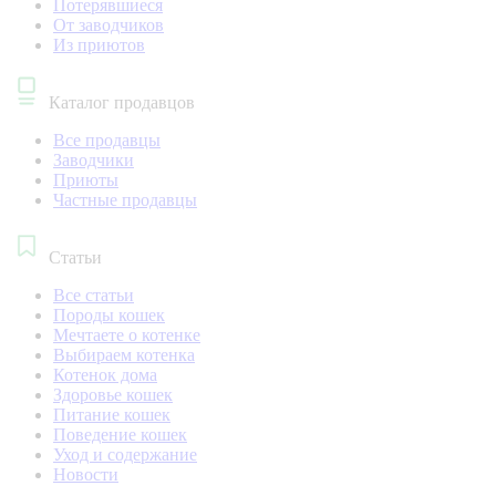
Потерявшиеся
От заводчиков
Из приютов
Каталог продавцов
Все продавцы
Заводчики
Приюты
Частные продавцы
Статьи
Все статьи
Породы кошек
Мечтаете о котенке
Выбираем котенка
Котенок дома
Здоровье кошек
Питание кошек
Поведение кошек
Уход и содержание
Новости