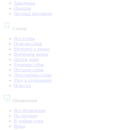
Заводчики
Приюты
Частные продавцы
Статьи
Все статьи
Породы собак
Мечтаете о щенке
Выбираем щенка
Щенок дома
Здоровье собак
Питание собак
Дрессировка собак
Уход и содержание
Новости
Объявления
Все объявления
На продажу
В добрые руки
Вязка