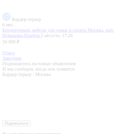
Бордер-терьер
6 мес.
Бордертерьер, кобели для семьи и спорта
Москва, наб.
Новикова-Прибоя
2 августа, 17:28
50 000 ₽
Ольга
Заводчик
Подпишитесь на новые объявления
И мы сообщим, когда они появятся
Бордер-терьер - Москва
Подписаться
Вы отключили уведомления