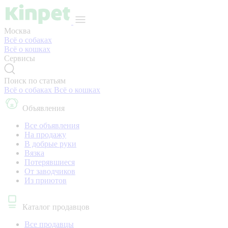
Москва
Всё о собаках
Всё о кошках
Сервисы
Поиск по статьям
Всё о собаках
Всё о кошках
Объявления
Все объявления
На продажу
В добрые руки
Вязка
Потерявшиеся
От заводчиков
Из приютов
Каталог продавцов
Все продавцы