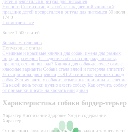
Новости
Сити-го-сан для собак: как древний японский
праздник детей превратился в ритуал для питомцев
30 июля
174
0
Посмотреть все
Более 1 500 статей
Больше материалов
Популярные статьи
Смешные и красивые клички для собак: имена для разных
пород и размеров
Разведение собак на продажу: основы,
правила, есть ли выгода?
Клички для собак-девочек: самые
классные варианты
Собака стала вялой и потеряла аппетит?
Есть причины для тревоги
ТОП-25 гипоаллергенных пород
собак
Желтая рвота у собаки: возможные причины и лечение
На какой день течки нужно вязать собаку
Как отучить собаку
от привычки писать на кровать или диван
Характеристика собаки бордер-терьер
Характер
Воспитание
Здоровье
Уход и содержание
Характер
Отношения с людьми и животными, повадки и темперамент,