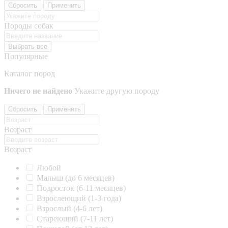
Сбросить
Применить
Породы собак
Выбрать все
Популярные
Каталог пород
Ничего не найдено
Укажите другую породу
Сбросить
Применить
Возраст
Возраст
Любой
Малыш (до 6 месяцев)
Подросток (6-11 месяцев)
Взрослеющий (1-3 года)
Взрослый (4-6 лет)
Стареющий (7-11 лет)