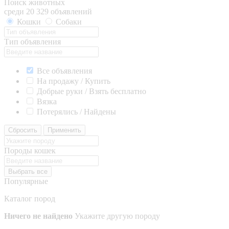
Поиск животных
среди 20 329 объявлений
Кошки
Собаки
Тип объявления
Все объявления
На продажу / Купить
Добрые руки / Взять бесплатно
Вязка
Потерялись / Найдены
Сбросить
Применить
Породы кошек
Выбрать все
Популярные
Каталог пород
Ничего не найдено
Укажите другую породу