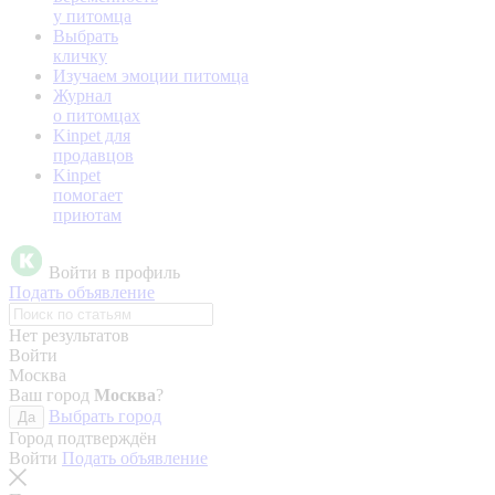
у питомца
Выбрать
кличку
Изучаем эмоции питомца
Журнал
о питомцах
Kinpet для
продавцов
Kinpet
помогает
приютам
Войти в профиль
Подать объявление
Нет результатов
Войти
Москва
Ваш город
Москва
?
Выбрать город
Да
Город подтверждён
Войти
Подать объявление