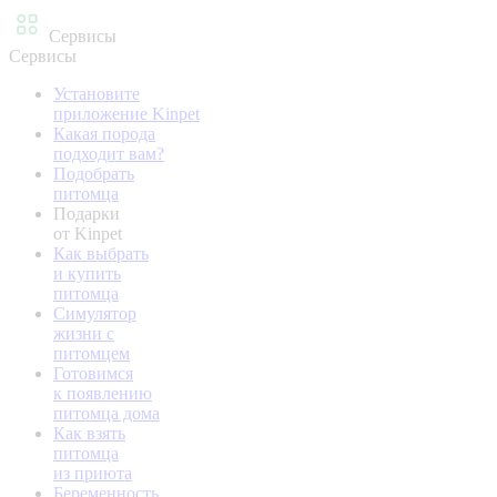
Сервисы
Сервисы
Установите
приложение Kinpet
Какая порода
подходит вам?
Подобрать
питомца
Подарки
от Kinpet
Как выбрать
и купить
питомца
Симулятор
жизни с
питомцем
Готовимся
к появлению
питомца дома
Как взять
питомца
из приюта
Беременность