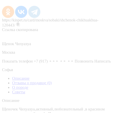
https://kinpet.ru/card/moskva/sobaki/shchenok-chikhuakhua-
120443/
Ссылка скопирована
Щенок Чихуахуа
Москва
Показать телефон
+7 (917) ⚬⚬⚬ ⚬⚬ ⚬⚬
Позвонить
Написать
Софья
Описание
Отзывы о продавце
(0)
О породе
Советы
Описание
Щеночек Чихуахуа,активный,любознательный ,в красивом