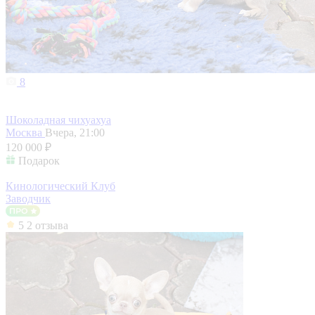
8
Шоколадная чихуахуа
Москва
Вчера, 21:00
120 000 ₽
Подарок
Кинологический Клуб
Заводчик
5
2 отзыва