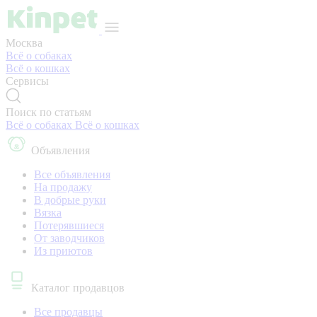
Москва
Всё о собаках
Всё о кошках
Сервисы
Поиск по статьям
Всё о собаках
Всё о кошках
Объявления
Все объявления
На продажу
В добрые руки
Вязка
Потерявшиеся
От заводчиков
Из приютов
Каталог продавцов
Все продавцы