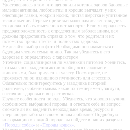
Удостоверьтесь в том, что щенок или котенок здоров
Здоровые
малыши активны, любопытны и хорошо выглядят: у них
блестящие глазки, мокрый носик, чистая шерстка и упитанное
телосложение. Первые прививки малышам делает заводчик –
это должно быть отмечено в ветпаспорте. Если у породы есть
предрасположенность к определенным заболеваниям, вам
должны предоставить справки о том, что родители и их
потомство прошли тесты и полностью здоровы.
Не делайте выбор по фото
Необходимо познакомиться с
будущим членом семьи лично. Так вы убедитесь в его
здоровье и определитесь с характером.
Уточните, социализирован ли маленький питомец
Убедитесь,
что малыш с рождения активно общался с людьми и
животными, был приучен к туалету. Посмотрите, не
проявляет ли он излишнюю пугливость или агрессию.
Обязательно поинтересуйтесь у заводчика историей
родителей, особенно мамы: каков их темперамент, заслуги,
состояние здоровья и возраст вязки.
Изучите особенности породы
Убедитесь, что хорошо изучили
особенности выбранной породы, и ответьте себе на вопрос:
сможете ли вы выделить необходимое время, ресурсы и
энергию для заботы о своем новом любимце? Подробную
информацию о каждой породе вы найдете в наших разделах
«Породы собак»
и
«Породы кошек»
.