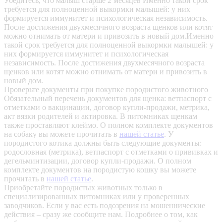
Убедитесь, что малыш старше 2 месяцев
Именно такой срок
требуется для полноценной выкормки малышей: у них
формируется иммунитет и психологическая независимость.
После достижения двухмесячного возраста щенков или котят
можно отнимать от матери и привозить в новый дом.Именно
такой срок требуется для полноценной выкормки малышей: у
них формируется иммунитет и психологическая
независимость. После достижения двухмесячного возраста
щенков или котят можно отнимать от матери и привозить в
новый дом.
Проверьте документы при покупке породистого животного
Обязательный перечень документов для щенка: ветпаспорт с
отметками о вакцинации, договор купли-продажи, метрика,
акт вязки родителей и актировка. В питомниках щенкам
также проставляют клеймо. О полном комплекте документов
на собаку вы можете прочитать в
нашей статье
.
У
породистого котика должны быть следующие документы:
родословная (метрика), ветпаспорт с отметками о прививках и
дегельминтизации, договор купли-продажи. О полном
комплекте документов на породистую кошку вы можете
прочитать в
нашей статье
.
Приобретайте породистых животных только в
специализированных питомниках или у проверенных
заводчиков. Если у вас есть подозрения на мошеннические
действия – сразу же сообщите нам.
Подробнее о том, как