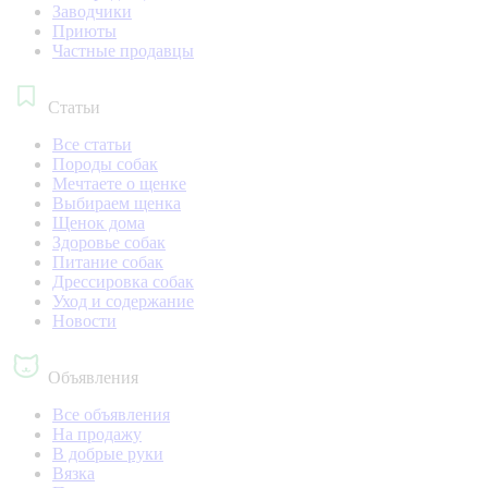
Заводчики
Приюты
Частные продавцы
Статьи
Все статьи
Породы собак
Мечтаете о щенке
Выбираем щенка
Щенок дома
Здоровье собак
Питание собак
Дрессировка собак
Уход и содержание
Новости
Объявления
Все объявления
На продажу
В добрые руки
Вязка