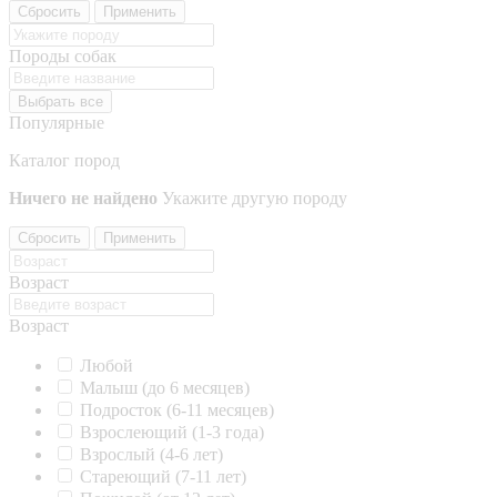
Сбросить
Применить
Породы собак
Выбрать все
Популярные
Каталог пород
Ничего не найдено
Укажите другую породу
Сбросить
Применить
Возраст
Возраст
Любой
Малыш (до 6 месяцев)
Подросток (6-11 месяцев)
Взрослеющий (1-3 года)
Взрослый (4-6 лет)
Стареющий (7-11 лет)