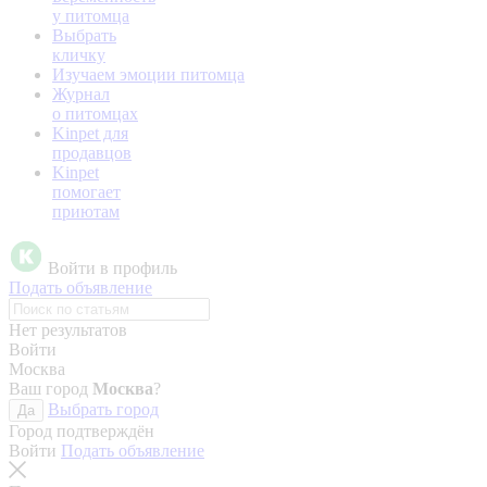
у питомца
Выбрать
кличку
Изучаем эмоции питомца
Журнал
о питомцах
Kinpet для
продавцов
Kinpet
помогает
приютам
Войти в профиль
Подать объявление
Нет результатов
Войти
Москва
Ваш город
Москва
?
Выбрать город
Да
Город подтверждён
Войти
Подать объявление