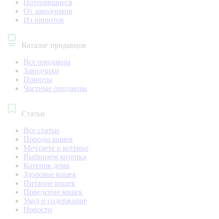
Потерявшиеся
От заводчиков
Из приютов
Каталог продавцов
Все продавцы
Заводчики
Приюты
Частные продавцы
Статьи
Все статьи
Породы кошек
Мечтаете о котенке
Выбираем котенка
Котенок дома
Здоровье кошек
Питание кошек
Поведение кошек
Уход и содержание
Новости