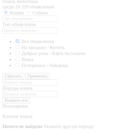
Поиск животных
среди 20 329 объявлений
Кошки
Собаки
Тип объявления
Все объявления
На продажу / Купить
Добрые руки / Взять бесплатно
Вязка
Потерялись / Найдены
Сбросить
Применить
Породы кошек
Выбрать все
Популярные
Каталог пород
Ничего не найдено
Укажите другую породу