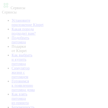
Сервисы
Сервисы
Установите
приложение Kinpet
Какая порода
подходит вам?
Подобрать
питомца
Подарки
от Kinpet
Как выбрать
и купить
питомца
Симулятор
жизни с
питомцем
Готовимся
к появлению
питомца дома
Как взять
питомца
из приюта
Беременность