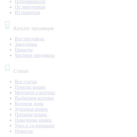
Потерявшиеся
От заводчиков
Из приютов
Каталог продавцов
Все продавцы
Заводчики
Приюты
Частные продавцы
Статьи
Все статьи
Породы кошек
Мечтаете о котенке
Выбираем котенка
Котенок дома
Здоровье кошек
Питание кошек
Поведение кошек
Уход и содержание
Новости