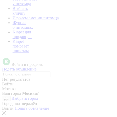
у питомца
Выбрать
кличку
Изучаем эмоции питомца
Журнал
о питомцах
Kinpet для
продавцов
Kinpet
помогает
приютам
Войти в профиль
Подать объявление
Нет результатов
Войти
Москва
Ваш город
Москва
?
Выбрать город
Да
Город подтверждён
Войти
Подать объявление