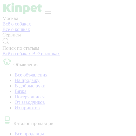
Москва
Всё о собаках
Всё о кошках
Сервисы
Поиск по статьям
Всё о собаках
Всё о кошках
Объявления
Все объявления
На продажу
В добрые руки
Вязка
Потерявшиеся
От заводчиков
Из приютов
Каталог продавцов
Все продавцы