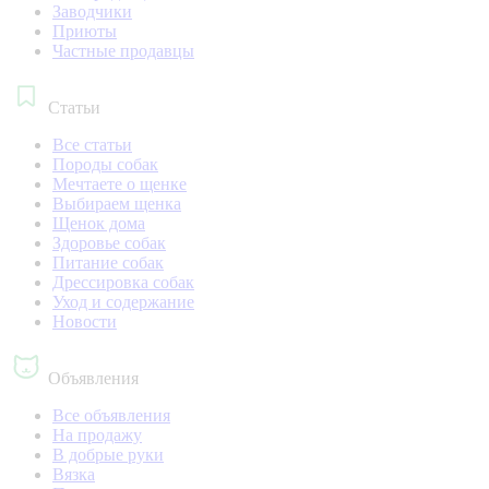
Заводчики
Приюты
Частные продавцы
Статьи
Все статьи
Породы собак
Мечтаете о щенке
Выбираем щенка
Щенок дома
Здоровье собак
Питание собак
Дрессировка собак
Уход и содержание
Новости
Объявления
Все объявления
На продажу
В добрые руки
Вязка