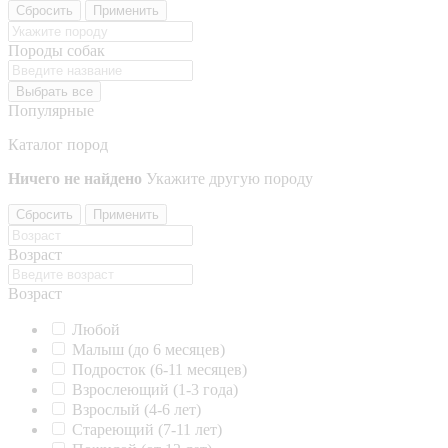
Сбросить
Применить
Породы собак
Выбрать все
Популярные
Каталог пород
Ничего не найдено
Укажите другую породу
Сбросить
Применить
Возраст
Возраст
Любой
Малыш (до 6 месяцев)
Подросток (6-11 месяцев)
Взрослеющий (1-3 года)
Взрослый (4-6 лет)
Стареющий (7-11 лет)