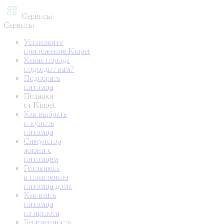
Сервисы
Сервисы
Установите
приложение Kinpet
Какая порода
подходит вам?
Подобрать
питомца
Подарки
от Kinpet
Как выбрать
и купить
питомца
Симулятор
жизни с
питомцем
Готовимся
к появлению
питомца дома
Как взять
питомца
из приюта
Беременность