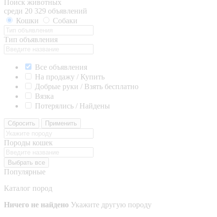
Поиск животных
среди 20 329 объявлений
Кошки
Собаки
Тип объявления
Все объявления
На продажу / Купить
Добрые руки / Взять бесплатно
Вязка
Потерялись / Найдены
Сбросить
Применить
Породы кошек
Выбрать все
Популярные
Каталог пород
Ничего не найдено
Укажите другую породу