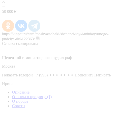
50 000 ₽
https://kinpet.ru/card/moskva/sobaki/shchenei-toy-i-miniatyurnogo-
pudelya-rkf-122363/
Ссылка скопирована
Щенеи той и миниатюрного пуделя ркф
Москва
Показать телефон
+7 (993) ⚬⚬⚬ ⚬⚬ ⚬⚬
Позвонить
Написать
Ирина
Описание
Отзывы о продавце
(1)
О породе
Советы