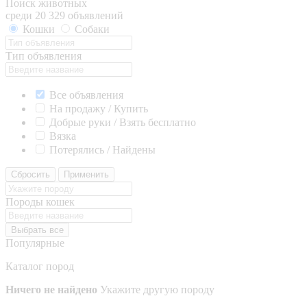
Поиск животных
среди 20 329 объявлений
Кошки
Собаки
Тип объявления
Все объявления
На продажу / Купить
Добрые руки / Взять бесплатно
Вязка
Потерялись / Найдены
Сбросить
Применить
Породы кошек
Выбрать все
Популярные
Каталог пород
Ничего не найдено
Укажите другую породу