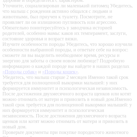
здоровье и определитесь с характером.
Уточните, социализирован ли маленький питомец
Убедитесь,
что малыш с рождения активно общался с людьми и
животными, был приучен к туалету. Посмотрите, не
проявляет ли он излишнюю пугливость или агрессию.
Обязательно поинтересуйтесь у заводчика историей
родителей, особенно мамы: каков их темперамент, заслуги,
состояние здоровья и возраст вязки.
Изучите особенности породы
Убедитесь, что хорошо изучили
особенности выбранной породы, и ответьте себе на вопрос:
сможете ли вы выделить необходимое время, ресурсы и
энергию для заботы о своем новом любимце? Подробную
информацию о каждой породе вы найдете в наших разделах
«Породы собак»
и
«Породы кошек»
.
Убедитесь, что малыш старше 2 месяцев
Именно такой срок
требуется для полноценной выкормки малышей: у них
формируется иммунитет и психологическая независимость.
После достижения двухмесячного возраста щенков или котят
можно отнимать от матери и привозить в новый дом.Именно
такой срок требуется для полноценной выкормки малышей: у
них формируется иммунитет и психологическая
независимость. После достижения двухмесячного возраста
щенков или котят можно отнимать от матери и привозить в
новый дом.
Проверьте документы при покупке породистого животного