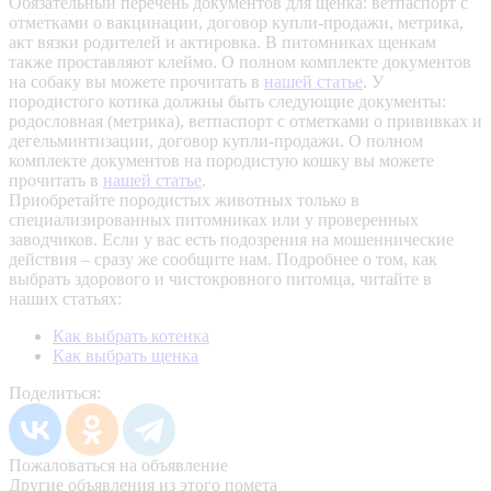
Обязательный перечень документов для щенка: ветпаспорт с
отметками о вакцинации, договор купли-продажи, метрика,
акт вязки родителей и актировка. В питомниках щенкам
также проставляют клеймо. О полном комплекте документов
на собаку вы можете прочитать в
нашей статье
.
У
породистого котика должны быть следующие документы:
родословная (метрика), ветпаспорт с отметками о прививках и
дегельминтизации, договор купли-продажи. О полном
комплекте документов на породистую кошку вы можете
прочитать в
нашей статье
.
Приобретайте породистых животных только в
специализированных питомниках или у проверенных
заводчиков. Если у вас есть подозрения на мошеннические
действия – сразу же сообщите нам.
Подробнее о том, как
выбрать здорового и чистокровного питомца, читайте в
наших статьях:
Как выбрать котенка
Как выбрать щенка
Поделиться:
Пожаловаться на объявление
Другие объявления из этого помета