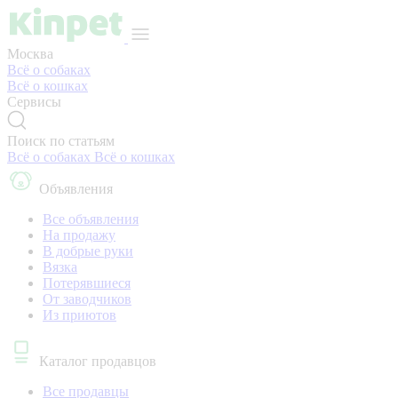
Москва
Всё о собаках
Всё о кошках
Сервисы
Поиск по статьям
Всё о собаках
Всё о кошках
Объявления
Все объявления
На продажу
В добрые руки
Вязка
Потерявшиеся
От заводчиков
Из приютов
Каталог продавцов
Все продавцы