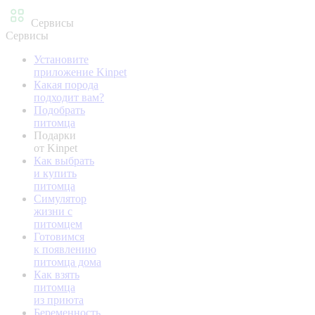
Сервисы
Сервисы
Установите
приложение Kinpet
Какая порода
подходит вам?
Подобрать
питомца
Подарки
от Kinpet
Как выбрать
и купить
питомца
Симулятор
жизни с
питомцем
Готовимся
к появлению
питомца дома
Как взять
питомца
из приюта
Беременность