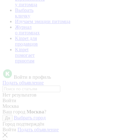
у питомца
Выбрать
кличку
Изучаем эмоции питомца
Журнал
о питомцах
Kinpet для
продавцов
Kinpet
помогает
приютам
Войти в профиль
Подать объявление
Нет результатов
Войти
Москва
Ваш город
Москва
?
Выбрать город
Да
Город подтверждён
Войти
Подать объявление