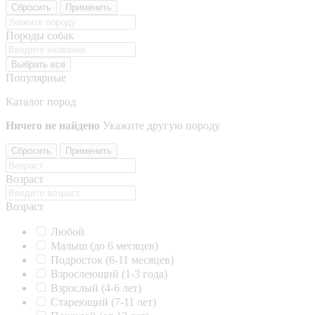
Сбросить
Применить
Породы собак
Выбрать все
Популярные
Каталог пород
Ничего не найдено
Укажите другую породу
Сбросить
Применить
Возраст
Возраст
Любой
Малыш (до 6 месяцев)
Подросток (6-11 месяцев)
Взрослеющий (1-3 года)
Взрослый (4-6 лет)
Стареющий (7-11 лет)