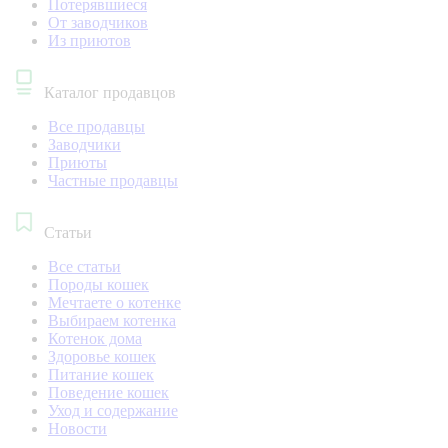
Потерявшиеся
От заводчиков
Из приютов
Каталог продавцов
Все продавцы
Заводчики
Приюты
Частные продавцы
Статьи
Все статьи
Породы кошек
Мечтаете о котенке
Выбираем котенка
Котенок дома
Здоровье кошек
Питание кошек
Поведение кошек
Уход и содержание
Новости