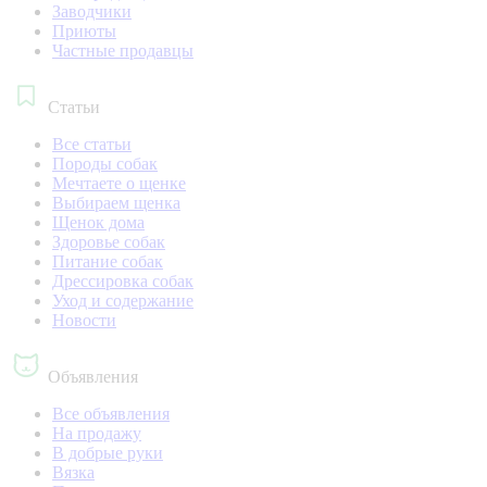
Заводчики
Приюты
Частные продавцы
Статьи
Все статьи
Породы собак
Мечтаете о щенке
Выбираем щенка
Щенок дома
Здоровье собак
Питание собак
Дрессировка собак
Уход и содержание
Новости
Объявления
Все объявления
На продажу
В добрые руки
Вязка