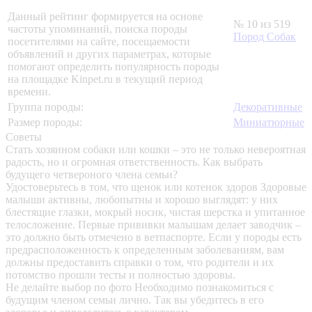
Данный рейтинг формируется на основе
№ 10 из 519
частоты упоминаний, поиска породы
Пород Собак
посетителями на сайте, посещаемости
объявлений и других параметрах, которые
помогают определить популярность породы
на площадке Kinpet.ru в текущий период
времени.
Группа породы:
Декоративные
Размер породы:
Миниатюрные
Советы
Стать хозяином собаки или кошки – это не только невероятная
радость, но и огромная ответственность. Как выбрать
будущего четвероного члена семьи?
Удостоверьтесь в том, что щенок или котенок здоров
Здоровые
малыши активны, любопытны и хорошо выглядят: у них
блестящие глазки, мокрый носик, чистая шерстка и упитанное
телосложение. Первые прививки малышам делает заводчик –
это должно быть отмечено в ветпаспорте. Если у породы есть
предрасположенность к определенным заболеваниям, вам
должны предоставить справки о том, что родители и их
потомство прошли тесты и полностью здоровы.
Не делайте выбор по фото
Необходимо познакомиться с
будущим членом семьи лично. Так вы убедитесь в его