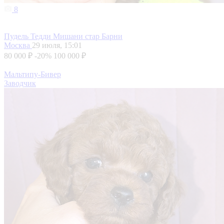
8
Пудель Тедди Мишани стар Барни
Москва
29 июля, 15:01
80 000 ₽
-20%
100 000 ₽
Мальтипу-Бивер
Заводчик