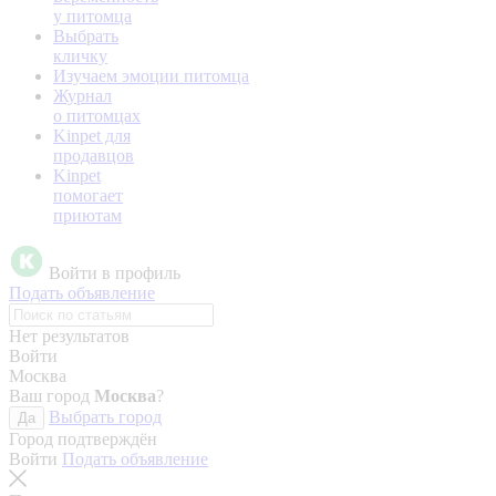
у питомца
Выбрать
кличку
Изучаем эмоции питомца
Журнал
о питомцах
Kinpet для
продавцов
Kinpet
помогает
приютам
Войти в профиль
Подать объявление
Нет результатов
Войти
Москва
Ваш город
Москва
?
Выбрать город
Да
Город подтверждён
Войти
Подать объявление