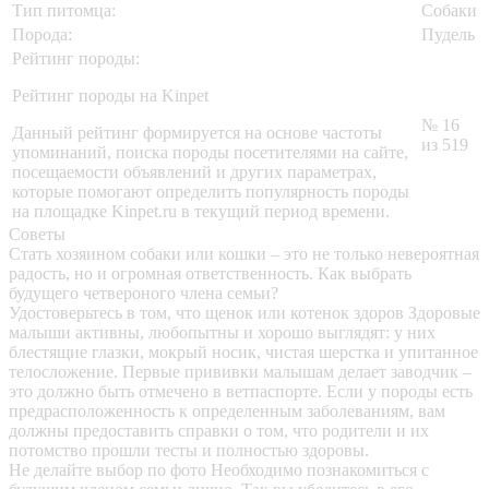
Тип питомца:
Собаки
Порода:
Пудель
Рейтинг породы:
Рейтинг породы на Kinpet
№ 16
Данный рейтинг формируется на основе частоты
из 519
упоминаний, поиска породы посетителями на сайте,
посещаемости объявлений и других параметрах,
которые помогают определить популярность породы
на площадке Kinpet.ru в текущий период времени.
Советы
Стать хозяином собаки или кошки – это не только невероятная
радость, но и огромная ответственность. Как выбрать
будущего четвероного члена семьи?
Удостоверьтесь в том, что щенок или котенок здоров
Здоровые
малыши активны, любопытны и хорошо выглядят: у них
блестящие глазки, мокрый носик, чистая шерстка и упитанное
телосложение. Первые прививки малышам делает заводчик –
это должно быть отмечено в ветпаспорте. Если у породы есть
предрасположенность к определенным заболеваниям, вам
должны предоставить справки о том, что родители и их
потомство прошли тесты и полностью здоровы.
Не делайте выбор по фото
Необходимо познакомиться с