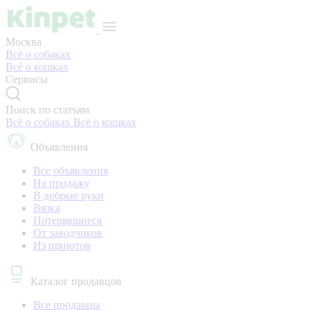
Москва
Всё о собаках
Всё о кошках
Сервисы
Поиск по статьям
Всё о собаках
Всё о кошках
Объявления
Все объявления
На продажу
В добрые руки
Вязка
Потерявшиеся
От заводчиков
Из приютов
Каталог продавцов
Все продавцы