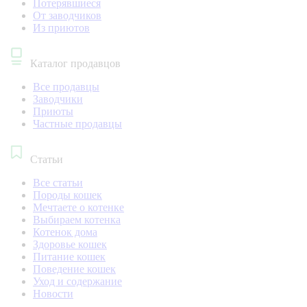
Потерявшиеся
От заводчиков
Из приютов
Каталог продавцов
Все продавцы
Заводчики
Приюты
Частные продавцы
Статьи
Все статьи
Породы кошек
Мечтаете о котенке
Выбираем котенка
Котенок дома
Здоровье кошек
Питание кошек
Поведение кошек
Уход и содержание
Новости