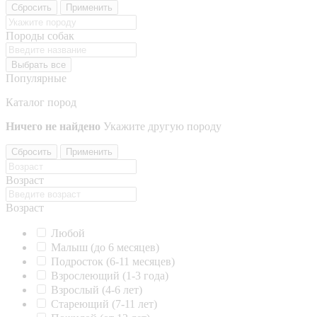
Сбросить
Применить
Породы собак
Выбрать все
Популярные
Каталог пород
Ничего не найдено
Укажите другую породу
Сбросить
Применить
Возраст
Возраст
Любой
Малыш (до 6 месяцев)
Подросток (6-11 месяцев)
Взрослеющий (1-3 года)
Взрослый (4-6 лет)
Стареющий (7-11 лет)