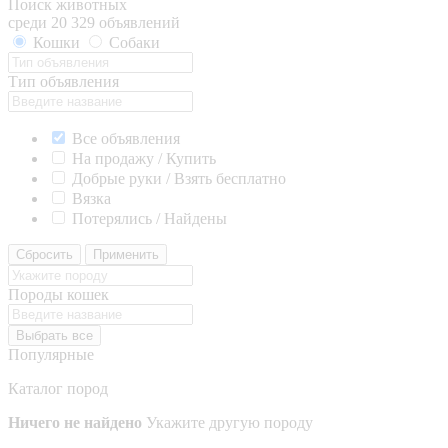
Поиск животных
среди 20 329 объявлений
Кошки
Собаки
Тип объявления
Все объявления
На продажу / Купить
Добрые руки / Взять бесплатно
Вязка
Потерялись / Найдены
Сбросить
Применить
Породы кошек
Выбрать все
Популярные
Каталог пород
Ничего не найдено
Укажите другую породу