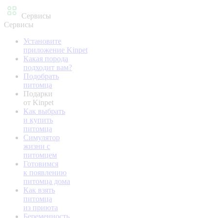
Сервисы
Сервисы
Установите
приложение Kinpet
Какая порода
подходит вам?
Подобрать
питомца
Подарки
от Kinpet
Как выбрать
и купить
питомца
Симулятор
жизни с
питомцем
Готовимся
к появлению
питомца дома
Как взять
питомца
из приюта
Беременность