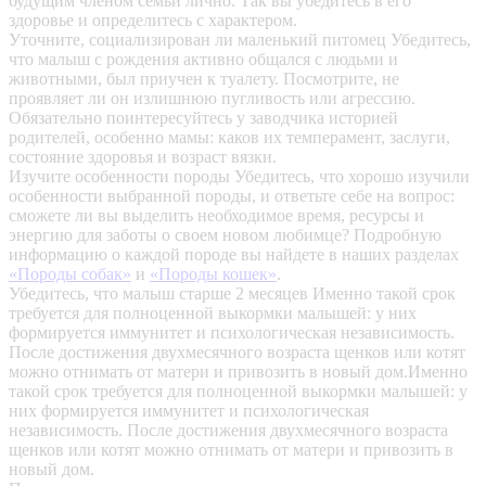
будущим членом семьи лично. Так вы убедитесь в его
здоровье и определитесь с характером.
Уточните, социализирован ли маленький питомец
Убедитесь,
что малыш с рождения активно общался с людьми и
животными, был приучен к туалету. Посмотрите, не
проявляет ли он излишнюю пугливость или агрессию.
Обязательно поинтересуйтесь у заводчика историей
родителей, особенно мамы: каков их темперамент, заслуги,
состояние здоровья и возраст вязки.
Изучите особенности породы
Убедитесь, что хорошо изучили
особенности выбранной породы, и ответьте себе на вопрос:
сможете ли вы выделить необходимое время, ресурсы и
энергию для заботы о своем новом любимце? Подробную
информацию о каждой породе вы найдете в наших разделах
«Породы собак»
и
«Породы кошек»
.
Убедитесь, что малыш старше 2 месяцев
Именно такой срок
требуется для полноценной выкормки малышей: у них
формируется иммунитет и психологическая независимость.
После достижения двухмесячного возраста щенков или котят
можно отнимать от матери и привозить в новый дом.Именно
такой срок требуется для полноценной выкормки малышей: у
них формируется иммунитет и психологическая
независимость. После достижения двухмесячного возраста
щенков или котят можно отнимать от матери и привозить в
новый дом.