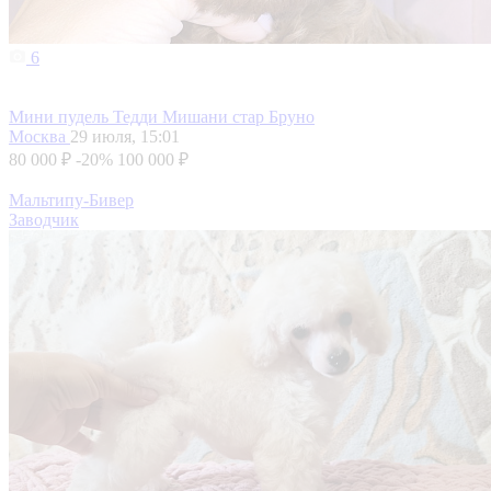
6
Мини пудель Тедди Мишани стар Бруно
Москва
29 июля, 15:01
80 000 ₽
-20%
100 000 ₽
Мальтипу-Бивер
Заводчик