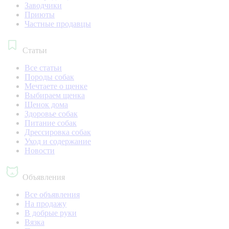
Заводчики
Приюты
Частные продавцы
Статьи
Все статьи
Породы собак
Мечтаете о щенке
Выбираем щенка
Щенок дома
Здоровье собак
Питание собак
Дрессировка собак
Уход и содержание
Новости
Объявления
Все объявления
На продажу
В добрые руки
Вязка