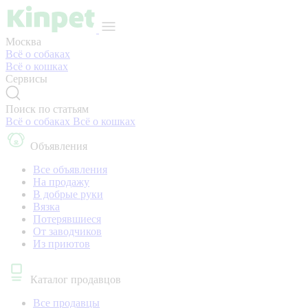
Москва
Всё о собаках
Всё о кошках
Сервисы
Поиск по статьям
Всё о собаках
Всё о кошках
Объявления
Все объявления
На продажу
В добрые руки
Вязка
Потерявшиеся
От заводчиков
Из приютов
Каталог продавцов
Все продавцы