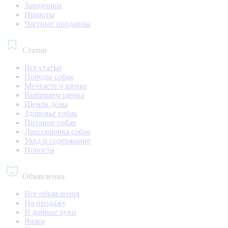
Заводчики
Приюты
Частные продавцы
Статьи
Все статьи
Породы собак
Мечтаете о щенке
Выбираем щенка
Щенок дома
Здоровье собак
Питание собак
Дрессировка собак
Уход и содержание
Новости
Объявления
Все объявления
На продажу
В добрые руки
Вязка