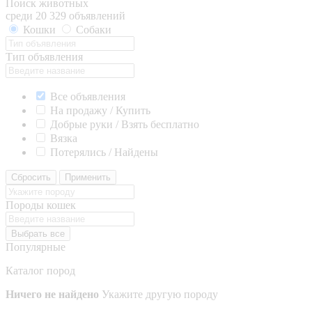
Поиск животных
среди 20 329 объявлений
Кошки
Собаки
Тип объявления
Все объявления
На продажу / Купить
Добрые руки / Взять бесплатно
Вязка
Потерялись / Найдены
Сбросить
Применить
Породы кошек
Выбрать все
Популярные
Каталог пород
Ничего не найдено
Укажите другую породу