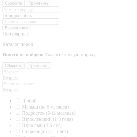
Сбросить
Применить
Породы собак
Выбрать все
Популярные
Каталог пород
Ничего не найдено
Укажите другую породу
Сбросить
Применить
Возраст
Возраст
Любой
Малыш (до 6 месяцев)
Подросток (6-11 месяцев)
Взрослеющий (1-3 года)
Взрослый (4-6 лет)
Стареющий (7-11 лет)