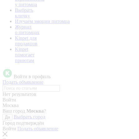
у питомца
Выбрать
кличку
Изучаем эмоции питомца
Журнал
о питомцах
Kinpet для
продавцов
Kinpet
помогает
приютам
Войти в профиль
Подать объявление
Нет результатов
Войти
Москва
Ваш город
Москва
?
Выбрать город
Да
Город подтверждён
Войти
Подать объявление