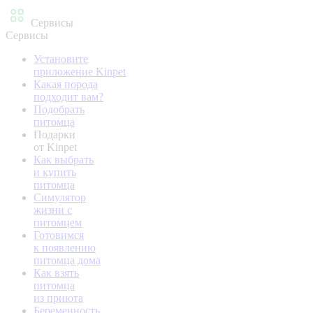
Сервисы
Сервисы
Установите
приложение Kinpet
Какая порода
подходит вам?
Подобрать
питомца
Подарки
от Kinpet
Как выбрать
и купить
питомца
Симулятор
жизни с
питомцем
Готовимся
к появлению
питомца дома
Как взять
питомца
из приюта
Беременность