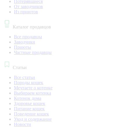
Потерявшиеся
От заводчиков
Из приютов
Каталог продавцов
Все продавцы
Заводчики
Приюты
Частные продавцы
Статьи
Все статьи
Породы кошек
Мечтаете о котенке
Выбираем котенка
Котенок дома
Здоровье кошек
Питание кошек
Поведение кошек
Уход и содержание
Новости