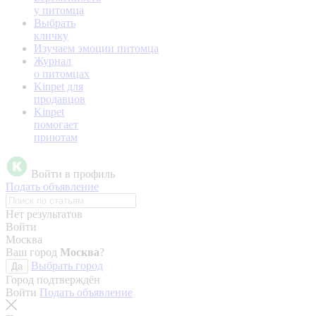
у питомца
Выбрать
кличку
Изучаем эмоции питомца
Журнал
о питомцах
Kinpet для
продавцов
Kinpet
помогает
приютам
Войти в профиль
Подать объявление
Нет результатов
Войти
Москва
Ваш город
Москва
?
Выбрать город
Да
Город подтверждён
Войти
Подать объявление