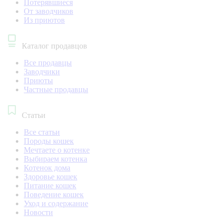
Потерявшиеся
От заводчиков
Из приютов
Каталог продавцов
Все продавцы
Заводчики
Приюты
Частные продавцы
Статьи
Все статьи
Породы кошек
Мечтаете о котенке
Выбираем котенка
Котенок дома
Здоровье кошек
Питание кошек
Поведение кошек
Уход и содержание
Новости