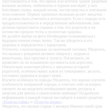
Удостоверьтесь в том, что щенок или котенок здоров
Здоровые
малыши активны, любопытны и хорошо выглядят: у них
блестящие глазки, мокрый носик, чистая шерстка и упитанное
телосложение. Первые прививки малышам делает заводчик –
это должно быть отмечено в ветпаспорте. Если у породы есть
предрасположенность к определенным заболеваниям, вам
должны предоставить справки о том, что родители и их
потомство прошли тесты и полностью здоровы.
Не делайте выбор по фото
Необходимо познакомиться с
будущим членом семьи лично. Так вы убедитесь в его
здоровье и определитесь с характером.
Уточните, социализирован ли маленький питомец
Убедитесь,
что малыш с рождения активно общался с людьми и
животными, был приучен к туалету. Посмотрите, не
проявляет ли он излишнюю пугливость или агрессию.
Обязательно поинтересуйтесь у заводчика историей
родителей, особенно мамы: каков их темперамент, заслуги,
состояние здоровья и возраст вязки.
Изучите особенности породы
Убедитесь, что хорошо изучили
особенности выбранной породы, и ответьте себе на вопрос:
сможете ли вы выделить необходимое время, ресурсы и
энергию для заботы о своем новом любимце? Подробную
информацию о каждой породе вы найдете в наших разделах
«Породы собак»
и
«Породы кошек»
.
Убедитесь, что малыш старше 2 месяцев
Именно такой срок