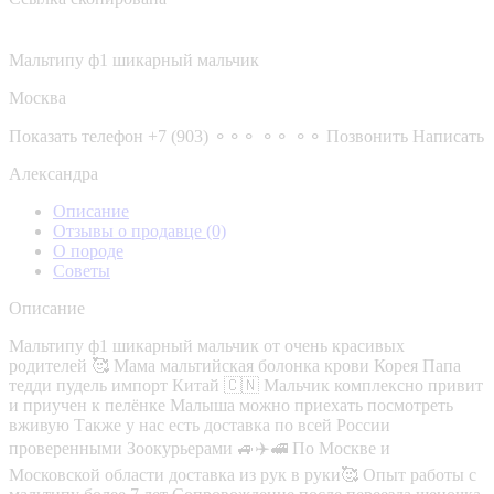
Мальтипу ф1 шикарный мальчик
Москва
Показать телефон
+7 (903) ⚬⚬⚬ ⚬⚬ ⚬⚬
Позвонить
Написать
Александра
Описание
Отзывы о продавце
(0)
О породе
Советы
Описание
Мальтипу ф1 шикарный мальчик от очень красивых
родителей 🥰 Мама мальтийская болонка крови Корея Папа
тедди пудель импорт Китай 🇨🇳 Мальчик комплексно привит
и приучен к пелёнке Малыша можно приехать посмотреть
вживую Также у нас есть доставка по всей России
проверенными Зоокурьерами 🚙✈️🚅 По Москве и
Московской области доставка из рук в руки🥰 Опыт работы с