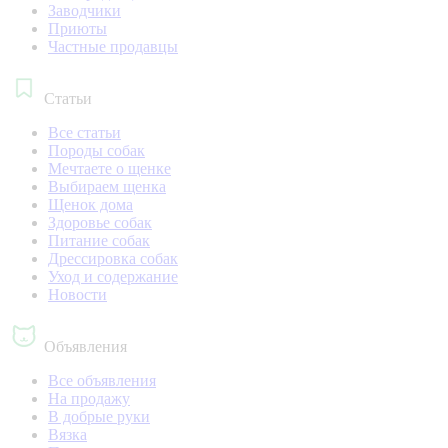
Заводчики
Приюты
Частные продавцы
Статьи
Все статьи
Породы собак
Мечтаете о щенке
Выбираем щенка
Щенок дома
Здоровье собак
Питание собак
Дрессировка собак
Уход и содержание
Новости
Объявления
Все объявления
На продажу
В добрые руки
Вязка