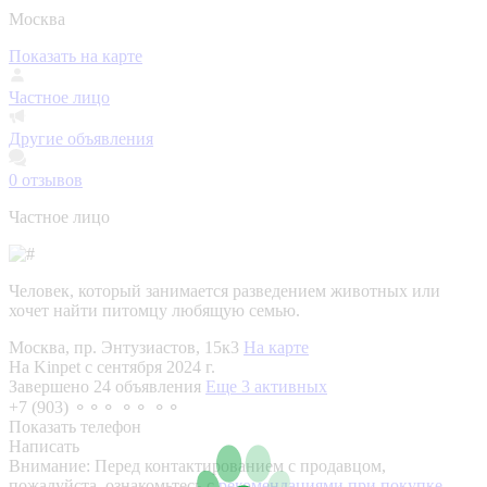
Москва
Показать на карте
Частное лицо
Другие объявления
0
отзывов
Частное лицо
Человек, который занимается разведением животных или
хочет найти питомцу любящую семью.
Москва, пр. Энтузиастов, 15к3
На карте
На Kinpet c сентября 2024 г.
Завершено 24 объявления
Еще 3 активных
+7 (903) ⚬⚬⚬ ⚬⚬ ⚬⚬
Показать телефон
Написать
Внимание:
Перед контактированием с продавцом,
пожалуйста, ознакомьтесь с
рекомендациями при покупке.