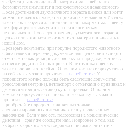
требуется для полноценной выкормки малышей: у них
формируется иммунитет и психологическая независимость.
После достижения двухмесячного возраста щенков или котят
можно отнимать от матери и привозить в новый дом.Именно
такой срок требуется для полноценной выкормки малышей: у
них формируется иммунитет и психологическая
независимость. После достижения двухмесячного возраста
щенков или котят можно отнимать от матери и привозить в
новый дом.
Проверьте документы при покупке породистого животного
Обязательный перечень документов для щенка: ветпаспорт с
отметками о вакцинации, договор купли-продажи, метрика,
акт вязки родителей и актировка. В питомниках щенкам
также проставляют клеймо. О полном комплекте документов
на собаку вы можете прочитать в
нашей статье
.
У
породистого котика должны быть следующие документы:
родословная (метрика), ветпаспорт с отметками о прививках и
дегельминтизации, договор купли-продажи. О полном
комплекте документов на породистую кошку вы можете
прочитать в
нашей статье
.
Приобретайте породистых животных только в
специализированных питомниках или у проверенных
заводчиков. Если у вас есть подозрения на мошеннические
действия – сразу же сообщите нам.
Подробнее о том, как
выбрать здорового и чистокровного питомца, читайте в