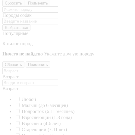
Сбросить
Применить
Породы собак
Выбрать все
Популярные
Каталог пород
Ничего не найдено
Укажите другую породу
Сбросить
Применить
Возраст
Возраст
Любой
Малыш (до 6 месяцев)
Подросток (6-11 месяцев)
Взрослеющий (1-3 года)
Взрослый (4-6 лет)
Стареющий (7-11 лет)