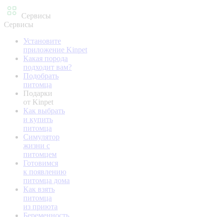
Сервисы
Сервисы
Установите
приложение Kinpet
Какая порода
подходит вам?
Подобрать
питомца
Подарки
от Kinpet
Как выбрать
и купить
питомца
Симулятор
жизни с
питомцем
Готовимся
к появлению
питомца дома
Как взять
питомца
из приюта
Беременность