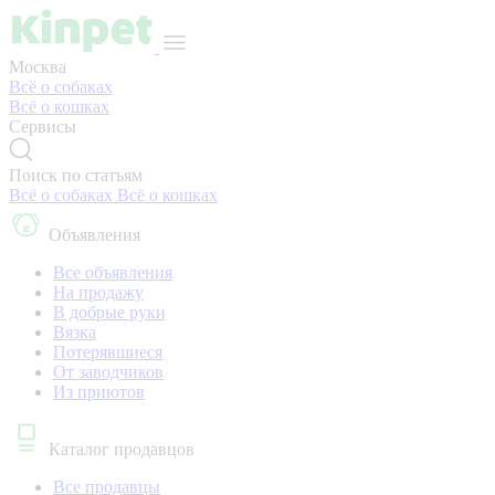
Москва
Всё о собаках
Всё о кошках
Сервисы
Поиск по статьям
Всё о собаках
Всё о кошках
Объявления
Все объявления
На продажу
В добрые руки
Вязка
Потерявшиеся
От заводчиков
Из приютов
Каталог продавцов
Все продавцы