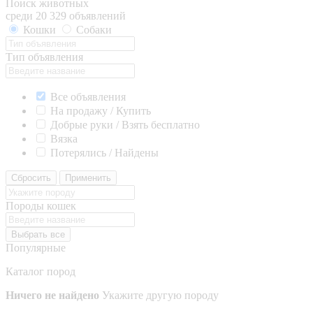
Поиск животных
среди 20 329 объявлений
Кошки
Собаки
Тип объявления
Все объявления
На продажу / Купить
Добрые руки / Взять бесплатно
Вязка
Потерялись / Найдены
Сбросить
Применить
Породы кошек
Выбрать все
Популярные
Каталог пород
Ничего не найдено
Укажите другую породу