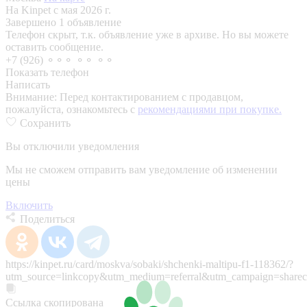
На Kinpet c мая 2026 г.
Завершено 1 объявление
Телефон скрыт, т.к. объявление уже в архиве. Но вы можете
оставить сообщение.
+7 (926) ⚬⚬⚬ ⚬⚬ ⚬⚬
Показать телефон
Написать
Внимание:
Перед контактированием с продавцом,
пожалуйста, ознакомьтесь с
рекомендациями при покупке.
Сохранить
Вы отключили уведомления
Мы не сможем отправить вам уведомление об изменении
цены
Включить
Поделиться
https://kinpet.ru/card/moskva/sobaki/shchenki-maltipu-f1-118362/?
utm_source=linkcopy&utm_medium=referral&utm_campaign=sharec
Ссылка скопирована