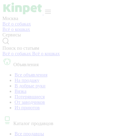
Москва
Всё о собаках
Всё о кошках
Сервисы
Поиск по статьям
Всё о собаках
Всё о кошках
Объявления
Все объявления
На продажу
В добрые руки
Вязка
Потерявшиеся
От заводчиков
Из приютов
Каталог продавцов
Все продавцы