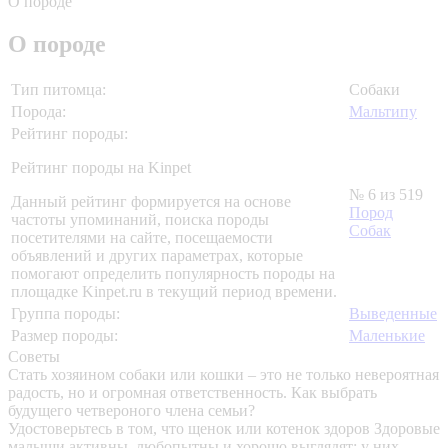
О породе
О породе
Тип питомца:
Собаки
Порода:
Мальтипу
Рейтинг породы:
Рейтинг породы на Kinpet
№ 6 из 519
Данный рейтинг формируется на основе
Пород
частоты упоминаний, поиска породы
Собак
посетителями на сайте, посещаемости
объявлений и других параметрах, которые
помогают определить популярность породы на
площадке Kinpet.ru в текущий период времени.
Группа породы:
Выведенные
Размер породы:
Маленькие
Советы
Стать хозяином собаки или кошки – это не только невероятная
радость, но и огромная ответственность. Как выбрать
будущего четвероного члена семьи?
Удостоверьтесь в том, что щенок или котенок здоров
Здоровые
малыши активны, любопытны и хорошо выглядят: у них