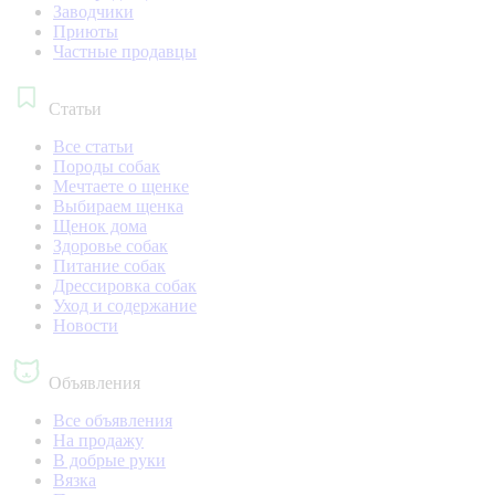
Заводчики
Приюты
Частные продавцы
Статьи
Все статьи
Породы собак
Мечтаете о щенке
Выбираем щенка
Щенок дома
Здоровье собак
Питание собак
Дрессировка собак
Уход и содержание
Новости
Объявления
Все объявления
На продажу
В добрые руки
Вязка