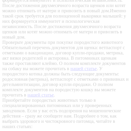
формируется иммунитет и психологическая независимость.
После достижения двухмесячного возраста щенков или котят
можно отнимать от матери и привозить в новый дом.Именно
такой срок требуется для полноценной выкормки малышей: у
них формируется иммунитет и психологическая
независимость. После достижения двухмесячного возраста
щенков или котят можно отнимать от матери и привозить в
новый дом.
Проверьте документы при покупке породистого животного
Обязательный перечень документов для щенка: ветпаспорт с
отметками о вакцинации, договор купли-продажи, метрика,
акт вязки родителей и актировка. В питомниках щенкам
также проставляют клеймо. О полном комплекте документов
на собаку вы можете прочитать в
нашей статье
.
У
породистого котика должны быть следующие документы:
родословная (метрика), ветпаспорт с отметками о прививках и
дегельминтизации, договор купли-продажи. О полном
комплекте документов на породистую кошку вы можете
прочитать в
нашей статье
.
Приобретайте породистых животных только в
специализированных питомниках или у проверенных
заводчиков. Если у вас есть подозрения на мошеннические
действия – сразу же сообщите нам.
Подробнее о том, как
выбрать здорового и чистокровного питомца, читайте в
наших статьях: