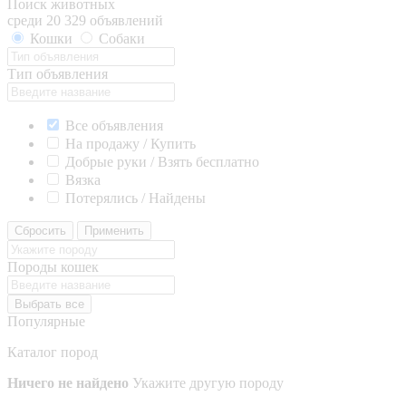
Поиск животных
среди 20 329 объявлений
Кошки
Собаки
Тип объявления
Все объявления
На продажу / Купить
Добрые руки / Взять бесплатно
Вязка
Потерялись / Найдены
Сбросить
Применить
Породы кошек
Выбрать все
Популярные
Каталог пород
Ничего не найдено
Укажите другую породу