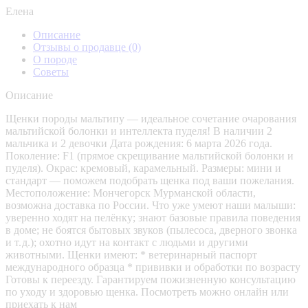
Елена
Описание
Отзывы о продавце
(0)
О породе
Советы
Описание
Щенки породы мальтипу — идеальное сочетание очарования
мальтийской болонки и интеллекта пуделя! В наличии 2
мальчика и 2 девочки Дата рождения: 6 марта 2026 года.
Поколение: F1 (прямое скрещивание мальтийской болонки и
пуделя). Окрас: кремовый, карамельный. Размеры: мини и
стандарт — поможем подобрать щенка под ваши пожелания.
Местоположение: Мончегорск Мурманской области,
возможна доставка по России. Что уже умеют наши малыши:
уверенно ходят на пелёнку; знают базовые правила поведения
в доме; не боятся бытовых звуков (пылесоса, дверного звонка
и т. д.); охотно идут на контакт с людьми и другими
животными. Щенки имеют: * ветеринарный паспорт
международного образца * прививки и обработки по возрасту
Готовы к переезду. Гарантируем пожизненную консультацию
по уходу и здоровью щенка. Посмотреть можно онлайн или
приехать к нам