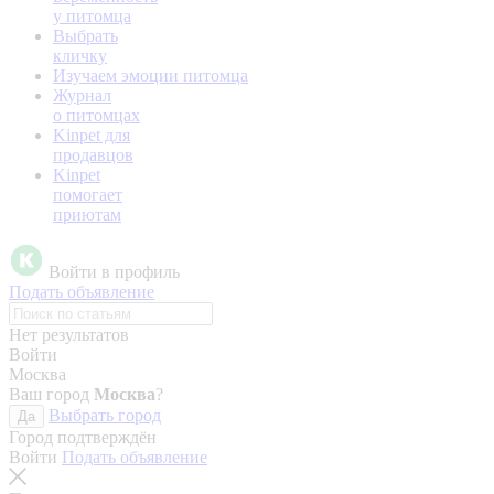
у питомца
Выбрать
кличку
Изучаем эмоции питомца
Журнал
о питомцах
Kinpet для
продавцов
Kinpet
помогает
приютам
Войти в профиль
Подать объявление
Нет результатов
Войти
Москва
Ваш город
Москва
?
Выбрать город
Да
Город подтверждён
Войти
Подать объявление