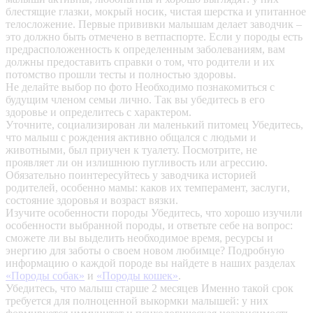
блестящие глазки, мокрый носик, чистая шерстка и упитанное
телосложение. Первые прививки малышам делает заводчик –
это должно быть отмечено в ветпаспорте. Если у породы есть
предрасположенность к определенным заболеваниям, вам
должны предоставить справки о том, что родители и их
потомство прошли тесты и полностью здоровы.
Не делайте выбор по фото
Необходимо познакомиться с
будущим членом семьи лично. Так вы убедитесь в его
здоровье и определитесь с характером.
Уточните, социализирован ли маленький питомец
Убедитесь,
что малыш с рождения активно общался с людьми и
животными, был приучен к туалету. Посмотрите, не
проявляет ли он излишнюю пугливость или агрессию.
Обязательно поинтересуйтесь у заводчика историей
родителей, особенно мамы: каков их темперамент, заслуги,
состояние здоровья и возраст вязки.
Изучите особенности породы
Убедитесь, что хорошо изучили
особенности выбранной породы, и ответьте себе на вопрос:
сможете ли вы выделить необходимое время, ресурсы и
энергию для заботы о своем новом любимце? Подробную
информацию о каждой породе вы найдете в наших разделах
«Породы собак»
и
«Породы кошек»
.
Убедитесь, что малыш старше 2 месяцев
Именно такой срок
требуется для полноценной выкормки малышей: у них