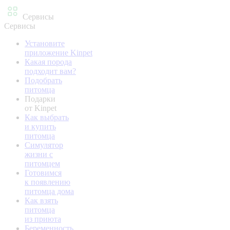
Сервисы
Сервисы
Установите
приложение Kinpet
Какая порода
подходит вам?
Подобрать
питомца
Подарки
от Kinpet
Как выбрать
и купить
питомца
Симулятор
жизни с
питомцем
Готовимся
к появлению
питомца дома
Как взять
питомца
из приюта
Беременность