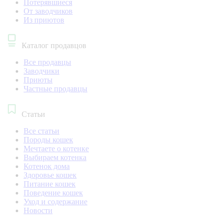
Потерявшиеся
От заводчиков
Из приютов
Каталог продавцов
Все продавцы
Заводчики
Приюты
Частные продавцы
Статьи
Все статьи
Породы кошек
Мечтаете о котенке
Выбираем котенка
Котенок дома
Здоровье кошек
Питание кошек
Поведение кошек
Уход и содержание
Новости