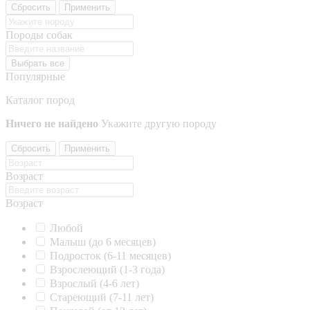
Сбросить
Применить
Породы собак
Выбрать все
Популярные
Каталог пород
Ничего не найдено
Укажите другую породу
Сбросить
Применить
Возраст
Возраст
Любой
Малыш (до 6 месяцев)
Подросток (6-11 месяцев)
Взрослеющий (1-3 года)
Взрослый (4-6 лет)
Стареющий (7-11 лет)