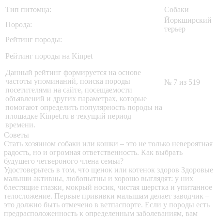
Тип питомца:
Собаки
Йоркширский
Порода:
терьер
Рейтинг породы:
Рейтинг породы на Kinpet
Данный рейтинг формируется на основе
частоты упоминаний, поиска породы
№ 7 из 519
посетителями на сайте, посещаемости
объявлений и других параметрах, которые
помогают определить популярность породы на
площадке Kinpet.ru в текущий период
времени.
Советы
Стать хозяином собаки или кошки – это не только невероятная
радость, но и огромная ответственность. Как выбрать
будущего четвероного члена семьи?
Удостоверьтесь в том, что щенок или котенок здоров
Здоровые
малыши активны, любопытны и хорошо выглядят: у них
блестящие глазки, мокрый носик, чистая шерстка и упитанное
телосложение. Первые прививки малышам делает заводчик –
это должно быть отмечено в ветпаспорте. Если у породы есть
предрасположенность к определенным заболеваниям, вам