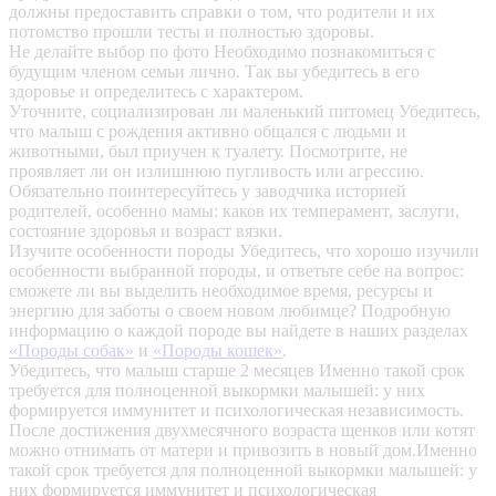
должны предоставить справки о том, что родители и их
потомство прошли тесты и полностью здоровы.
Не делайте выбор по фото
Необходимо познакомиться с
будущим членом семьи лично. Так вы убедитесь в его
здоровье и определитесь с характером.
Уточните, социализирован ли маленький питомец
Убедитесь,
что малыш с рождения активно общался с людьми и
животными, был приучен к туалету. Посмотрите, не
проявляет ли он излишнюю пугливость или агрессию.
Обязательно поинтересуйтесь у заводчика историей
родителей, особенно мамы: каков их темперамент, заслуги,
состояние здоровья и возраст вязки.
Изучите особенности породы
Убедитесь, что хорошо изучили
особенности выбранной породы, и ответьте себе на вопрос:
сможете ли вы выделить необходимое время, ресурсы и
энергию для заботы о своем новом любимце? Подробную
информацию о каждой породе вы найдете в наших разделах
«Породы собак»
и
«Породы кошек»
.
Убедитесь, что малыш старше 2 месяцев
Именно такой срок
требуется для полноценной выкормки малышей: у них
формируется иммунитет и психологическая независимость.
После достижения двухмесячного возраста щенков или котят
можно отнимать от матери и привозить в новый дом.Именно
такой срок требуется для полноценной выкормки малышей: у
них формируется иммунитет и психологическая