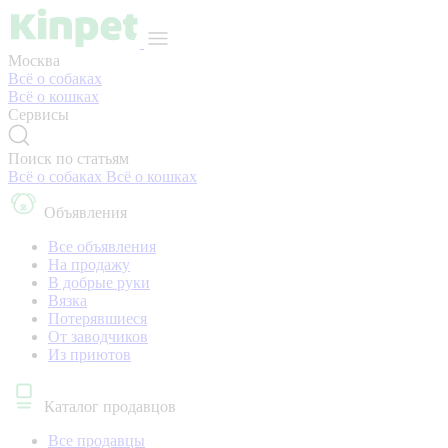
Москва
Всё о собаках
Всё о кошках
Сервисы
Поиск по статьям
Всё о собаках
Всё о кошках
Объявления
Все объявления
На продажу
В добрые руки
Вязка
Потерявшиеся
От заводчиков
Из приютов
Каталог продавцов
Все продавцы