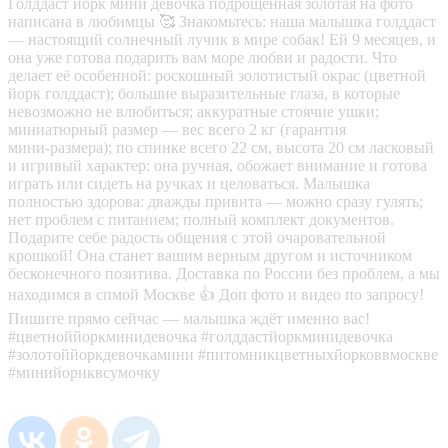
Голддаст йорк мини девочка подрощенная золотая на фото
написана в любимцы 🥰 Знакомьтесь: наша малышка голддаст
— настоящий солнечный лучик в мире собак! Ей 9 месяцев, и
она уже готова подарить вам море любви и радости. Что
делает её особенной: роскошный золотистый окрас (цветной
йорк голддаст); большие выразительные глаза, в которые
невозможно не влюбиться; аккуратные стоячие ушки;
миниатюрный размер — вес всего 2 кг (гарантия
мини‑размера); по спинке всего 22 см, высота 20 см ласковый
и игривый характер: она ручная, обожает внимание и готова
играть или сидеть на ручках и целоваться. Малышка
полностью здорова: дважды привита — можно сразу гулять;
нет проблем с питанием; полный комплект документов.
Подарите себе радость общения с этой очаровательной
крошкой! Она станет вашим верным другом и источником
бесконечного позитива. Доставка по России без проблем, а мы
находимся в спмой Москве 👍 Доп фото и видео по запросу!
Пишите прямо сейчас — малышка ждёт именно вас!
#цветноййоркминидевочка #голддастйоркминидевочка
#золотоййоркдевочкамини #питомникцветныхйорковвмоскве
#минийориквсумочку