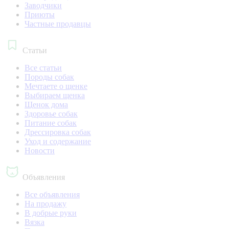
Заводчики
Приюты
Частные продавцы
Статьи
Все статьи
Породы собак
Мечтаете о щенке
Выбираем щенка
Щенок дома
Здоровье собак
Питание собак
Дрессировка собак
Уход и содержание
Новости
Объявления
Все объявления
На продажу
В добрые руки
Вязка