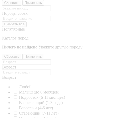
Сбросить
Применить
Породы собак
Выбрать все
Популярные
Каталог пород
Ничего не найдено
Укажите другую породу
Сбросить
Применить
Возраст
Возраст
Любой
Малыш (до 6 месяцев)
Подросток (6-11 месяцев)
Взрослеющий (1-3 года)
Взрослый (4-6 лет)
Стареющий (7-11 лет)