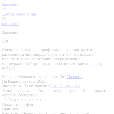
Заводчик
Другие объявления
0
отзывов
Заводчик
Специалист, который профессионально занимается
разведением чистопородных животных. Не забудьте
проверить наличие метрики или родословной,
подтверждающей регистрацию и соответствие стандарту
породы.
Москва, Молодогвардейская ул., 2к1
На карте
На Kinpet c декабря 2025 г.
Завершено 133 объявления
Еще 32 активных
Телефон скрыт, т.к. объявление уже в архиве. Но вы можете
оставить сообщение.
+7 (916) ⚬⚬⚬ ⚬⚬ ⚬⚬
Показать телефон
Написать
Внимание:
Перед контактированием с продавцом,