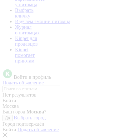
у питомца
Выбрать
кличку
Изучаем эмоции питомца
Журнал
о питомцах
Kinpet для
продавцов
Kinpet
помогает
приютам
Войти в профиль
Подать объявление
Нет результатов
Войти
Москва
Ваш город
Москва
?
Выбрать город
Да
Город подтверждён
Войти
Подать объявление