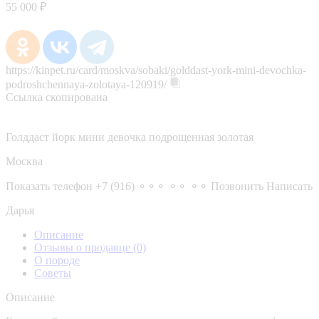
55 000 ₽
https://kinpet.ru/card/moskva/sobaki/golddast-york-mini-devochka-
podroshchennaya-zolotaya-120919/
Ссылка скопирована
Голддаст йорк мини девочка подрощенная золотая
Москва
Показать телефон
+7 (916) ⚬⚬⚬ ⚬⚬ ⚬⚬
Позвонить
Написать
Дарья
Описание
Отзывы о продавце
(0)
О породе
Советы
Описание