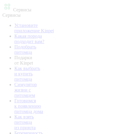
Сервисы
Сервисы
Установите
приложение Kinpet
Какая порода
подходит вам?
Подобрать
питомца
Подарки
от Kinpet
Как выбрать
и купить
питомца
Симулятор
жизни с
питомцем
Готовимся
к появлению
питомца дома
Как взять
питомца
из приюта
Беременность