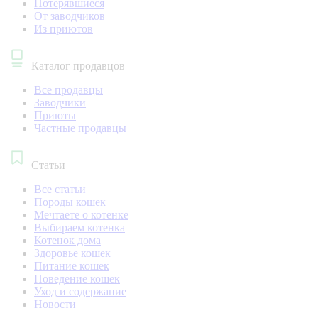
Потерявшиеся
От заводчиков
Из приютов
Каталог продавцов
Все продавцы
Заводчики
Приюты
Частные продавцы
Статьи
Все статьи
Породы кошек
Мечтаете о котенке
Выбираем котенка
Котенок дома
Здоровье кошек
Питание кошек
Поведение кошек
Уход и содержание
Новости