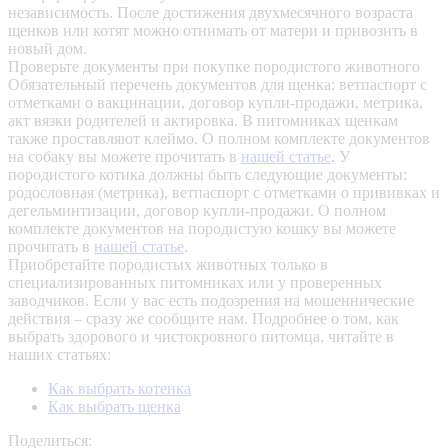
независимость. После достижения двухмесячного возраста
щенков или котят можно отнимать от матери и привозить в
новый дом.
Проверьте документы при покупке породистого животного
Обязательный перечень документов для щенка: ветпаспорт с
отметками о вакцинации, договор купли-продажи, метрика,
акт вязки родителей и актировка. В питомниках щенкам
также проставляют клеймо. О полном комплекте документов
на собаку вы можете прочитать в
нашей статье
.
У
породистого котика должны быть следующие документы:
родословная (метрика), ветпаспорт с отметками о прививках и
дегельминтизации, договор купли-продажи. О полном
комплекте документов на породистую кошку вы можете
прочитать в
нашей статье
.
Приобретайте породистых животных только в
специализированных питомниках или у проверенных
заводчиков. Если у вас есть подозрения на мошеннические
действия – сразу же сообщите нам.
Подробнее о том, как
выбрать здорового и чистокровного питомца, читайте в
наших статьях:
Как выбрать котенка
Как выбрать щенка
Поделиться: