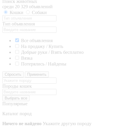
Поиск животных
среди 20 329 объявлений
Кошки
Собаки
Тип объявления
Все объявления
На продажу / Купить
Добрые руки / Взять бесплатно
Вязка
Потерялись / Найдены
Сбросить
Применить
Породы кошек
Выбрать все
Популярные
Каталог пород
Ничего не найдено
Укажите другую породу