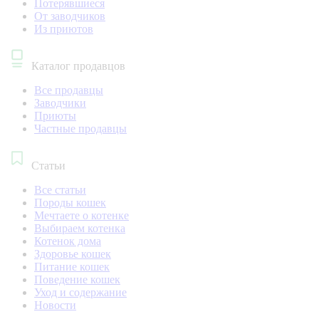
Потерявшиеся
От заводчиков
Из приютов
Каталог продавцов
Все продавцы
Заводчики
Приюты
Частные продавцы
Статьи
Все статьи
Породы кошек
Мечтаете о котенке
Выбираем котенка
Котенок дома
Здоровье кошек
Питание кошек
Поведение кошек
Уход и содержание
Новости