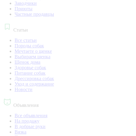
Заводчики
Приюты
Частные продавцы
Статьи
Все статьи
Породы собак
Мечтаете о щенке
Выбираем щенка
Щенок дома
Здоровье собак
Питание собак
Дрессировка собак
Уход и содержание
Новости
Объявления
Все объявления
На продажу
В добрые руки
Вязка