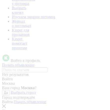
у питомца
Выбрать
кличку
Изучаем эмоции питомца
Журнал
о питомцах
Kinpet для
продавцов
Kinpet
помогает
приютам
Войти в профиль
Подать объявление
Нет результатов
Войти
Москва
Ваш город
Москва
?
Выбрать город
Да
Город подтверждён
Войти
Подать объявление