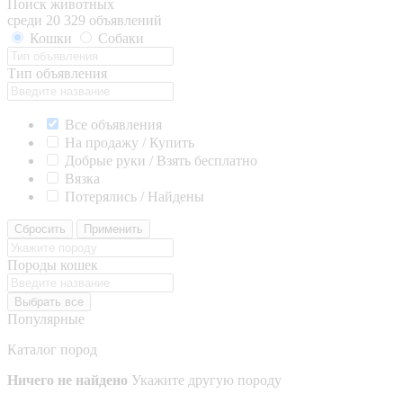
Поиск животных
среди 20 329 объявлений
Кошки
Собаки
Тип объявления
Все объявления
На продажу / Купить
Добрые руки / Взять бесплатно
Вязка
Потерялись / Найдены
Сбросить
Применить
Породы кошек
Выбрать все
Популярные
Каталог пород
Ничего не найдено
Укажите другую породу