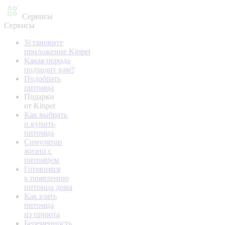
Сервисы
Сервисы
Установите
приложение Kinpet
Какая порода
подходит вам?
Подобрать
питомца
Подарки
от Kinpet
Как выбрать
и купить
питомца
Симулятор
жизни с
питомцем
Готовимся
к появлению
питомца дома
Как взять
питомца
из приюта
Беременность