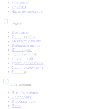
Заводчики
Приюты
Частные продавцы
Статьи
Все статьи
Породы собак
Мечтаете о щенке
Выбираем щенка
Щенок дома
Здоровье собак
Питание собак
Дрессировка собак
Уход и содержание
Новости
Объявления
Все объявления
На продажу
В добрые руки
Вязка