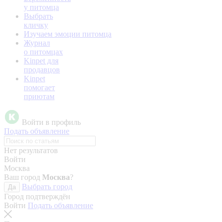
у питомца
Выбрать
кличку
Изучаем эмоции питомца
Журнал
о питомцах
Kinpet для
продавцов
Kinpet
помогает
приютам
Войти в профиль
Подать объявление
Нет результатов
Войти
Москва
Ваш город
Москва
?
Выбрать город
Да
Город подтверждён
Войти
Подать объявление