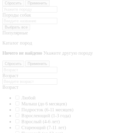
Сбросить
Применить
Породы собак
Выбрать все
Популярные
Каталог пород
Ничего не найдено
Укажите другую породу
Сбросить
Применить
Возраст
Возраст
Любой
Малыш (до 6 месяцев)
Подросток (6-11 месяцев)
Взрослеющий (1-3 года)
Взрослый (4-6 лет)
Стареющий (7-11 лет)