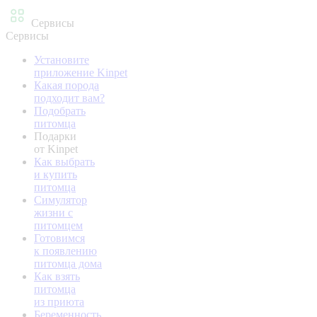
Сервисы
Сервисы
Установите
приложение Kinpet
Какая порода
подходит вам?
Подобрать
питомца
Подарки
от Kinpet
Как выбрать
и купить
питомца
Симулятор
жизни с
питомцем
Готовимся
к появлению
питомца дома
Как взять
питомца
из приюта
Беременность