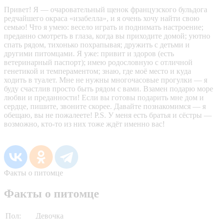
Привет! Я — очаровательный щенок французского бульдога
редчайшего окраса «изабелла», и я очень хочу найти свою
семью! Что я умею: весело играть и поднимать настроение;
преданно смотреть в глаза, когда вы приходите домой; уютно
спать рядом, тихонько похрапывая; дружить с детьми и
другими питомцами. Я уже: привит и здоров (есть
ветеринарный паспорт); имею родословную с отличной
генетикой и темпераментом; знаю, где моё место и куда
ходить в туалет. Мне не нужны многочасовые прогулки — я
буду счастлив просто быть рядом с вами. Взамен подарю море
любви и преданности! Если вы готовы подарить мне дом и
сердце, пишите, звоните скорее. Давайте познакомимся — я
обещаю, вы не пожалеете! P.S. У меня есть братья и сёстры —
возможно, кто‑то из них тоже ждёт именно вас!
Факты о питомце
Факты о питомце
Пол:
Девочка