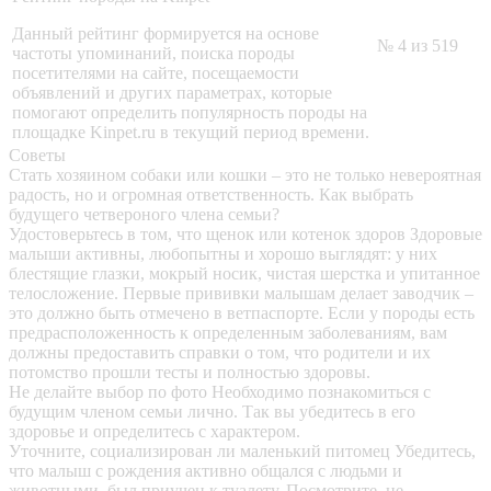
Данный рейтинг формируется на основе
№ 4 из 519
частоты упоминаний, поиска породы
посетителями на сайте, посещаемости
объявлений и других параметрах, которые
помогают определить популярность породы на
площадке Kinpet.ru в текущий период времени.
Советы
Стать хозяином собаки или кошки – это не только невероятная
радость, но и огромная ответственность. Как выбрать
будущего четвероного члена семьи?
Удостоверьтесь в том, что щенок или котенок здоров
Здоровые
малыши активны, любопытны и хорошо выглядят: у них
блестящие глазки, мокрый носик, чистая шерстка и упитанное
телосложение. Первые прививки малышам делает заводчик –
это должно быть отмечено в ветпаспорте. Если у породы есть
предрасположенность к определенным заболеваниям, вам
должны предоставить справки о том, что родители и их
потомство прошли тесты и полностью здоровы.
Не делайте выбор по фото
Необходимо познакомиться с
будущим членом семьи лично. Так вы убедитесь в его
здоровье и определитесь с характером.
Уточните, социализирован ли маленький питомец
Убедитесь,
что малыш с рождения активно общался с людьми и
животными, был приучен к туалету. Посмотрите, не