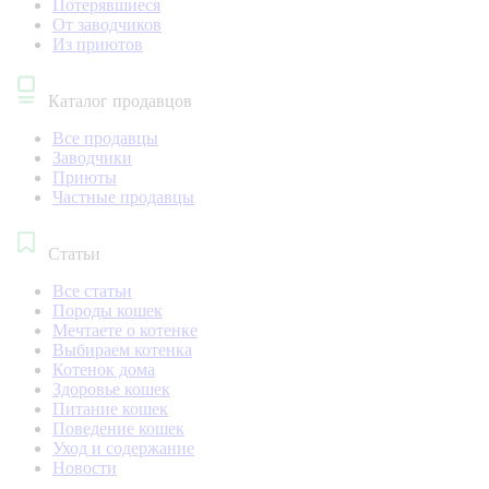
Потерявшиеся
От заводчиков
Из приютов
Каталог продавцов
Все продавцы
Заводчики
Приюты
Частные продавцы
Статьи
Все статьи
Породы кошек
Мечтаете о котенке
Выбираем котенка
Котенок дома
Здоровье кошек
Питание кошек
Поведение кошек
Уход и содержание
Новости