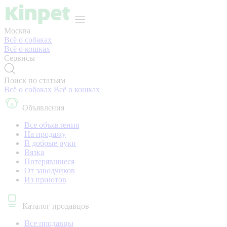
Москва
Всё о собаках
Всё о кошках
Сервисы
Поиск по статьям
Всё о собаках
Всё о кошках
Объявления
Все объявления
На продажу
В добрые руки
Вязка
Потерявшиеся
От заводчиков
Из приютов
Каталог продавцов
Все продавцы