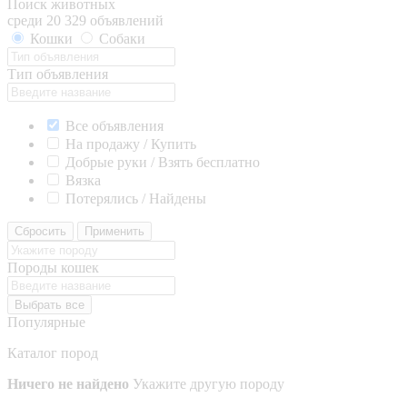
Поиск животных
среди 20 329 объявлений
Кошки
Собаки
Тип объявления
Все объявления
На продажу / Купить
Добрые руки / Взять бесплатно
Вязка
Потерялись / Найдены
Сбросить
Применить
Породы кошек
Выбрать все
Популярные
Каталог пород
Ничего не найдено
Укажите другую породу