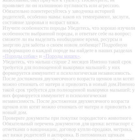
проявляет ли он излишнюю пугливость или агрессию.
Обязательно поинтересуйтесь у заводчика историей
родителей, особенно мамы: каков их темперамент, заслуги,
состояние здоровья и возраст вязки.
Изучите особенности породы
Убедитесь, что хорошо изучили
особенности выбранной породы, и ответьте себе на вопрос:
сможете ли вы выделить необходимое время, ресурсы и
энергию для заботы о своем новом любимце? Подробную
информацию о каждой породе вы найдете в наших разделах
«Породы собак»
и
«Породы кошек»
.
Убедитесь, что малыш старше 2 месяцев
Именно такой срок
требуется для полноценной выкормки малышей: у них
формируется иммунитет и психологическая независимость.
После достижения двухмесячного возраста щенков или котят
можно отнимать от матери и привозить в новый дом.Именно
такой срок требуется для полноценной выкормки малышей: у
них формируется иммунитет и психологическая
независимость. После достижения двухмесячного возраста
щенков или котят можно отнимать от матери и привозить в
новый дом.
Проверьте документы при покупке породистого животного
Обязательный перечень документов для щенка: ветпаспорт с
отметками о вакцинации, договор купли-продажи, метрика,
акт вязки родителей и актировка. В питомниках щенкам